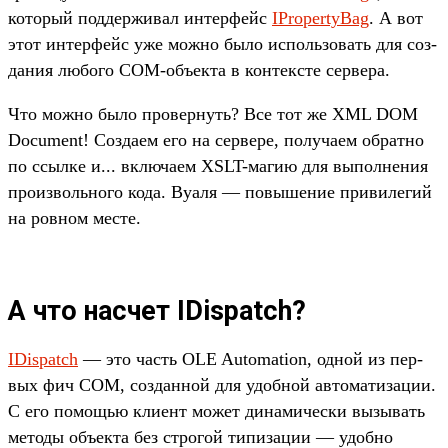
который под­держи­вал интерфейс
IPropertyBag
. А вот
этот интерфейс уже мож­но было исполь­зовать для соз­
дания любого COM-объ­екта в кон­тек­сте сер­вера.
Что мож­но было про­вер­нуть? Все тот же XML DOM
Document! Соз­даем его на сер­вере, получа­ем обратно
по ссыл­ке и... вклю­чаем XSLT-магию для выпол­нения
про­изволь­ного кода. Вуаля — повыше­ние при­виле­гий
на ров­ном мес­те.
А что насчет IDispatch?
IDispatch
— это часть OLE Automation, одной из пер­
вых фич COM, соз­данной для удоб­ной авто­мати­зации.
С его помощью кли­ент может динами­чес­ки вызывать
методы объ­екта без стро­гой типиза­ции — удоб­но