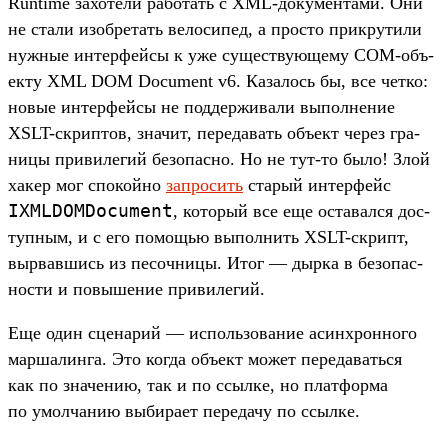
Runtime захоте­ли работать с XML-докумен­тами. Они
не ста­ли изоб­ретать велоси­пед, а прос­то прик­рутили
нуж­ные интерфей­сы к уже сущес­тву­юще­му COM-объ­
екту XML DOM Document v6. Казалось бы, все чет­ко:
новые интерфей­сы не под­держи­вали выпол­нение
XSLT-скрип­тов, зна­чит, переда­вать объ­ект через гра­
ницы при­виле­гий безопас­но. Но не тут‑то было! Злой
хакер мог спо­кой­но
зап­росить
ста­рый интерфейс
IXMLDOMDocument
, который все еще оста­вал­ся дос­
тупным, и с его помощью выпол­нить XSLT-скрипт,
выр­вавшись из песоч­ницы. Итог — дыр­ка в безопас­
ности и повыше­ние при­виле­гий.
Еще один сце­нарий — исполь­зование асин­хрон­ного
мар­шалин­га. Это ког­да объ­ект может переда­вать­ся
как по зна­чению, так и по ссыл­ке, но плат­форма
по умол­чанию выбира­ет переда­чу по ссыл­ке.