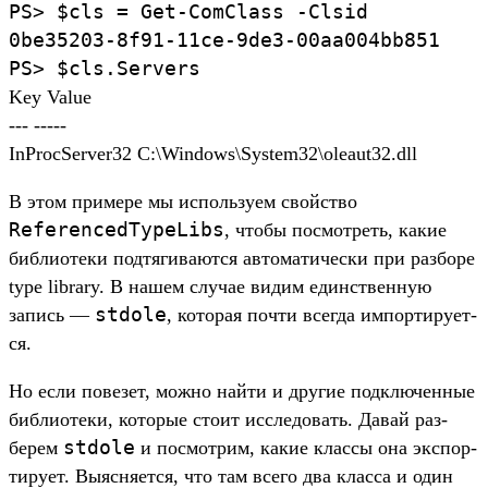
PS>
$cls
=
Get-ComClass
-Clsid
0be35203-8f91-11ce-9de3-00aa004bb851
PS>
$cls.
Servers
Key Value
--- -----
InProcServer32 C:\Windows\System32\oleaut32.dll
В этом при­мере мы исполь­зуем свой­ство
ReferencedTypeLibs
, что­бы пос­мотреть, какие
биб­лиоте­ки под­тягива­ются авто­мати­чес­ки при раз­боре
type library. В нашем слу­чае видим единс­твен­ную
stdole
запись —
, которая поч­ти всег­да импорти­рует­
ся.
Но если повезет, мож­но най­ти и дру­гие под­клю­чен­ные
биб­лиоте­ки, которые сто­ит иссле­довать. Давай раз­
stdole
берем
и пос­мотрим, какие клас­сы она экспор­
тиру­ет. Выяс­няет­ся, что там все­го два клас­са и один