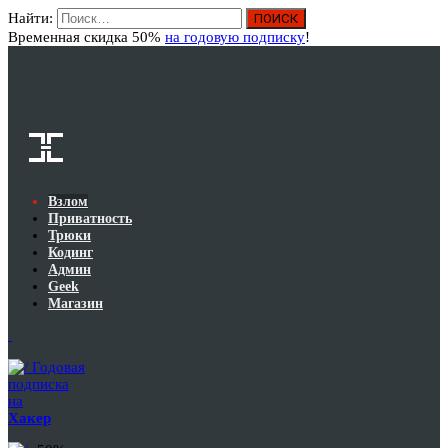
Найти:
Вход
Временная скидка 50%
на годовую подписку
!
Взлом
Приватность
Трюки
Кодинг
Админ
Geek
Магазин
Годовая
подписка
на
Хакер