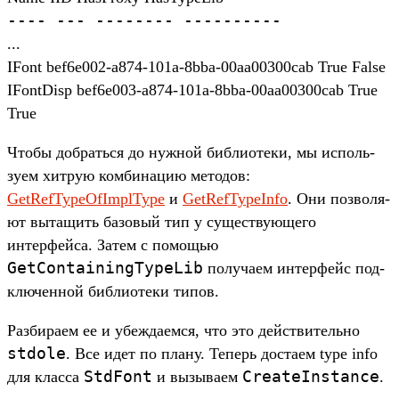
----
---
--------
----------
...
IFont bef6e002-a874-101a-8bba-00aa00300cab True False
IFontDisp bef6e003-a874-101a-8bba-00aa00300cab True
True
Что­бы доб­рать­ся до нуж­ной биб­лиоте­ки, мы исполь­
зуем хит­рую ком­бинацию методов:
GetRefTypeOfImplType
и
GetRefTypeInfo
. Они поз­воля­
ют вытащить базовый тип у сущес­тву­юще­го
интерфей­са. Затем с помощью
GetContainingTypeLib
получа­ем интерфейс под­
клю­чен­ной биб­лиоте­ки типов.
Раз­бира­ем ее и убеж­даем­ся, что это дей­стви­тель­но
stdole
. Все идет по пла­ну. Теперь дос­таем type info
StdFont
CreateInstance
для клас­са
и вызыва­ем
.