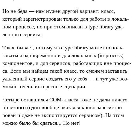
Но не беда — нам нужен дру­гой вари­ант: класс,
который зарегис­три­рован толь­ко для работы в локаль­
ном про­цес­се, но при этом опи­сан в type library уда­
лен­ного сер­виса.
Та­кое быва­ет, потому что type library может исполь­
зовать­ся одновре­мен­но и для локаль­ных (in-process)
ком­понен­тов, и для сер­висов, работа­ющих вне про­цес­
са. Если мы най­дем такой класс, то смо­жем зас­тавить
уда­лен­ный сер­вис соз­дать его у себя — и тут уже воз­
можны очень инте­рес­ные сце­нарии.
Че­тыре оставших­ся COM-клас­са тоже не дали ничего
полез­ного (один вооб­ще ока­зал­ся кри­во зарегис­три­
рован и даже не экспор­тиру­ется сер­висом). На этом
мож­но было бы сдать­ся... Но нет!