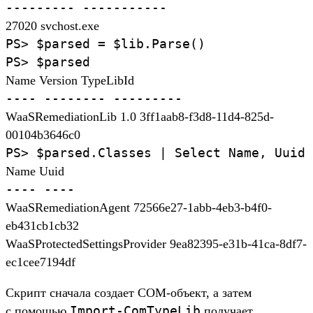
---------
-----------
27020 svchost.exe
PS>
$parsed
=
$lib.
Parse(
)
PS>
$parsed
Name Version TypeLibId
----
--------
---------
WaaSRemediationLib 1.0 3ff1aab8-f3d8-11d4-825d-
00104b3646c0
PS>
$parsed.
Classes
|
Select
Name,
Uuid
Name Uuid
----
----
WaaSRemediationAgent 72566e27-1abb-4eb3-b4f0-
eb431cb1cb32
WaaSProtectedSettingsProvider 9ea82395-e31b-41ca-8df7-
ec1cee7194df
Скрипт сна­чала соз­дает COM-объ­ект, а затем
Import-ComTypeLib
с помощью
получа­ет