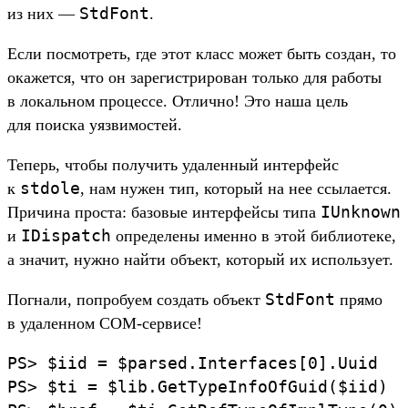
StdFont
из них —
.
Ес­ли пос­мотреть, где этот класс может быть соз­дан, то
ока­жет­ся, что он зарегис­три­рован толь­ко для работы
в локаль­ном про­цес­се. Отлично! Это наша цель
для поис­ка уяз­вимос­тей.
Те­перь, что­бы получить уда­лен­ный интерфейс
stdole
к
, нам нужен тип, который на нее ссы­лает­ся.
IUnknown
При­чина прос­та: базовые интерфей­сы типа
IDispatch
и
опре­деле­ны имен­но в этой биб­лиоте­ке,
а зна­чит, нуж­но най­ти объ­ект, который их исполь­зует.
StdFont
Пог­нали, поп­робу­ем соз­дать объ­ект
пря­мо
в уда­лен­ном COM-сер­висе!
PS>
$iid
=
$parsed.
Interfaces[
0].
Uuid
PS>
$ti
=
$lib.
GetTypeInfoOfGuid(
$iid)