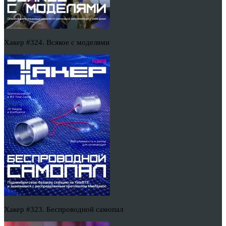
Хакер #324. Всякое с моделями
Хакер #323. Беспроводной самопал