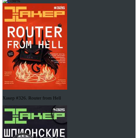
-50%
Хакер #326. Router from Hell