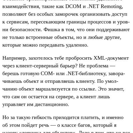
вза­имо­дей­ствия, такие как DCOM и .NET Remoting,
поз­воля­ют без осо­бых заморо­чек орга­низо­вать дос­туп
к сер­висам, пересе­кающим гра­ницы про­цес­сов и уров­
ни безопас­ности. Фиш­ка в том, что они под­держи­вают
не толь­ко встро­енные объ­екты, но и любые дру­гие,
которые мож­но переда­вать уда­лен­но.
Нап­ример, захоте­лось тебе проб­росить XML-документ
через кли­ент‑сер­верный барь­ер? Не проб­лема —
берешь готовую COM- или .NET-биб­лиоте­ку, завора­
чива­ешь объ­ект и отправ­ляешь кли­енту. По умол­
чанию объ­ект мар­шализу­ется по ссыл­ке. Это зна­чит,
что сам он оста­ется на сер­вере, а кли­ент лишь
управля­ет им дис­танци­онно.
Но за такую гиб­кость при­ходит­ся пла­тить, и имен­но
об этом пой­дет речь — о клас­се багов, который я
назову «ловуш­ка для объ­ектов». Дело в том, что не все