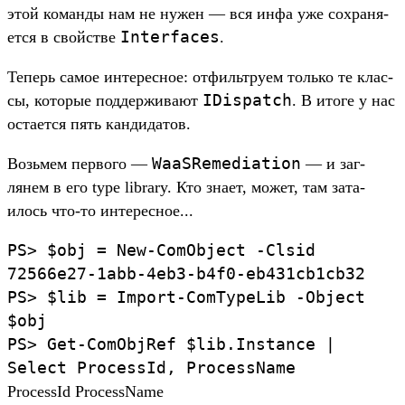
этой коман­ды нам не нужен — вся инфа уже сох­раня­
Interfaces
ется в свой­стве
.
Те­перь самое инте­рес­ное: отфиль­тру­ем толь­ко те клас­
IDispatch
сы, которые под­держи­вают
. В ито­ге у нас
оста­ется пять кан­дидатов.
WaaSRemediation
Возь­мем пер­вого —
— и заг­
лянем в его type library. Кто зна­ет, может, там зата­
илось что‑то инте­рес­ное...
PS>
$obj
=
New-ComObject
-Clsid
72566e27-1abb-4eb3-b4f0-eb431cb1cb32
PS>
$lib
=
Import-ComTypeLib
-Object
$obj
PS>
Get-ComObjRef
$lib.
Instance
|
Select
ProcessId,
ProcessName
ProcessId ProcessName