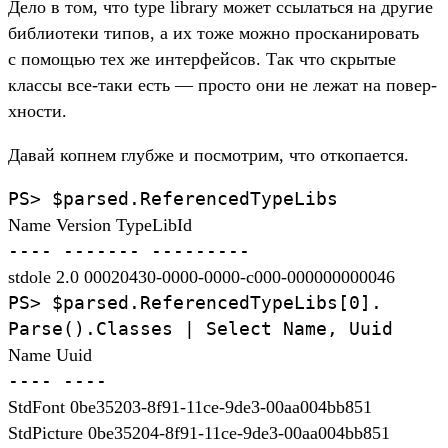
Де­ло в том, что type library может ссы­лать­ся на дру­гие
биб­лиоте­ки типов, а их тоже мож­но прос­каниро­вать
с помощью тех же интерфей­сов. Так что скры­тые
клас­сы все‑таки есть — прос­то они не лежат на повер­
хнос­ти.
Да­вай коп­нем глуб­же и пос­мотрим, что отко­пает­ся.
PS>
$parsed.
ReferencedTypeLibs
Name Version TypeLibId
----
-------
---------
stdole 2.0 00020430-0000-0000-c000-000000000046
PS>
$parsed.
ReferencedTypeLibs[
0].
Parse().
Classes
|
Select
Name,
Uuid
Name Uuid
----
----
StdFont 0be35203-8f91-11ce-9de3-00aa004bb851
StdPicture 0be35204-8f91-11ce-9de3-00aa004bb851