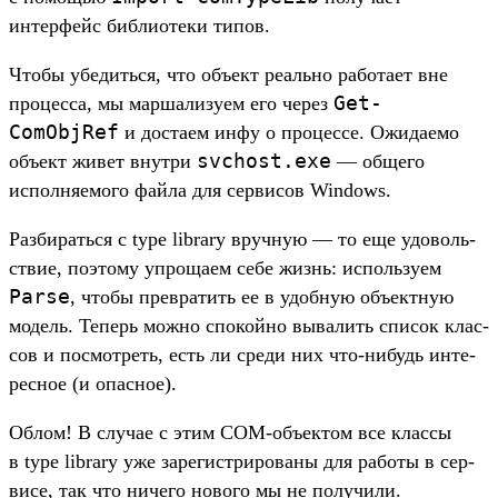
интерфейс биб­лиоте­ки типов.
Что­бы убе­дить­ся, что объ­ект реаль­но работа­ет вне
Get-
про­цес­са, мы мар­шализу­ем его через
ComObjRef
и дос­таем инфу о про­цес­се. Ожи­даемо
svchost.
exe
объ­ект живет внут­ри
— обще­го
исполня­емо­го фай­ла для сер­висов Windows.
Раз­бирать­ся с type library вруч­ную — то еще удо­воль­
ствие, поэто­му упро­щаем себе жизнь: исполь­зуем
Parse
, что­бы прев­ратить ее в удоб­ную объ­ектную
модель. Теперь мож­но спо­кой­но вывалить спи­сок клас­
сов и пос­мотреть, есть ли сре­ди них что‑нибудь инте­
рес­ное (и опас­ное).
Об­лом! В слу­чае с этим COM-объ­ектом все клас­сы
в type library уже зарегис­три­рова­ны для работы в сер­
висе, так что ничего нового мы не получи­ли.