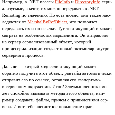
Нап­ример, в .NET клас­сы
FileInfo
и
DirectoryInfo
сери­
али­зуемые, зна­чит, их мож­но переда­вать в .NET
Remoting по зна­чению. Но есть нюанс: они так­же нас­
леду­ются от
MarshalByRefObject
, что поз­воля­ет
переда­вать их и по ссыл­ке. Тут‑то ата­кующий и может
сыг­рать на осо­бен­ностях мар­шалин­га. Он отправ­ляет
на сер­вер сери­али­зован­ный объ­ект, который
при десери­али­зации соз­дает новый экзем­пляр внут­ри
сер­верно­го про­цес­са.
Даль­ше — хит­рый ход: если ата­кующий может
обратно получить этот объ­ект, ран­тайм авто­мати­чес­ки
отпра­вит его по ссыл­ке, оставляя его «запер­тым»
в сер­верном окру­жении. Итог? Зло­умыш­ленник смо­
жет спо­кой­но вызывать методы это­го объ­екта, нап­
ример соз­давать фай­лы, при­чем с при­виле­гиями сер­
вера. И вот тебе эле­ган­тное повыше­ние прав.