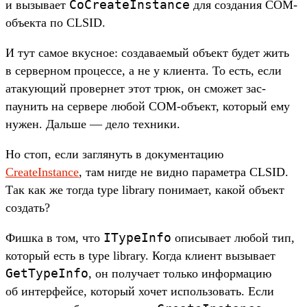
CoCreateInstance
и вызыва­ет
для соз­дания COM-
объ­екта по CLSID.
И тут самое вкус­ное: соз­дава­емый объ­ект будет жить
в сер­верном про­цес­се, а не у кли­ента. То есть, если
ата­кующий про­вер­нет этот трюк, он смо­жет зас­
паунить на сер­вере любой COM-объ­ект, который ему
нужен. Даль­ше — дело тех­ники.
Но стоп, если заг­лянуть в докумен­тацию
CreateInstance
, там ниг­де не вид­но парамет­ра CLSID.
Так как же тог­да type library понима­ет, какой объ­ект
соз­дать?
ITypeInfo
Фиш­ка в том, что
опи­сыва­ет любой тип,
который есть в type library. Ког­да кли­ент вызыва­ет
GetTypeInfo
, он получа­ет толь­ко информа­цию
об интерфей­се, который хочет исполь­зовать. Если