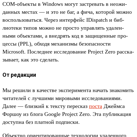
COM-объ­екты в Windows могут зас­тре­вать в неожи­
дан­ных мес­тах — и это не баг, а фича, которой мож­но
вос­поль­зовать­ся. Через интерфейс IDispatch и биб­
лиоте­ки типов мож­но не прос­то управлять уда­лен­
ными объ­екта­ми, а внед­рять код в защищен­ные про­
цес­сы (PPL), обхо­дя механиз­мы безопас­ности
Microsoft. Пос­леднее иссле­дова­ние Project Zero рас­ска­
зыва­ет, как это сде­лать.
От редакции
Мы решили в качес­тве экспе­римен­та начать зна­комить
читате­лей с луч­шими мировы­ми иссле­дова­ниями.
Далее — близ­кий к тек­сту перес­каз
пос­та
Джей­мса
Фор­шоу из бло­га Google Project Zero. Эта пуб­ликация
дос­тупна без плат­ной под­писки.
Объ­ектно ори­енти­рован­ные тех­нологии уда­лен­ного