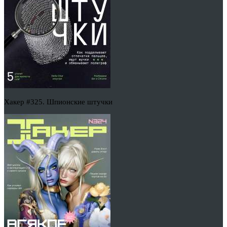
Хакер #325. Шпионские штучки