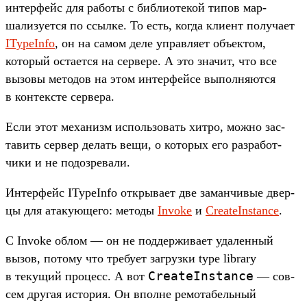
интерфейс для работы с биб­лиоте­кой типов мар­
шализу­ется по ссыл­ке. То есть, ког­да кли­ент получа­ет
ITypeInfo
, он на самом деле управля­ет объ­ектом,
который оста­ется на сер­вере. А это зна­чит, что все
вызовы методов на этом интерфей­се выпол­няют­ся
в кон­тек­сте сер­вера.
Ес­ли этот механизм исполь­зовать хит­ро, мож­но зас­
тавить сер­вер делать вещи, о которых его раз­работ­
чики и не подоз­ревали.
Ин­терфейс ITypeInfo откры­вает две заман­чивые двер­
цы для ата­кующе­го: методы
Invoke
и
CreateInstance
.
С Invoke облом — он не под­держи­вает уда­лен­ный
вызов, потому что тре­бует заг­рузки type library
CreateInstance
в текущий про­цесс. А вот
— сов­
сем дру­гая исто­рия. Он впол­не ремота­бель­ный