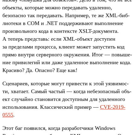
объ­екты, которые мож­но переда­вать уда­лен­но,
безопас­но так переда­вать. Нап­ример, те же XML-биб­
лиоте­ки в COM и .NET под­держи­вают выпол­нение
про­изволь­ного кода в кон­тек­сте XSLT-докумен­та.
А теперь пред­ставь: если XML-объ­ект дос­тупен
за пре­дела­ми про­цес­са, кли­ент может запус­тить код
пря­мо внут­ри сер­верно­го окру­жения. Итог — повыше­
ние при­виле­гий или даже уда­лен­ное выпол­нение кода.
Кра­сиво? Да. Опас­но? Еще как!
Сце­нари­ев, которые могут при­вес­ти к этой уяз­вимос­
ти, хва­тает. Самый час­тый — ког­да небезо­пас­ный объ­
ект слу­чай­но ста­новит­ся дос­тупным для уда­лен­ного
исполь­зования. Клас­сичес­кий при­мер —
CVE-2019-
0555
.
Этот баг появил­ся, ког­да раз­работ­чики Windows