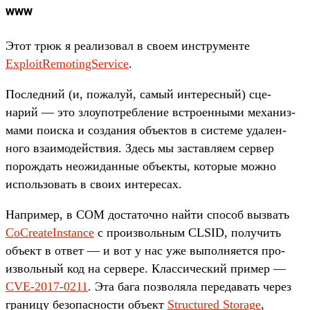
www
Этот трюк я реали­зовал в сво­ем инс­тру­мен­те
ExploitRemotingService
.
Пос­ледний (и, пожалуй, самый инте­рес­ный) сце­
нарий — это зло­упот­ребле­ние встро­енны­ми механиз­
мами поис­ка и соз­дания объ­ектов в сис­теме уда­лен­
ного вза­имо­дей­ствия. Здесь мы зас­тавля­ем сер­вер
порож­дать неожи­дан­ные объ­екты, которые мож­но
исполь­зовать в сво­их инте­ресах.
Нап­ример, в COM дос­таточ­но най­ти спо­соб выз­вать
CoCreateInstance
с про­изволь­ным CLSID, получить
объ­ект в ответ — и вот у нас уже выпол­няет­ся про­
изволь­ный код на сер­вере. Клас­сичес­кий при­мер —
CVE-2017-0211
. Эта бага поз­воляла переда­вать через
гра­ницу безопас­ности объ­ект
Structured Storage
,