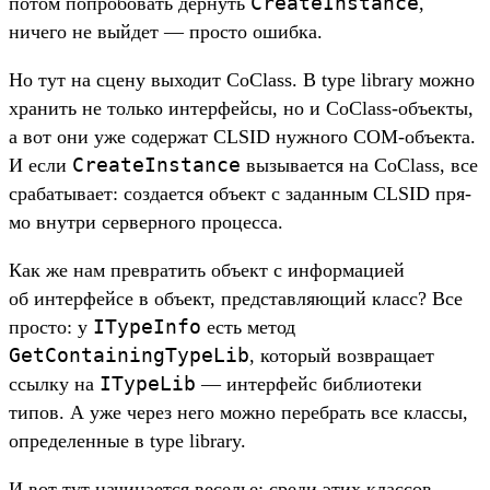
CreateInstance
потом поп­робовать дер­нуть
,
ничего не вый­дет — прос­то ошиб­ка.
Но тут на сце­ну выходит CoClass. В type library мож­но
хра­нить не толь­ко интерфей­сы, но и CoClass-объ­екты,
а вот они уже содер­жат CLSID нуж­ного COM-объ­екта.
CreateInstance
И если
вызыва­ется на CoClass, все
сра­баты­вает: соз­дает­ся объ­ект с задан­ным CLSID пря­
мо внут­ри сер­верно­го про­цес­са.
Как же нам прев­ратить объ­ект с информа­цией
об интерфей­се в объ­ект, пред­став­ляющий класс? Все
ITypeInfo
прос­то: у
есть метод
GetContainingTypeLib
, который воз­вра­щает
ITypeLib
ссыл­ку на
— интерфейс биб­лиоте­ки
типов. А уже через него мож­но переб­рать все клас­сы,
опре­делен­ные в type library.
И вот тут начина­ется веселье: сре­ди этих клас­сов