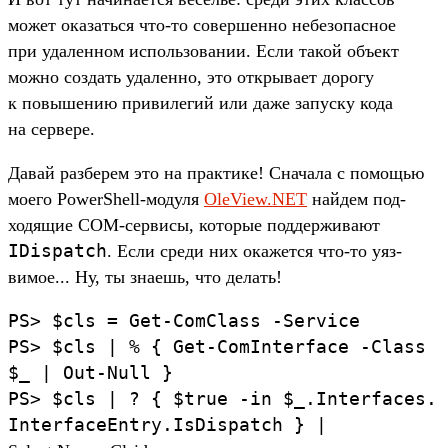
может ока­зать­ся что‑то совер­шенно небезо­пас­ное
при уда­лен­ном исполь­зовании. Если такой объ­ект
мож­но соз­дать уда­лен­но, это откры­вает дорогу
к повыше­нию при­виле­гий или даже запус­ку кода
на сер­вере.
Да­вай раз­берем это на прак­тике! Сна­чала с помощью
моего PowerShell-модуля
OleView.NET
най­дем под­
ходящие COM-сер­висы, которые под­держи­вают
IDispatch
. Если сре­ди них ока­жет­ся что‑то уяз­
вимое... Ну, ты зна­ешь, что делать!
PS>
$cls
=
Get-ComClass
-Service
PS>
$cls
|
% {
Get-ComInterface
-Class
$_
|
Out-Null
}
PS>
$cls
|
? {
$true
-in
$_.
Interfaces.
InterfaceEntry.
IsDispatch }
|