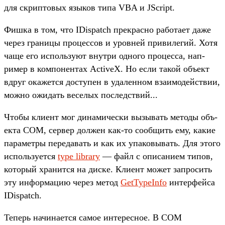
для скрип­товых язы­ков типа VBA и JScript.
Фиш­ка в том, что IDispatch прек­расно работа­ет даже
через гра­ницы про­цес­сов и уров­ней при­виле­гий. Хотя
чаще его исполь­зуют внут­ри одно­го про­цес­са, нап­
ример в ком­понен­тах ActiveX. Но если такой объ­ект
вдруг ока­жет­ся дос­тупен в уда­лен­ном вза­имо­дей­ствии,
мож­но ожи­дать веселых пос­ледс­твий...
Что­бы кли­ент мог динами­чес­ки вызывать методы объ­
екта COM, сер­вер дол­жен как‑то сооб­щить ему, какие
парамет­ры переда­вать и как их упа­ковы­вать. Для это­го
исполь­зует­ся
type library
— файл с опи­сани­ем типов,
который хра­нит­ся на дис­ке. Кли­ент может зап­росить
эту информа­цию через метод
GetTypeInfo
интерфей­са
IDispatch.
Те­перь начина­ется самое инте­рес­ное. В COM