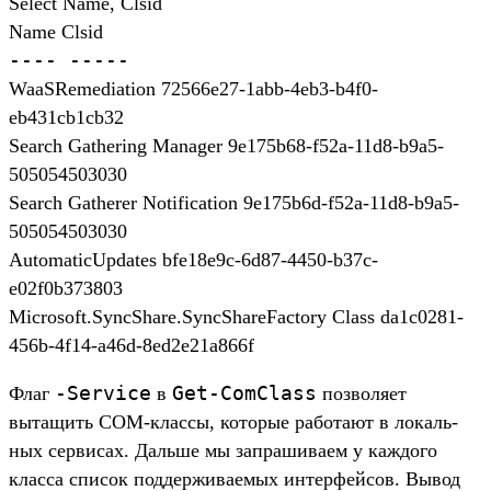
Select Name, Clsid
Name Clsid
----
-----
WaaSRemediation 72566e27-1abb-4eb3-b4f0-
eb431cb1cb32
Search Gathering Manager 9e175b68-f52a-11d8-b9a5-
505054503030
Search Gatherer Notification 9e175b6d-f52a-11d8-b9a5-
505054503030
AutomaticUpdates bfe18e9c-6d87-4450-b37c-
e02f0b373803
Microsoft.SyncShare.SyncShareFactory Class da1c0281-
456b-4f14-a46d-8ed2e21a866f
-Service
Get-ComClass
Флаг
в
поз­воля­ет
вытащить COM-клас­сы, которые работа­ют в локаль­
ных сер­висах. Даль­ше мы зап­рашива­ем у каж­дого
клас­са спи­сок под­держи­ваемых интерфей­сов. Вывод