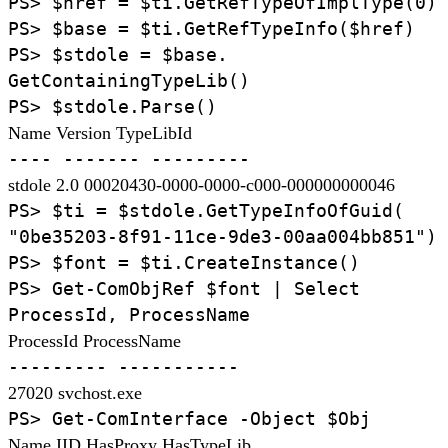
PS>
$href
=
$ti.
GetRefTypeOfImplType(
0)
PS>
$base
=
$ti.
GetRefTypeInfo(
$href)
PS>
$stdole
=
$base.
GetContainingTypeLib(
)
PS>
$stdole.
Parse(
)
Name Version TypeLibId
----
-------
---------
stdole 2.0 00020430-0000-0000-c000-000000000046
PS>
$ti
=
$stdole.
GetTypeInfoOfGuid(
"0be35203-8f91-11ce-9de3-00aa004bb851")
PS>
$font
=
$ti.
CreateInstance(
)
PS>
Get-ComObjRef
$font
|
Select
ProcessId,
ProcessName
ProcessId ProcessName
---------
-----------
27020 svchost.exe
PS>
Get-ComInterface
-Object
$Obj
Name IID HasProxy HasTypeLib