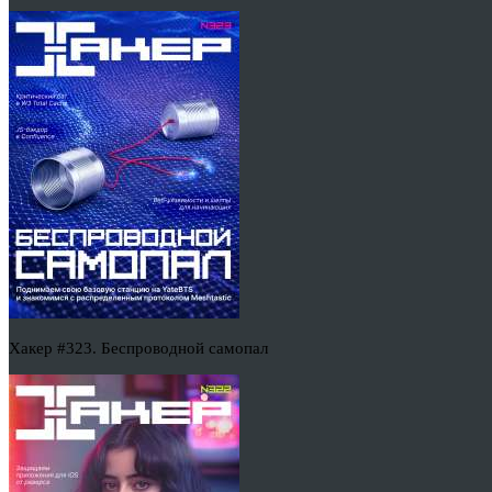
Хакер #323. Беспроводной самопал