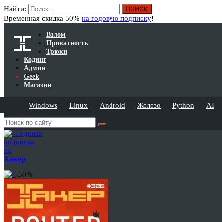
Найти:
Временная скидка 50%
на годовую подписку
!
Взлом
Приватность
Трюки
Кодинг
Админ
Geek
Магазин
Windows
Linux
Android
Железо
Python
AI
Годовая
подписка
на
Хакер
-50%