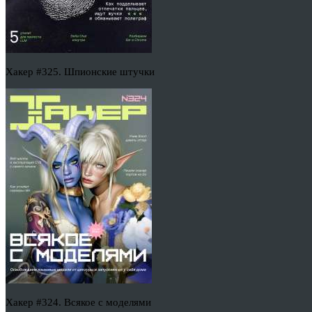
Хакер #325. Шпионские штучки
Хакер #324. Всякое с моделями