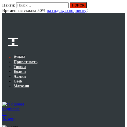
Найти:
Вход
Временная скидка 50%
на годовую подписку
!
Взлом
Приватность
Трюки
Кодинг
Админ
Geek
Магазин
Годовая
подписка
на
Хакер