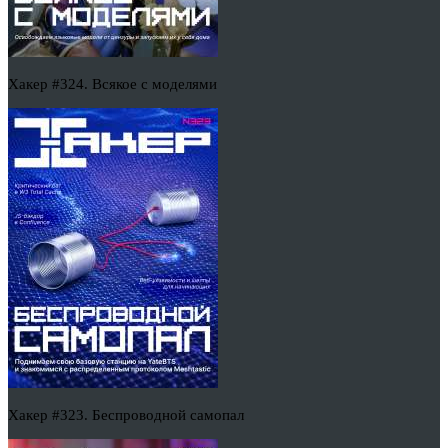
Хакер #324. Всякое с моделями
Хакер #323. Беспроводной самопал