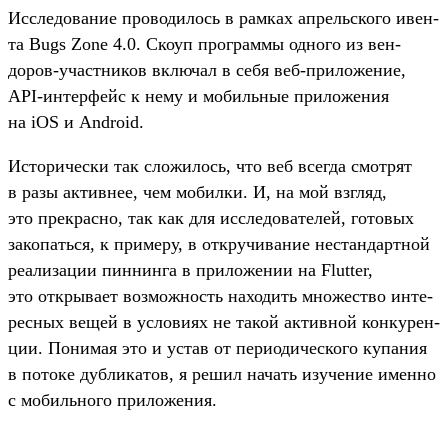
Ис­сле­дова­ние про­води­лось в рам­ках апрель­ско­го ивен­
та Bugs Zone 4.0. Ско­уп прог­раммы одно­го из вен­
доров‑учас­тни­ков вклю­чал в себя веб‑при­ложе­ние,
API-интерфейс к нему и мобиль­ные при­ложе­ния
на iOS и Android.
Ис­торичес­ки так сло­жилось, что веб всег­да смот­рят
в разы активнее, чем мобил­ки. И, на мой взгляд,
это прек­расно, так как для иссле­дова­телей, готовых
закопать­ся, к при­меру, в откру­чива­ние нес­тандар­тной
реали­зации пин­нинга в при­ложе­нии на Flutter,
это откры­вает воз­можность находить мно­жес­тво инте­
рес­ных вещей в усло­виях не такой активной кон­курен­
ции. Понимая это и устав от пери­оди­чес­кого купания
в потоке дуб­ликатов, я решил начать изу­чение имен­но
с мобиль­ного при­ложе­ния.