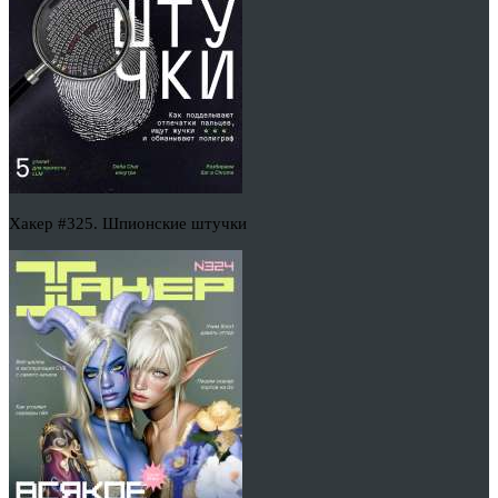
Хакер #325. Шпионские штучки