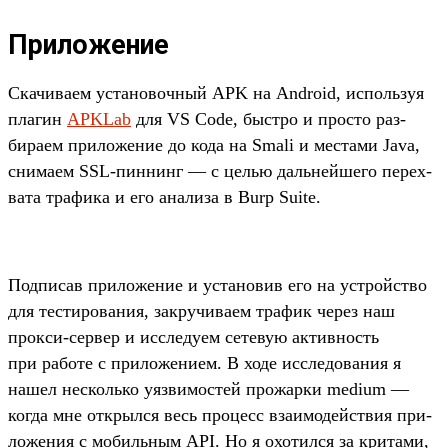
Приложение
Ска­чива­ем уста­новоч­ный APK на Android, исполь­зуя
пла­гин
APKLab
для VS Code, быс­тро и прос­то раз­
бира­ем при­ложе­ние до кода на Smali и мес­тами Java,
сни­маем SSL-пин­нинг — с целью даль­нейше­го перех­
вата тра­фика и его ана­лиза в Burp Suite.
Под­писав при­ложе­ние и уста­новив его на устрой­ство
для тес­тирова­ния, зак­ручива­ем тра­фик через наш
прок­си‑сер­вер и иссле­дуем сетевую активность
при работе с при­ложе­нием. В ходе иссле­дова­ния я
нашел нес­коль­ко уяз­вимос­тей про­жар­ки medium —
ког­да мне открыл­ся весь про­цесс вза­имо­дей­ствия при­
ложе­ния с мобиль­ным API. Но я охо­тил­ся за кри­тами,