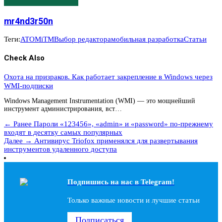
mr4nd3r50n
Теги:
ATO
MiTM
Выбор редактора
мобильная разработка
Статьи
Check Also
Охота на призраков. Как работает закрепление в Windows через
WMI-подписки
Windows Management Instrumentation (WMI) — это мощнейший
инструмент администрирования, вст…
← Ранее
Пароли «123456», «admin» и «password» по-прежнему
входят в десятку самых популярных
Далее →
Антивирус Triofox применялся для развертывания
инструментов удаленного доступа
Подпишись на наc в Telegram!
Только важные новости и лучшие статьи
Подписаться