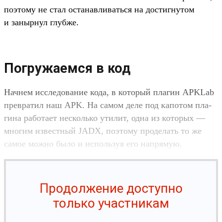
поэто­му не стал оста­нав­ливать­ся на дос­тигну­том
и заныр­нул глуб­же.
Погружаемся в код
Нач­нем иссле­дова­ние кода, в который пла­гин APKLab
прев­ратил наш APK. На самом деле под капотом пла­
гина работа­ет нес­коль­ко ути­лит, одна из которых —
мно­гим извес­тный JADX, поэто­му про­делать то же
самое мож­но было и исполь­зуя его нап­рямую.
Продолжение доступно
только участникам