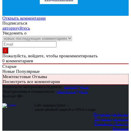
Открыть комментарии
Подписаться
авторизуйтесь
Уведомить о
Пожалуйста, войдите, чтобы прокомментировать
0
комментариев
Старые
Новые
Популярные
Межтекстовые Отзывы
Посмотреть все комментарии
Вопросы по материалам и подписке:
support@glc.ru
Отдел рекламы и спецпроектов:
yakovleva.a@glc.ru
Контент
18+
Сайт защищен Qrator —
самой забойной защитой от DDoS в мире
Подписка для физлиц
Подписка для юрлиц
Реклама на «Хакере»
Контакты