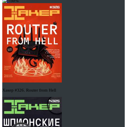
-50%
Хакер #326. Router from Hell