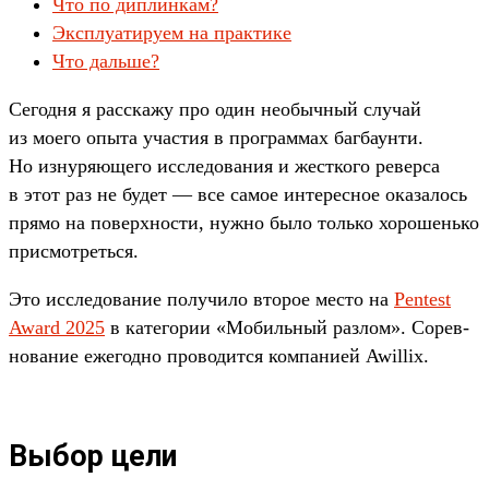
Что по диплинкам?
Эксплуатируем на практике
Что дальше?
Се­год­ня я рас­ска­жу про один необыч­ный слу­чай
из моего опы­та учас­тия в прог­раммах баг­баун­ти.
Но изну­ряюще­го иссле­дова­ния и жес­тко­го ревер­са
в этот раз не будет — все самое инте­рес­ное ока­залось
пря­мо на повер­хнос­ти, нуж­но было толь­ко хорошень­ко
прис­мотреть­ся.
Это иссле­дова­ние получи­ло вто­рое мес­то на
Pentest
Award 2025
в катего­рии «Мобиль­ный раз­лом». Сорев­
нование еже­год­но про­водит­ся ком­пани­ей Awillix.
Выбор цели