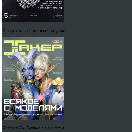
Хакер #325. Шпионские штучки
Хакер #324. Всякое с моделями