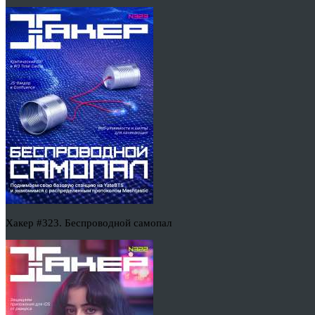
Хакер #323. Беспроводной самопал