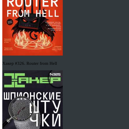
Хакер #326. Router from Hell