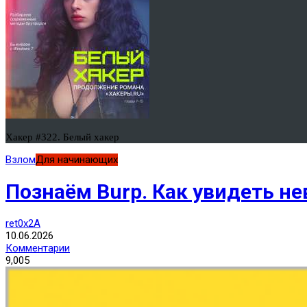
Хакер #322. Белый хакер
Взлом
Для начинающих
Познаём Burp. Как увидеть не
ret0x2A
10.06.2026
Комментарии
9,005