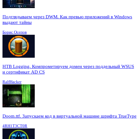
Подглядываем через DWM. Как превью приложений в Windows
выдают тайны
Борис Осепов
HTB Logging. Компрометируем домен через поддельный WSUS
и сертификат AD CS
RalfHacker
Doom.ttf. Запускаем код в виртуальной машине шрифта TrueType
4RH1T3CT0R