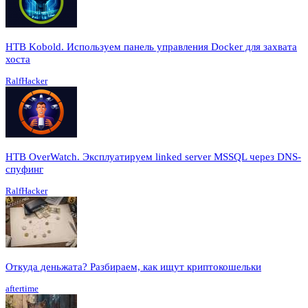
HTB Kobold. Используем панель управления Docker для захвата
хоста
RalfHacker
HTB OverWatch. Эксплуатируем linked server MSSQL через DNS-
спуфинг
RalfHacker
Откуда деньжата? Разбираем, как ищут криптокошельки
aftertime