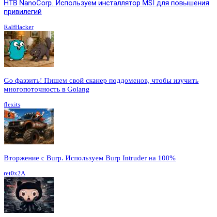
HTB NanoCorp. Используем инсталлятор MSI для повышения
привилегий
RalfHacker
Go фаззить! Пишем свой сканер поддоменов, чтобы изучить
многопоточность в Golang
flexits
Вторжение с Burp. Используем Burp Intruder на 100%
ret0x2A