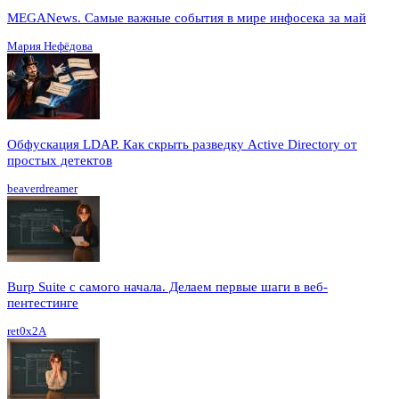
MEGANews. Cамые важные события в мире инфосека за май
Мария Нефёдова
Обфускация LDAP. Как скрыть разведку Active Directory от
простых детектов
beaverdreamer
Burp Suite с самого начала. Делаем первые шаги в веб-
пентестинге
ret0x2A