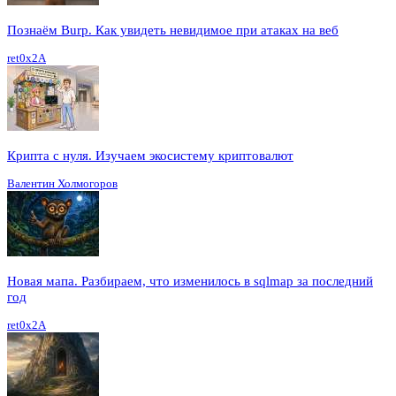
Познаём Burp. Как увидеть невидимое при атаках на веб
ret0x2A
Крипта с нуля. Изучаем экосистему криптовалют
Валентин Холмогоров
Новая мапа. Разбираем, что изменилось в sqlmap за последний
год
ret0x2A