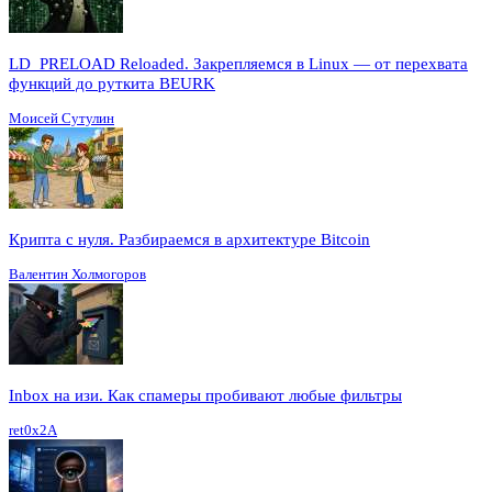
LD_PRELOAD Reloaded. Закрепляемся в Linux — от перехвата
функций до руткита BEURK
Моисей Сутулин
Крипта с нуля. Разбираемся в архитектуре Bitcoin
Валентин Холмогоров
Inbox на изи. Как спамеры пробивают любые фильтры
ret0x2A