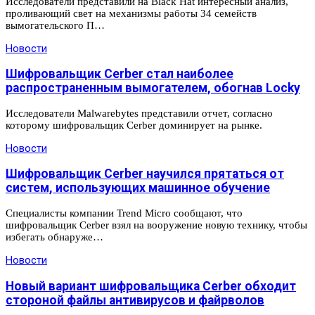
Исследователи представили на Black Hat интересный анализ,
проливающий свет на механизмы работы 34 семейств
вымогательского П…
Новости
Шифровальщик Cerber стал наиболее
распространенным вымогателем, обогнав Locky
Исследователи Malwarebytes представили отчет, согласно
которому шифровальщик Cerber доминирует на рынке.
Новости
Шифровальщик Cerber научился прятаться от
систем, использующих машинное обучение
Специалисты компании Trend Micro сообщают, что
шифровальщик Cerber взял на вооружение новую технику, чтобы
избегать обнаруже…
Новости
Новый вариант шифровальщика Cerber обходит
стороной файлы антивирусов и файрволов