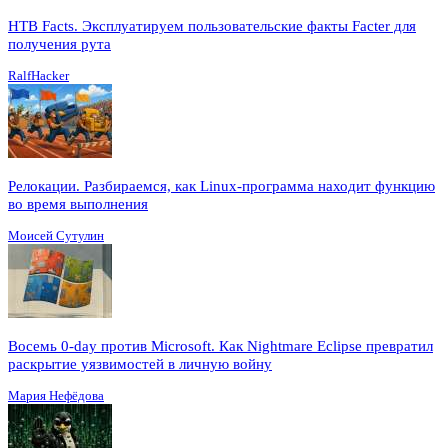
HTB Facts. Эксплуатируем пользовательские факты Facter для
получения рута
RalfHacker
Релокации. Разбираемся, как Linux-программа находит функцию
во время выполнения
Моисей Сутулин
Восемь 0-day против Microsoft. Как Nightmare Eclipse превратил
раскрытие уязвимостей в личную войну
Мария Нефёдова