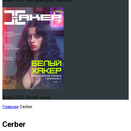
Хакер #323. Беспроводной самопал
Хакер #322. Белый хакер
Главная
Cerber
Cerber