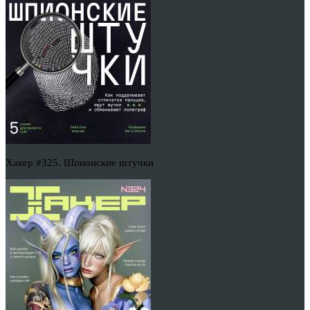
Хакер #325. Шпионские штучки