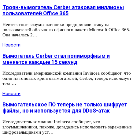
Троян-вымогатель Cerber атаковал миллионы
пользователей Office 365
Неизвестные злоумышленники предприняли атаку на
пользователей облачного офисного пакета Microsoft Office 365.
Она началась 2…
Новости
Вымогатель Cerber стал полиморфным и
меняется каждые 15 секунд
Исследователи американской компании Invincea сообщают, что
один из топовых криптовымогателей, Cerber, теперь использует
техн…
Новости
Вымогательское ПО теперь не только шифрует
файлы, но и используется для DDoS-атак
Исследователь компании Invincea сообщает, что
злоумышленники, похоже, догадались использовать зараженные
шифровальщиками уст…