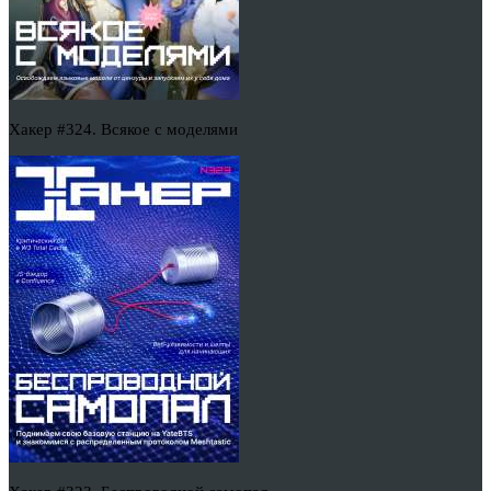
Хакер #324. Всякое с моделями