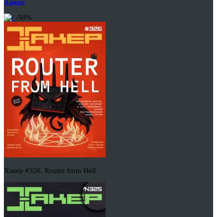
Хакер
-50%
Хакер #326. Router from Hell