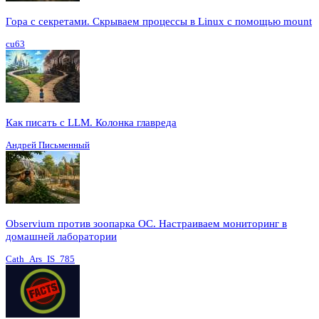
Гора с секретами. Скрываем процессы в Linux c помощью mount
cu63
Как писать с LLM. Колонка главреда
Андрей Письменный
Observium против зоопарка ОС. Настраиваем мониторинг в
домашней лаборатории
Cath_Ars_IS_785