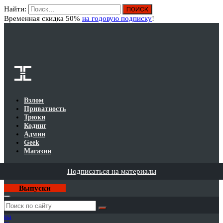
Найти:
Вход
Временная скидка 50%
на годовую подписку
!
Взлом
Приватность
Трюки
Кодинг
Админ
Geek
Магазин
Подписаться на материалы
Выпуски
Годовая
подписка
на