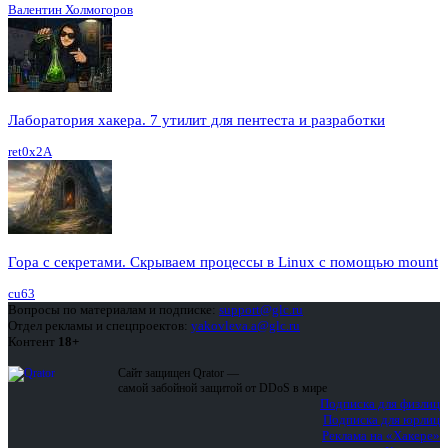
Валентин Холмогоров
Лаборатория хакера. 7 утилит для пентеста и разработки
ret0x2A
Гора с секретами. Скрываем процессы в Linux c помощью mount
cu63
Вопросы по материалам и подписке:
support@glc.ru
Отдел рекламы и спецпроектов:
yakovleva.a@glc.ru
Контент
18+
Сайт защищен Qrator —
самой забойной защитой от DDoS в мире
Подписка для физлиц
Подписка для юрлиц
Реклама на «Хакере»