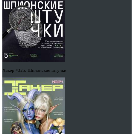
Хакер #325. Шпионские штучки