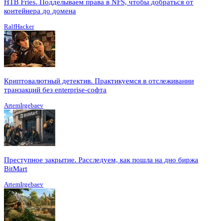
HTB Fries. Подделываем права в NFS, чтобы добраться от
контейнера до домена
RalfHacker
Криптовалютный детектив. Практикуемся в отслеживании
транзакций без enterprise-софта
ArtemIrgebaev
Преступное закрытие. Расследуем, как пошла на дно биржа
BitMart
ArtemIrgebaev