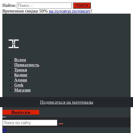
Найти:
Вход
Временная скидка 50%
на годовую подписку
!
Взлом
Приватность
Трюки
Кодинг
Админ
Geek
Магазин
Подписаться на материалы
Выпуски
Годовая
подписка
на