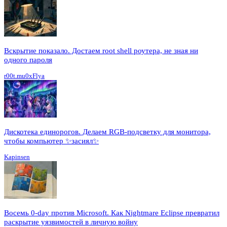
Вскрытие показало. Достаем root shell роутера, не зная ни
одного пароля
r00t.mu0xFlya
Дискотека единорогов. Делаем RGB-подсветку для монитора,
чтобы компьютер ✨засиял✨
Kapinsen
Восемь 0-day против Microsoft. Как Nightmare Eclipse превратил
раскрытие уязвимостей в личную войну