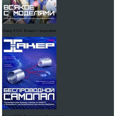
Хакер #324. Всякое с моделями