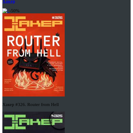
Хакер
-50%
Хакер #326. Router from Hell