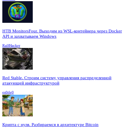
HTB MonitorsFour. Выходим из WSL-контейнера через Docker
API и захватываем Windows
RalfHacker
Red Stable. Строим систему управления распределенной
атакующей инфраструктурой
es0rle0
Крипта с нуля. Разбираемся в архитектуре Bitcoin