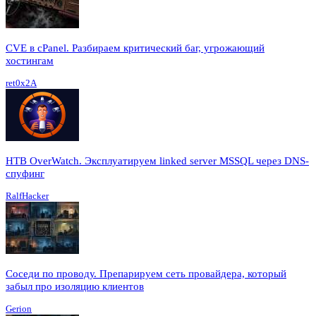
CVE в cPanel. Разбираем критический баг, угрожающий
хостингам
ret0x2A
HTB OverWatch. Эксплуатируем linked server MSSQL через DNS-
спуфинг
RalfHacker
Соседи по проводу. Препарируем сеть провайдера, который
забыл про изоляцию клиентов
Gerion