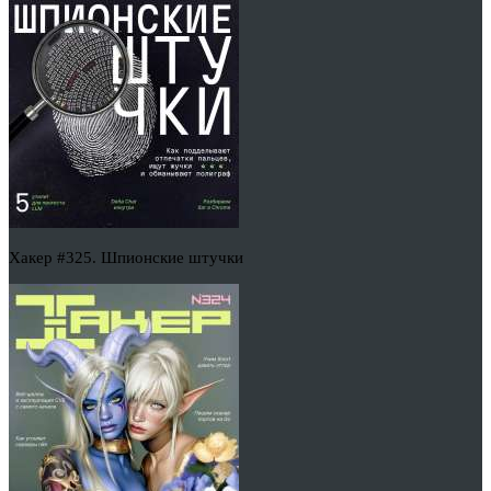
Хакер #325. Шпионские штучки