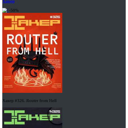
Хакер
-50%
Хакер #326. Router from Hell