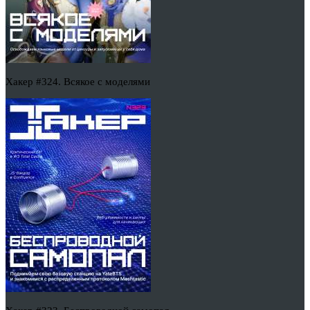
Хакер #324. Всякое с моделями