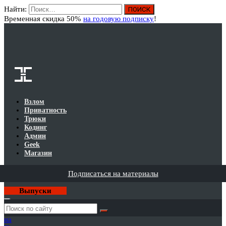
Найти:
Вход
Временная скидка 50%
на годовую подписку
!
Взлом
Приватность
Трюки
Кодинг
Админ
Geek
Магазин
Подписаться на материалы
Выпуски
Годовая
подписка
на