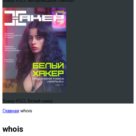
Хакер #323. Беспроводной самопал
Хакер #322. Белый хакер
Главная
whois
whois