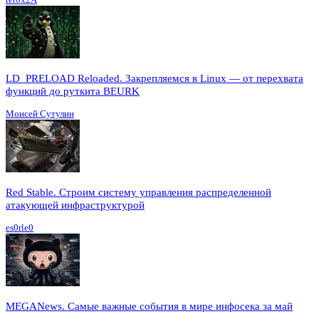
LD_PRELOAD Reloaded. Закрепляемся в Linux — от перехвата
функций до руткита BEURK
Моисей Сутулин
Red Stable. Строим систему управления распределенной
атакующей инфраструктурой
es0rle0
MEGANews. Cамые важные события в мире инфосека за май