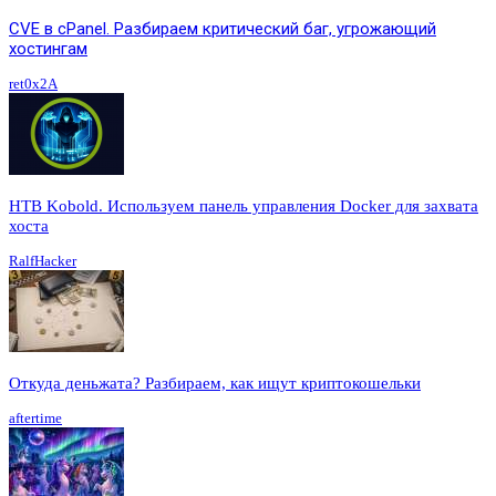
CVE в cPanel. Разбираем критический баг, угрожающий
хостингам
ret0x2A
HTB Kobold. Используем панель управления Docker для захвата
хоста
RalfHacker
Откуда деньжата? Разбираем, как ищут криптокошельки
aftertime