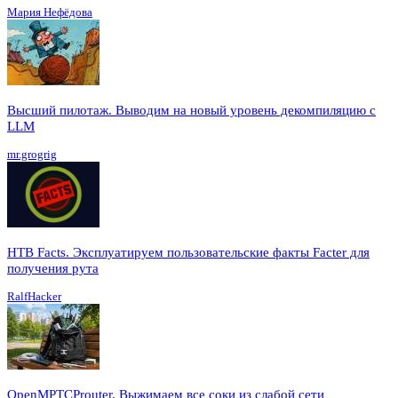
Мария Нефёдова
Высший пилотаж. Выводим на новый уровень декомпиляцию с
LLM
mr.grogrig
HTB Facts. Эксплуатируем пользовательские факты Facter для
получения рута
RalfHacker
OpenMPTCProuter. Выжимаем все соки из слабой сети