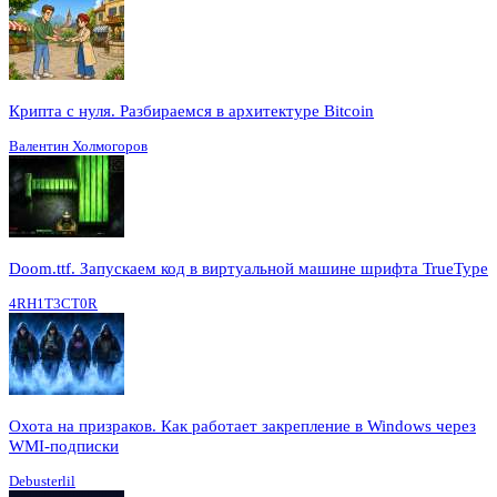
Крипта с нуля. Разбираемся в архитектуре Bitcoin
Валентин Холмогоров
Doom.ttf. Запускаем код в виртуальной машине шрифта TrueType
4RH1T3CT0R
Охота на призраков. Как работает закрепление в Windows через
WMI-подписки
Debusterlil