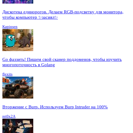
Дискотека единорогов. Делаем RGB-подсветку для монитора,
чтобы компьютер ✨засиял✨
Kapinsen
Go фаззить! Пишем свой сканер поддоменов, чтобы изучить
многопоточность в Golang
flexits
Вторжение с Burp. Используем Burp Intruder на 100%
ret0x2A