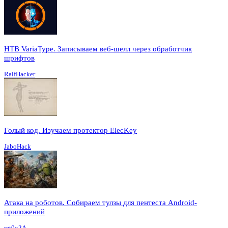
HTB VariaType. Записываем веб-шелл через обработчик
шрифтов
RalfHacker
Голый код. Изучаем протектор ElecKey
JaboHack
Атака на роботов. Собираем тулзы для пентеста Android-
приложений
ret0x2A