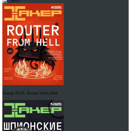
-50%
Хакер #326. Router from Hell