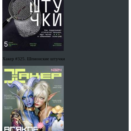
Хакер #325. Шпионские штучки