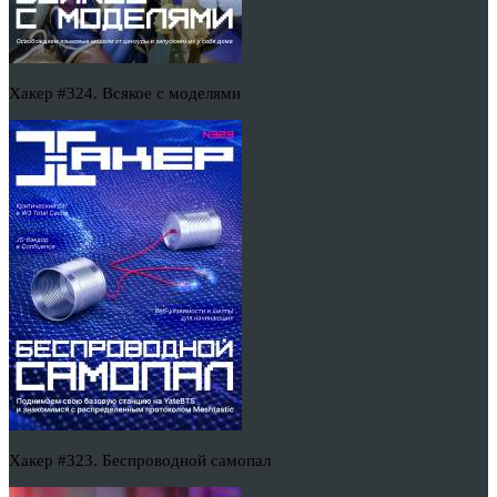
Хакер #324. Всякое с моделями
Хакер #323. Беспроводной самопал