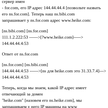
сервер имен
- for.com, его IP адрес 144.44.44.4 [позвольте назвать
его ns.for.com]. Теперь наш ns.bibi.com
запрашивает у ns.for.com адрес www.heike.com:
[ns.bibi.com] [ns.for.com]
111.1.2.222:53 ------>[?www.heike.com]----->
144.44.44.4:53
Ответ от ns.for.com
[ns.for.com] [ns.bibi.com]
144.44.44.4:53 ------>[ns для heike.com это 31.33.7.4]--->
144.44.44.4:53
Теперь, когда мы знаем, какой IP адрес имеет
отвечающий за домен
"heike.com" [назовем его ns.heike.com], мы
запрашиваем у него IP машины на www