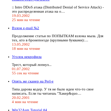
:: Intro DDoS атака (Distributed Denial of Service Attack) -
это распределенная атака на о…
19.03.2002
25 мин на чтение
Взлом e-mail №2
Продолжение статьи по ПОПЫТКАМ взлома мыла. Для
тех, кто в бронепоезде (крупными буквами):…
13.05.2002
18 мин на чтение
Уголок некрофила
Трест, который лопнул...
01.07.2002
55 сек на чтение
Опять же сканер на Perl-е
Типа дарова кодер. У тя не было идеи что-то свое
написать. Если ты читаешь "Хакер&quo…
20.02.2001
4 мин на чтение
Win32Asm Tutorial #4