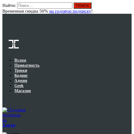
Найти:
Вход
Временная скидка 50%
на годовую подписку
!
Взлом
Приватность
Трюки
Кодинг
Админ
Geek
Магазин
Годовая
подписка
на
Хакер