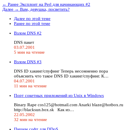
← Ранее
Эксплоит на Perl для начинающих #2
Далее →
Вам, девушка, посветить?
Далее по этой теме
Ранее по этой теме
Взлом DNS #2
DNS пакет
03.07.2001
5 мин на чтение
Взлом DNS #3
DNS ID хакинг/спуфинг Теперь несомненно пора
объяснить что такое DNS ID хакинг/спуфинг. К…
04.07.2001
11 мин на чтение
Порт сокетных приложений из Unix в Windows
Binary Rape cos125@hotmail.com Anarki blaze@hotbox.ru
http://blacksun.box.sk Как из…
22.05.2002
32 мин на чтение
Пишем софт для DDoS