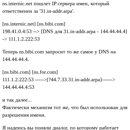
ns.internic.net пошлет IP сервера имен, который
ответственен за '31.in-addr.arpa'.
[ns.internic.net] [ns.bibi.com]
198.41.0.4:53 --> [DNS для 31.in-addr.arpa - 144.44.44.4]
-> 111.1.2.222:53
Теперь ns.bibi.com запросит то же самое у DNS на
144.44.44.4.
[ns.bibi.com] [ns.for.com]
111.1.2.222:53 ----->[?44.7.33.31.in-addr.arpa]------>
144.44.44.4:53
и так далее...
Фактически механизм тот же, что был использован для
разрешения имени.
Я надеюсь вы поняли диалог, по которому работает