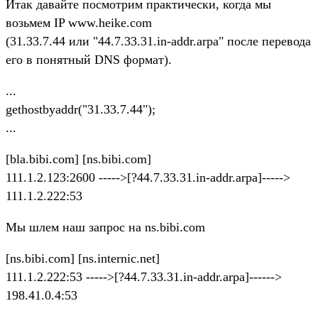
Итак давайте посмотрим практически, когда мы
возьмем IP www.heike.com
(31.33.7.44 или "44.7.33.31.in-addr.arpa" после перевода
его в понятный DNS формат).
...
gethostbyaddr("31.33.7.44");
...
[bla.bibi.com] [ns.bibi.com]
111.1.2.123:2600 ----->[?44.7.33.31.in-addr.arpa]----->
111.1.2.222:53
Мы шлем наш запрос на ns.bibi.com
[ns.bibi.com] [ns.internic.net]
111.1.2.222:53 ----->[?44.7.33.31.in-addr.arpa]------>
198.41.0.4:53