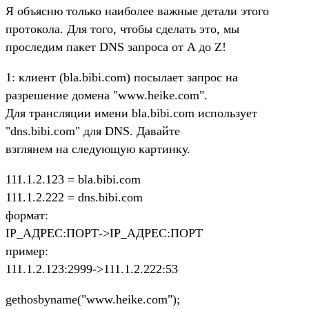
Я объясню только наиболее важные детали этого
протокола. Для того, чтобы сделать это, мы
проследим пакет DNS запроса от A до Z!
1: клиент (bla.bibi.com) посылает запрос на
разрешение домена "www.heike.com".
Для трансляции имени bla.bibi.com использует
"dns.bibi.com" для DNS. Давайте
взглянем на следующую картинку.
111.1.2.123 = bla.bibi.com
111.1.2.222 = dns.bibi.com
формат:
IP_АДРЕС:ПОРТ->IP_АДРЕС:ПОРТ
пример:
111.1.2.123:2999->111.1.2.222:53
gethosbyname("www.heike.com");