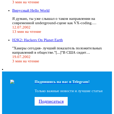
3 мин на чтение
Вирусный Hello World
Я думаю, ты уже слышал о таком направлении на
современной underground-сцене как VX-coding.…
12.07.2002
13 мин на чтение
H2K2: Hackers On Planet Earth
"Хакеры сегодня- лучший показатель положительных
направлений в обществе."[...]"В США сидит…
19.07.2002
3 мин на чтение
Подпишись на наc в Telegram!
Только важные новости и лучшие статьи
Подписаться