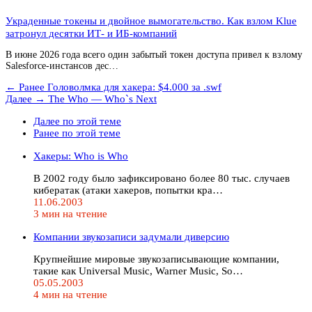
Украденные токены и двойное вымогательство. Как взлом Klue
затронул десятки ИТ- и ИБ-компаний
В июне 2026 года всего один забытый токен доступа привел к взлому
Salesforce-инстансов дес…
← Ранее
Головолмка для хакера: $4.000 за .swf
Далее →
The Who — Who`s Next
Далее по этой теме
Ранее по этой теме
Хакеры: Who is Who
В 2002 году было зафиксировано более 80 тыс. случаев
кибератак (атаки хакеров, попытки кра…
11.06.2003
3 мин на чтение
Компании звукозаписи задумали диверсию
Крупнейшие мировые звукозаписывающие компании,
такие как Universal Music, Warner Music, So…
05.05.2003
4 мин на чтение