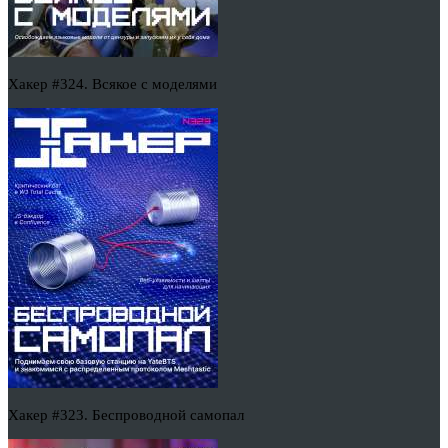
Хакер #324. Всякое с моделями
Хакер #323. Беспроводной самопал