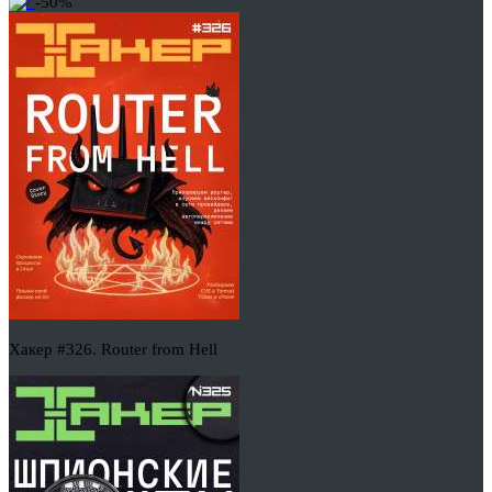
-50%
Хакер #326. Router from Hell