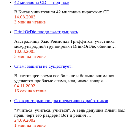
42 миллиона CD — под нож
В Китае уничтожили 42 миллиона пиратских CD.
14.08.2003
3 мин на чтение
DrinkOrDie продолжает умирать
Австралийца Хью Реймонда Гриффитса, участника
международной группировки DrinkOrDie, обвини…
18.03.2003
3 мин на чтение
Спам: защиты не существует!
В настоящее время все больше и больше внимания
уделяется проблеме спама, или, иначе говоря…
04.11.2002
16 сек на чтение
Словарь терминов для оперативных работников
"Учиться, учиться, учиться". А ведь дедушка Ильич был
прав, чёрт его раздери! Вот и решил …
24.09.2002
1 мин на чтение