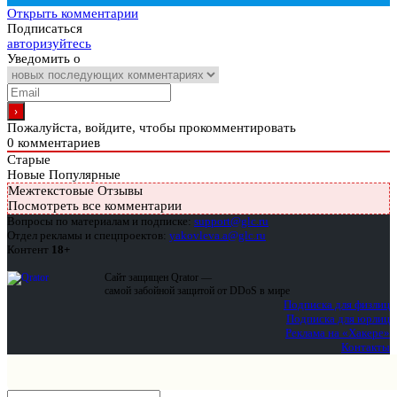
Открыть комментарии
Подписаться
авторизуйтесь
Уведомить о
Пожалуйста, войдите, чтобы прокомментировать
0
комментариев
Старые
Новые
Популярные
Межтекстовые Отзывы
Посмотреть все комментарии
Вопросы по материалам и подписке:
support@glc.ru
Отдел рекламы и спецпроектов:
yakovleva.a@glc.ru
Контент
18+
Сайт защищен Qrator —
самой забойной защитой от DDoS в мире
Подписка для физлиц
Подписка для юрлиц
Реклама на «Хакере»
Контакты