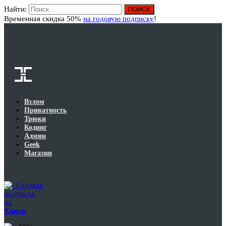
Найти:
Вход
Временная скидка 50%
на годовую подписку
!
Взлом
Приватность
Трюки
Кодинг
Админ
Geek
Магазин
Годовая
подписка
на
Хакер