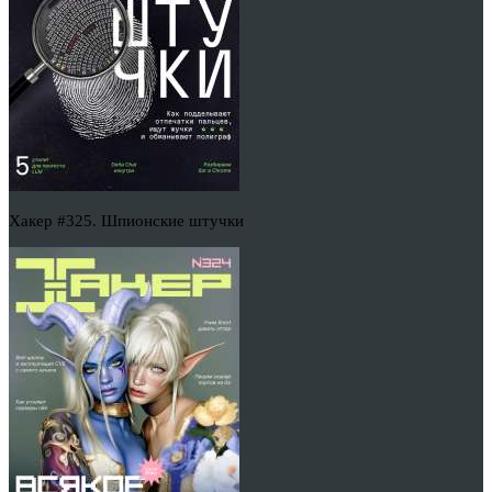
Хакер #325. Шпионские штучки