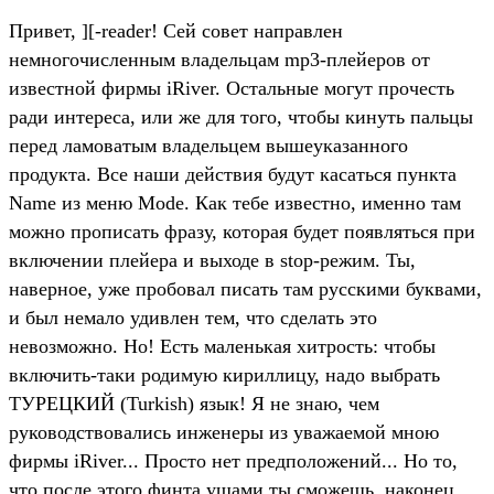
Привет, ][-reader! Сей совет направлен
немногочисленным владельцам mp3-плейеров от
известной фирмы iRiver. Остальные могут прочесть
ради интереса, или же для того, чтобы кинуть пальцы
перед ламоватым владельцем вышеуказанного
продукта. Все наши действия будут касаться пункта
Name из меню Mode. Как тебе известно, именно там
можно прописать фразу, которая будет появляться при
включении плейера и выходе в stop-режим. Ты,
наверное, уже пробовал писать там русскими буквами,
и был немало удивлен тем, что сделать это
невозможно. Но! Есть маленькая хитрость: чтобы
включить-таки родимую кириллицу, надо выбрать
ТУРЕЦКИЙ (Turkish) язык! Я не знаю, чем
руководствовались инженеры из уважаемой мною
фирмы iRiver... Просто нет предположений... Но то,
что после этого финта ушами ты сможешь, наконец,