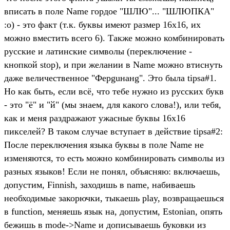
вписать в поле Name гордое "ШЛЮ"... "ШЛЮПКА"
:о) - это факт (т.к. буквы имеют размер 16х16, их
можно вместить всего 6). Также можно комбинировать
русские и латинские символы (переключение -
кнопкой stop), и при желании в Name можно втиснуть
даже величественное "Фepguнaнg". Это была tipsa#1.
Но как быть, если всё, что тебе нужно из русских букв
- это "ё" и "й" (мы знаем, для какого слова!), или тебя,
как и меня раздражают ужасные буквы 16x16
пикселей? В таком случае вступает в действие tipsa#2:
После переключения языка буквы в поле Name не
изменяются, то есть можно комбинировать символы из
разных языков! Если не понял, объясняю: включаешь,
допустим, Finnish, заходишь в name, набиваешь
необходимые закорючки, тыкаешь play, возвращаешься
в function, меняешь язык на, допустим, Estonian, опять
бежишь в mode->Name и дописываешь буковки из