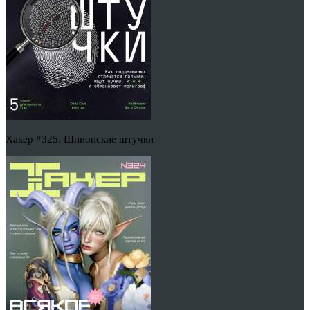
Хакер #325. Шпионские штучки