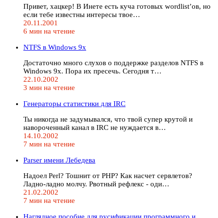
Привет, хацкер! В Инете есть куча готовых wordlist’ов, но
если тебе известны интересы твое…
20.11.2001
6 мин на чтение
NTFS в Windows 9x
Достаточно много слухов о поддержке разделов NTFS в
Windows 9x. Пора их пресечь. Сегодня т…
22.10.2002
3 мин на чтение
Генераторы статистики для IRC
Ты никогда не задумывался, что твой супер крутой и
навороченный канал в IRC не нуждается в…
14.10.2002
7 мин на чтение
Parser имени Лебедева
Надоел Perl? Тошнит от PHP? Как насчет сервлетов?
Ладно-ладно молчу. Рвотный рефлекс - оди…
21.02.2002
7 мин на чтение
Hаглядное пособие для русификации программного и