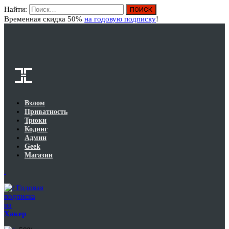
Найти:
Вход
Временная скидка 50%
на годовую подписку
!
Взлом
Приватность
Трюки
Кодинг
Админ
Geek
Магазин
Годовая
подписка
на
Хакер