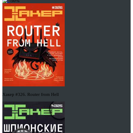
-50%
Хакер #326. Router from Hell