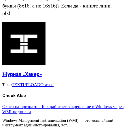
буквы (8х16, а не 16х16)? Если да - киньте линк,
plz!
Журнал «Хакер»
Теги:
TEXT
UPLOAD
Статьи
Check Also
Охота на призраков. Как работает закрепление в Windows через
WMI-подписки
Windows Management Instrumentation (WMI) — это мощнейший
инструмент администрирования, вст…