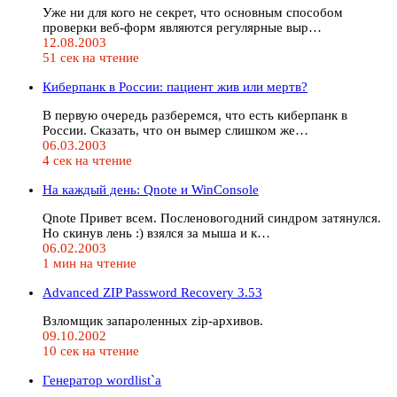
Уже ни для кого не секрет, что основным способом
проверки веб-форм являются регулярные выр…
12.08.2003
51 сек на чтение
Киберпанк в России: пациент жив или мертв?
В первую очередь разберемся, что есть киберпанк в
России. Сказать, что он вымер слишком же…
06.03.2003
4 сек на чтение
На каждый день: Qnote и WinConsole
Qnote Привет всем. Посленовогодний синдром затянулся.
Но скинув лень :) взялся за мыша и к…
06.02.2003
1 мин на чтение
Advanced ZIP Password Recovery 3.53
Взломщик запароленных zip-архивов.
09.10.2002
10 сек на чтение
Генератор wordlist`a