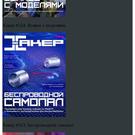
Хакер #324. Всякое с моделями
Хакер #323. Беспроводной самопал