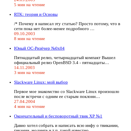
5 мин на чтение
RTK: теория и Основы
/* Почему я написал эту статью? Просто потому, что в
сети пока нет более-менее подробного …
09.10.2003
8 мин на чтение
Юный ОС-Ризёчер №0x04
Пятнадцатый релиз, четырнадцатый компакт Вышел
официальный релиз OpenBSD 3.4 - пятнадцаты…
14.11.2003
3 мин на чтение
Slackware Linux: мой выбор
Первое мое знакомство со Slackware Linux произошло
после встречи с одним ее старым поклонн…
27.04.2004
4 мин на чтение
Окончательный и бесповоротный твик ХР №1
Давно хотел собрать и написать всю инфу о твикании,
гикании, модинге и т.п. такой известно…