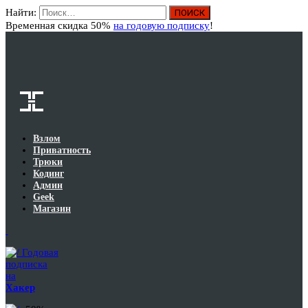
Найти:
Вход
Временная скидка 50%
на годовую подписку
!
Взлом
Приватность
Трюки
Кодинг
Админ
Geek
Магазин
Годовая
подписка
на
Хакер