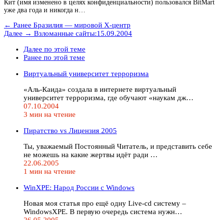
Кит (имя изменено в целях конфиденциальности) пользовался BitMart
уже два года и никогда н…
← Ранее
Бразилия — мировой Х-центр
Далее →
Взломанные сайты:15.09.2004
Далее по этой теме
Ранее по этой теме
Виртуальный университет терроризма
«Аль-Каида» создала в интернете виртуальный
университет терроризма, где обучают «наукам дж…
07.10.2004
3 мин на чтение
Пиратство vs Лицензия 2005
Ты, уважаемый Постоянный Читатель, и представить себе
не можешь на какие жертвы идёт ради …
22.06.2005
1 мин на чтение
WinXPE: Народ России с Windows
Новая моя статья про ещё одну Live-cd систему –
WindowsXPE. В первую очередь система нужн…
26.05.2005