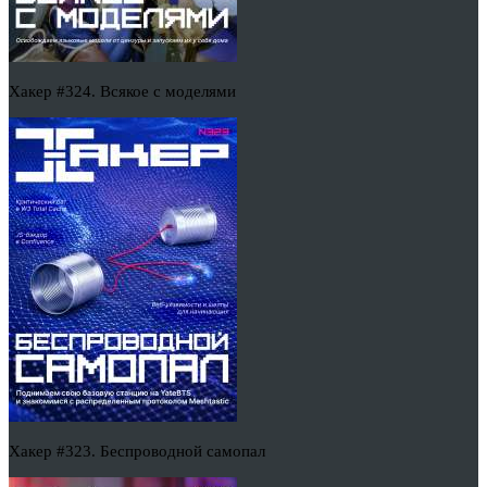
Хакер #324. Всякое с моделями
Хакер #323. Беспроводной самопал