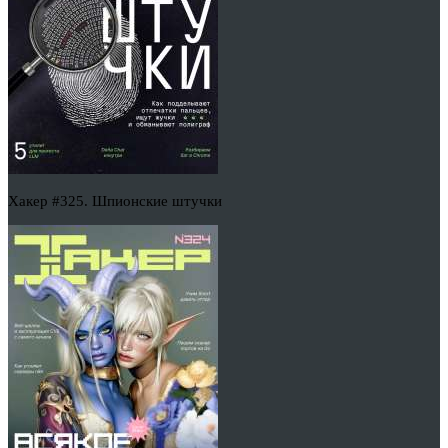
Хакер #325. Шпионские штучки