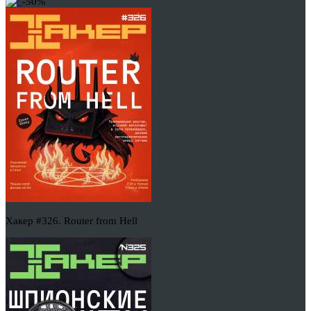
-50%
Хакер #326. Router from Hell