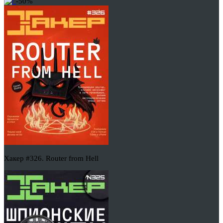
-50%
Хакер #326. Router from Hell