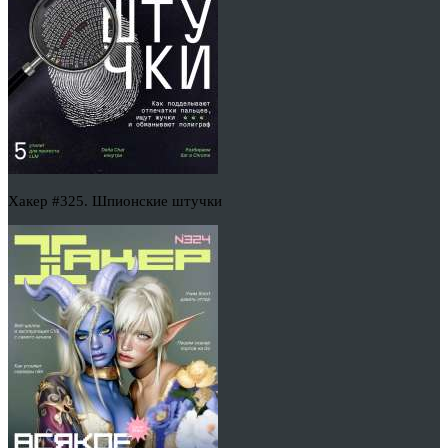
Хакер #325. Шпионские штучки