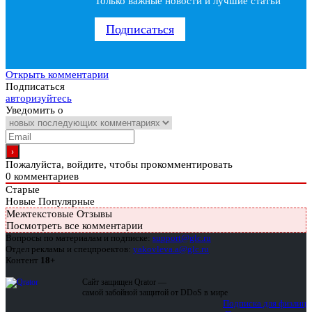
Только важные новости и лучшие статьи
Подписаться
Открыть комментарии
Подписаться
авторизуйтесь
Уведомить о
Пожалуйста, войдите, чтобы прокомментировать
0
комментариев
Старые
Новые
Популярные
Межтекстовые Отзывы
Посмотреть все комментарии
Вопросы по материалам и подписке:
support@glc.ru
Отдел рекламы и спецпроектов:
yakovleva.a@glc.ru
Контент
18+
Сайт защищен Qrator —
самой забойной защитой от DDoS в мире
Подписка для физлиц