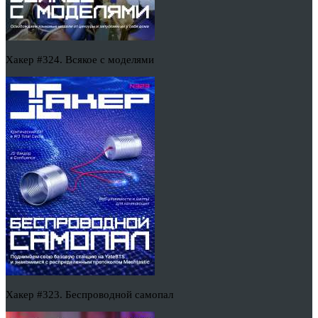
Хакер #324. Всякое с моделями
Хакер #323. Беспроводной самопал