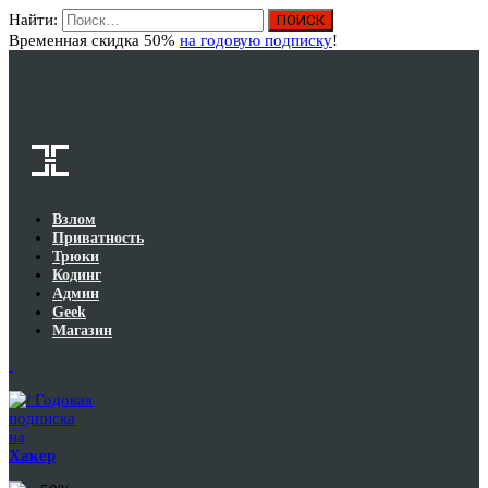
Найти:
Вход
Временная скидка 50%
на годовую подписку
!
Взлом
Приватность
Трюки
Кодинг
Админ
Geek
Магазин
Годовая
подписка
на
Хакер