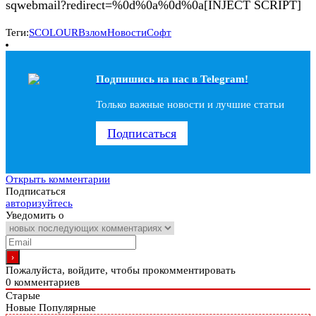
sqwebmail?redirect=%0d%0a%0d%0a[INJECT SCRIPT]
Теги:
SCOLOUR
Взлом
Новости
Софт
Подпишись на наc в Telegram!
Только важные новости и лучшие статьи
Подписаться
Открыть комментарии
Подписаться
авторизуйтесь
Уведомить о
Пожалуйста, войдите, чтобы прокомментировать
0
комментариев
Старые
Новые
Популярные