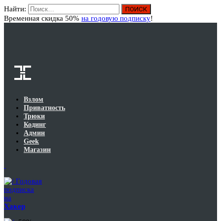
Найти:
Вход
Временная скидка 50%
на годовую подписку
!
Взлом
Приватность
Трюки
Кодинг
Админ
Geek
Магазин
Годовая
подписка
на
Хакер