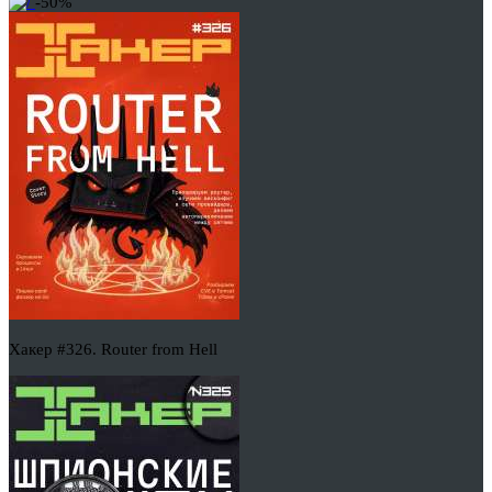
-50%
Хакер #326. Router from Hell