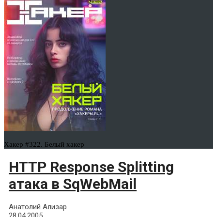
Хакер #322. Белый хакер
HTTP Response Splitting
атака в SqWebMail
Анатолий Ализар
28.04.2005