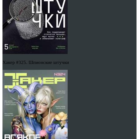
Хакер #325. Шпионские штучки