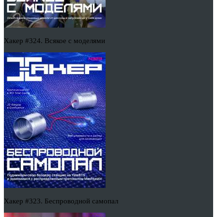
Хакер #324. Всякое с моделями
Хакер #323. Беспроводной самопал