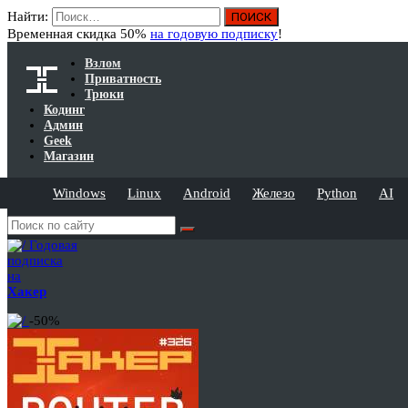
Найти:
Временная скидка 50%
на годовую подписку
!
Взлом
Приватность
Трюки
Кодинг
Админ
Geek
Магазин
Windows
Linux
Android
Железо
Python
AI
Годовая
подписка
на
Хакер
-50%