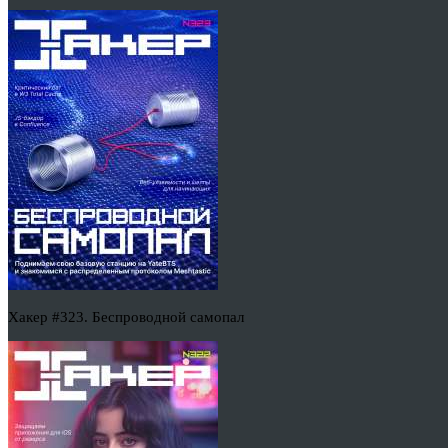
Хакер #323. Беспроводной самопал