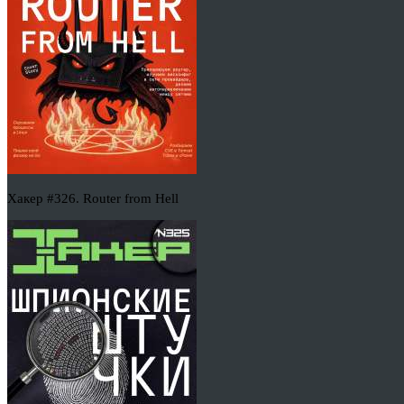
Хакер #326. Router from Hell