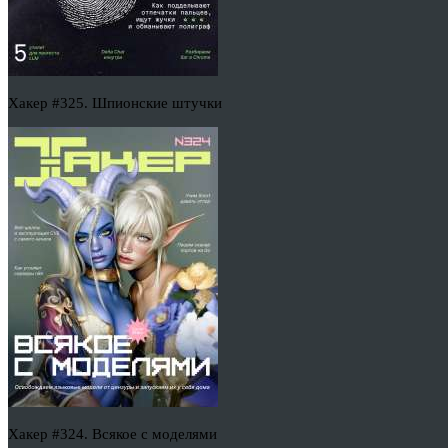
Хакер #325. Шпионские штучки
Хакер #324. Всякое с моделями