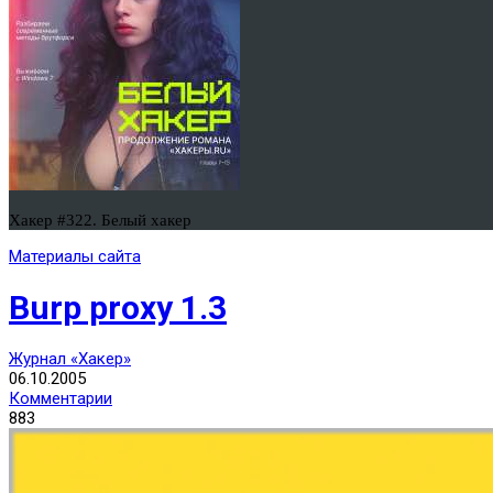
Хакер #322. Белый хакер
Материалы сайта
Burp proxy 1.3
Журнал «Хакер»
06.10.2005
Комментарии
883