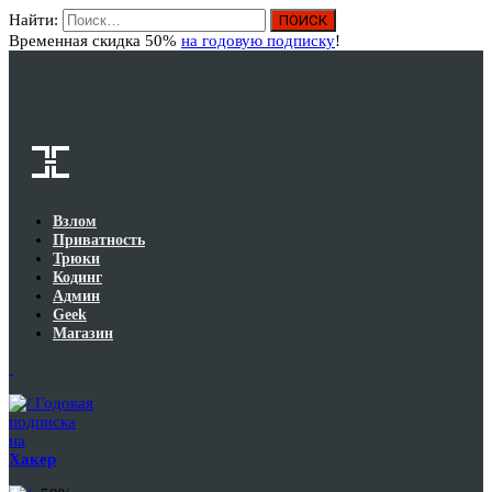
Найти:
Вход
Временная скидка 50%
на годовую подписку
!
Взлом
Приватность
Трюки
Кодинг
Админ
Geek
Магазин
Годовая
подписка
на
Хакер