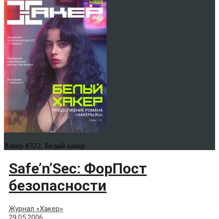
Хакер #322. Белый хакер
Safe’n’Sec: ФорПост
безопасности
Журнал «Хакер»
29.05.2006