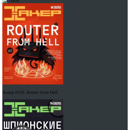
-50%
Хакер #326. Router from Hell