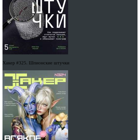
Хакер #325. Шпионские штучки