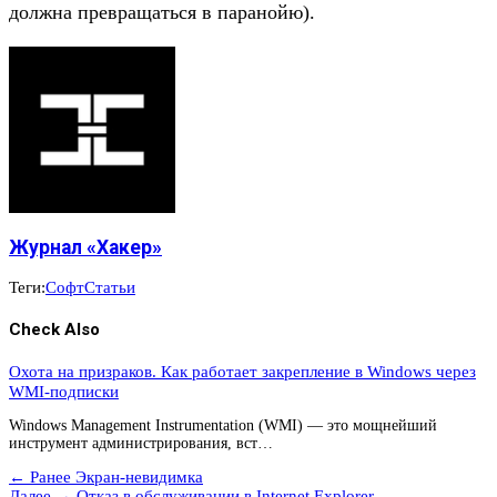
должна превращаться в паранойю).
Журнал «Хакер»
Теги:
Софт
Статьи
Check Also
Охота на призраков. Как работает закрепление в Windows через
WMI-подписки
Windows Management Instrumentation (WMI) — это мощнейший
инструмент администрирования, вст…
← Ранее
Экран-невидимка
Далее →
Отказ в обслуживании в Internet Explorer