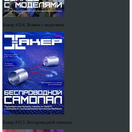
Хакер #324. Всякое с моделями
Хакер #323. Беспроводной самопал