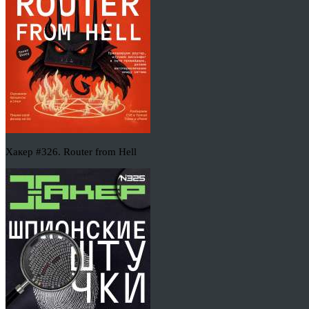
Хакер #326. Router from Hell