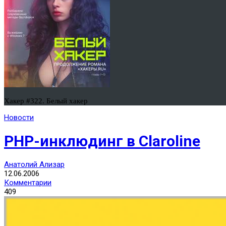
Хакер #322. Белый хакер
Новости
PHP-инклюдинг в Claroline
Анатолий Ализар
12.06.2006
Комментарии
409