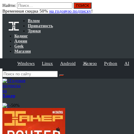
Найти:
Временная скидка 50%
на годовую подписку
!
Взлом
Приватность
Трюки
Кодинг
Админ
Geek
Магазин
Windows
Linux
Android
Железо
Python
AI
Годовая
подписка
на
Хакер
-50%