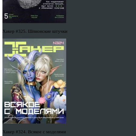
Хакер #325. Шпионские штучки
Хакер #324. Всякое с моделями