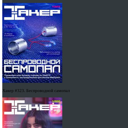
Хакер #323. Беспроводной самопал