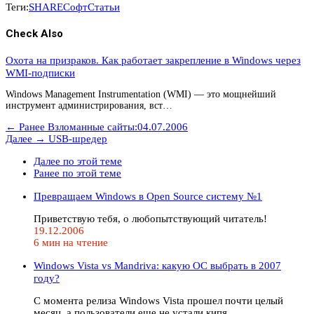
Теги:
SHARE
Софт
Статьи
Check Also
Охота на призраков. Как работает закрепление в Windows через
WMI-подписки
Windows Management Instrumentation (WMI) — это мощнейший
инструмент администрирования, вст…
← Ранее
Взломанные сайты:04.07.2006
Далее →
USB-шредер
Далее по этой теме
Ранее по этой теме
Превращаем Windows в Open Source систему №1
Приветствую тебя, о любопытствующий читатель!
19.12.2006
6 мин на чтение
Windows Vista vs Mandriva: какую ОС выбрать в 2007
году?
С момента релиза Windows Vista прошел почти целый
месяц, а пользователи еще не устали кипя…