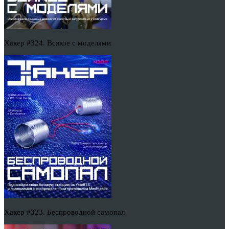
Хакер #324. Всякое с моделями
Хакер #323. Беспроводной самопал