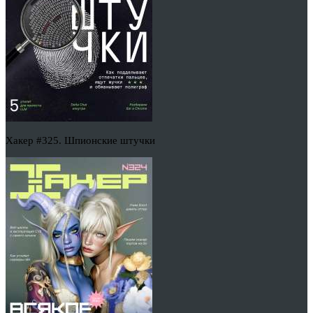
Хакер #325. Шпионские штучки