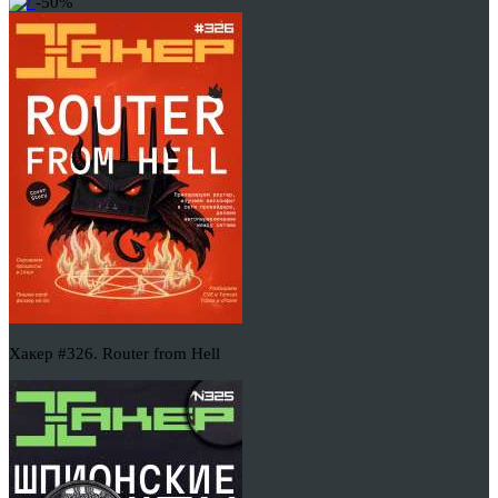
-50%
Хакер #326. Router from Hell