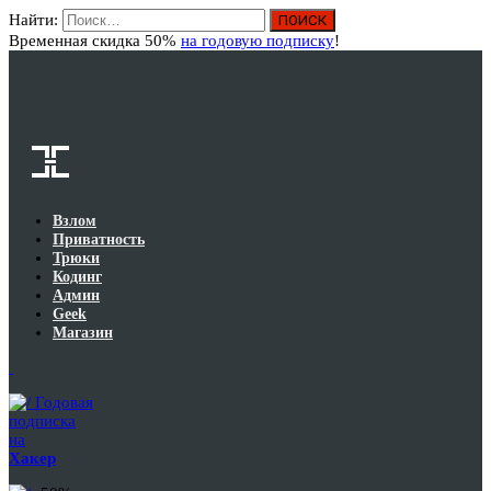
Найти:
Вход
Временная скидка 50%
на годовую подписку
!
Взлом
Приватность
Трюки
Кодинг
Админ
Geek
Магазин
Годовая
подписка
на
Хакер