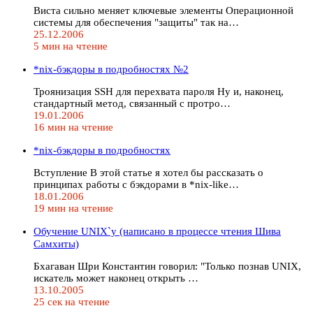
Виста сильно меняет ключевые элементы Операционной
системы для обеспечения "защиты" так на…
25.12.2006
5 мин на чтение
*nix-бэкдоры в подробностях №2
Троянизация SSH для перехвата пароля Ну и, наконец,
стандартный метод, связанный с протро…
19.01.2006
16 мин на чтение
*nix-бэкдоры в подробностях
Вступление В этой статье я хотел бы рассказать о
принципах работы с бэкдорами в *nix-like…
18.01.2006
19 мин на чтение
Обучение UNIX`у (написано в процессе чтения Шива
Самхиты)
Бхагаван Шри Константин говорил: "Только познав UNIX,
искатель может наконец открыть …
13.10.2005
25 сек на чтение