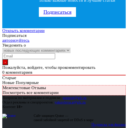
Только важные новости и лучшие статьи
Подписаться
Открыть комментарии
Подписаться
авторизуйтесь
Уведомить о
Пожалуйста, войдите, чтобы прокомментировать
0
комментариев
Старые
Новые
Популярные
Межтекстовые Отзывы
Посмотреть все комментарии
Вопросы по материалам и подписке:
support@glc.ru
Отдел рекламы и спецпроектов:
yakovleva.a@glc.ru
Контент
18+
Сайт защищен Qrator —
самой забойной защитой от DDoS в мире
Подписка для физлиц