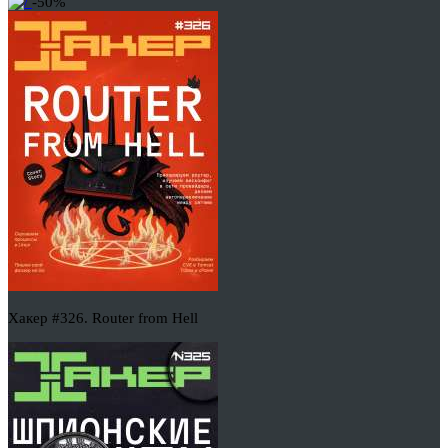
-50%
Хакер #326. Router from Hell