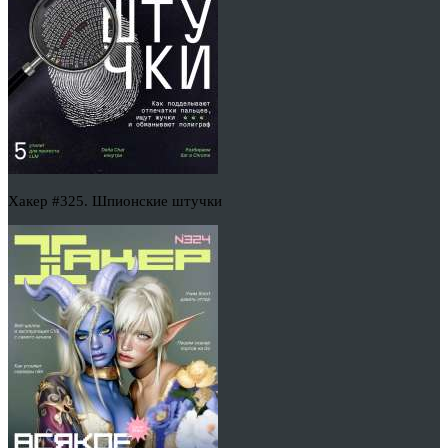
Хакер #325. Шпионские штучки