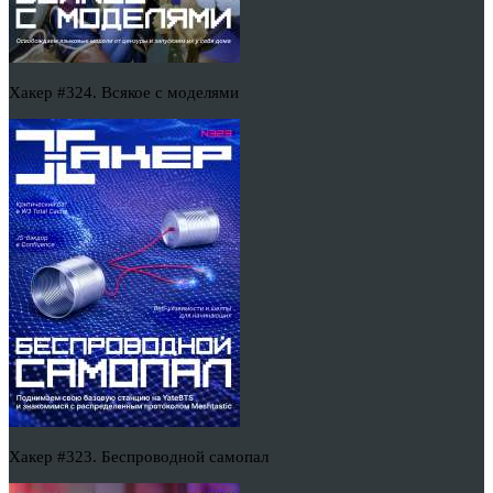
Хакер #324. Всякое с моделями
Хакер #323. Беспроводной самопал