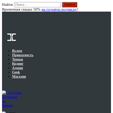
Найти:
Вход
Временная скидка 50%
на годовую подписку
!
Взлом
Приватность
Трюки
Кодинг
Админ
Geek
Магазин
Годовая
подписка
на
Хакер