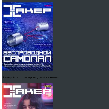
Хакер #323. Беспроводной самопал