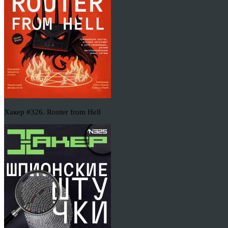
Хакер #326. Router from Hell