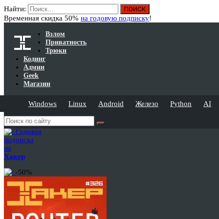
Найти:
Временная скидка 50%
на годовую подписку
!
Взлом
Приватность
Трюки
Кодинг
Админ
Geek
Магазин
Windows
Linux
Android
Железо
Python
AI
Годовая
подписка
на
Хакер
-50%