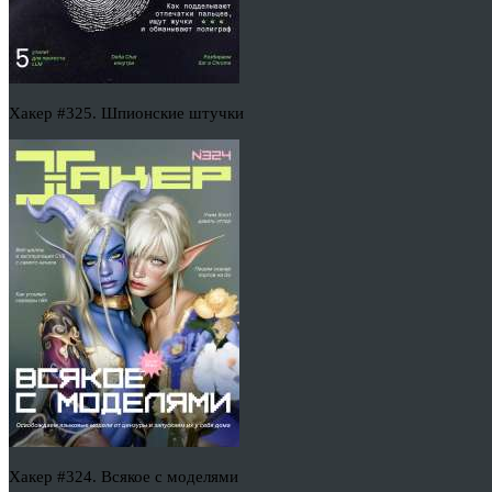
Хакер #325. Шпионские штучки
Хакер #324. Всякое с моделями