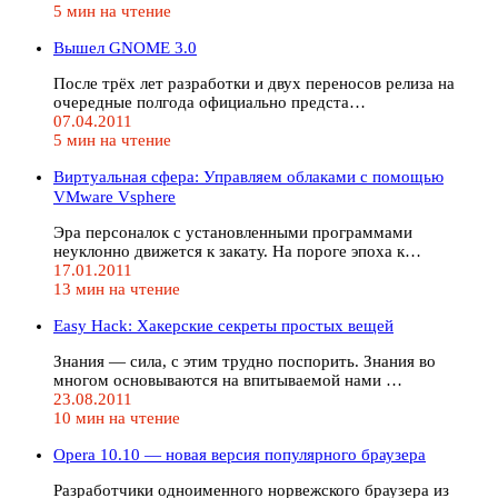
5 мин на чтение
Вышел GNOME 3.0
После трёх лет разработки и двух переносов релиза на
очередные полгода официально предста…
07.04.2011
5 мин на чтение
Виртуальная сфера: Управляем облаками с помощью
VMware Vsphere
Эра персоналок с установленными программами
неуклонно движется к закату. На пороге эпоха к…
17.01.2011
13 мин на чтение
Easy Hack: Хакерские секреты простых вещей
Знания — сила, с этим трудно поспорить. Знания во
многом основываются на впитываемой нами …
23.08.2011
10 мин на чтение
Opera 10.10 — новая версия популярного браузера
Разработчики одноименного норвежского браузера из