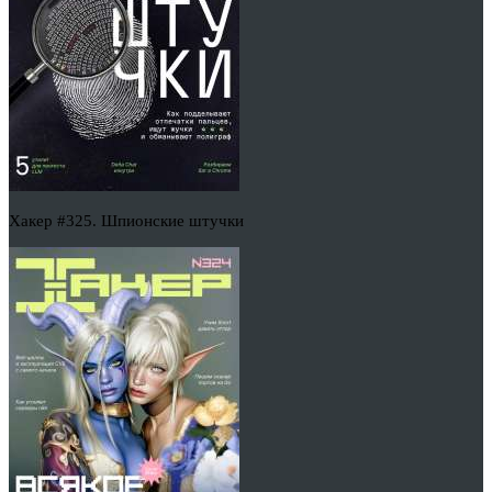
Хакер #325. Шпионские штучки