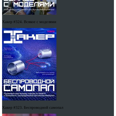
Хакер #324. Всякое с моделями
Хакер #323. Беспроводной самопал