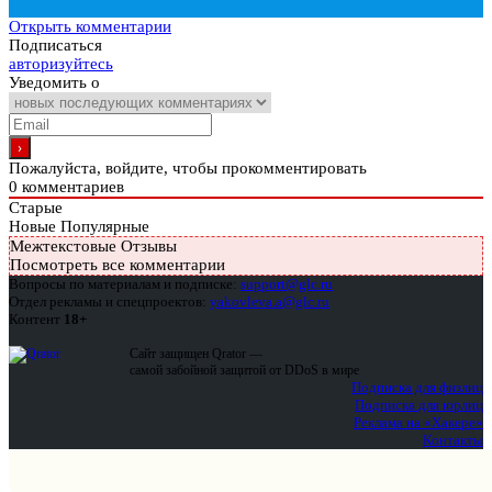
Открыть комментарии
Подписаться
авторизуйтесь
Уведомить о
Пожалуйста, войдите, чтобы прокомментировать
0
комментариев
Старые
Новые
Популярные
Межтекстовые Отзывы
Посмотреть все комментарии
Вопросы по материалам и подписке:
support@glc.ru
Отдел рекламы и спецпроектов:
yakovleva.a@glc.ru
Контент
18+
Сайт защищен Qrator —
самой забойной защитой от DDoS в мире
Подписка для физлиц
Подписка для юрлиц
Реклама на «Хакере»
Контакты