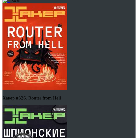
-50%
Хакер #326. Router from Hell