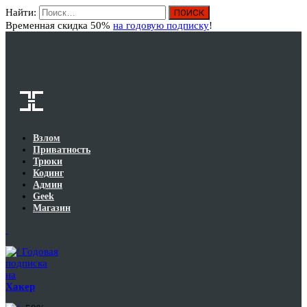
Найти:
Вход
Временная скидка 50%
на годовую подписку
!
Взлом
Приватность
Трюки
Кодинг
Админ
Geek
Магазин
Годовая
подписка
на
Хакер