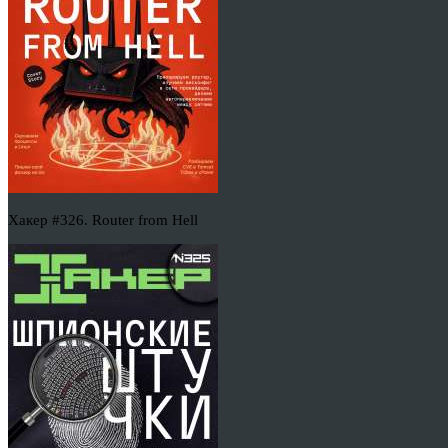
Хакер #326. Router from Hell