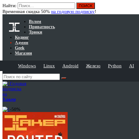
Найти:
Временная скидка 50%
на годовую подписку
!
Взлом
Приватность
Трюки
Кодинг
Админ
Geek
Магазин
Windows
Linux
Android
Железо
Python
AI
Годовая
подписка
на
Хакер
-50%