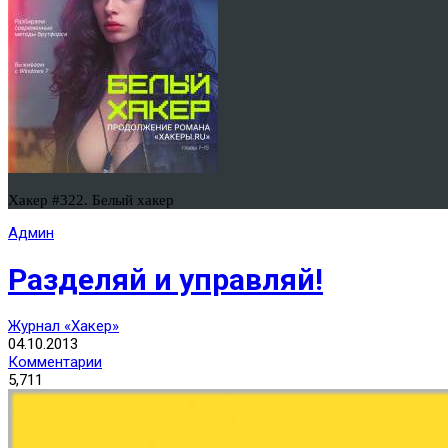
Хакер #322. Белый хакер
Админ
Разделяй и управляй!
Журнал «Хакер»
04.10.2013
Комментарии
5,711