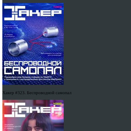
Хакер #323. Беспроводной самопал