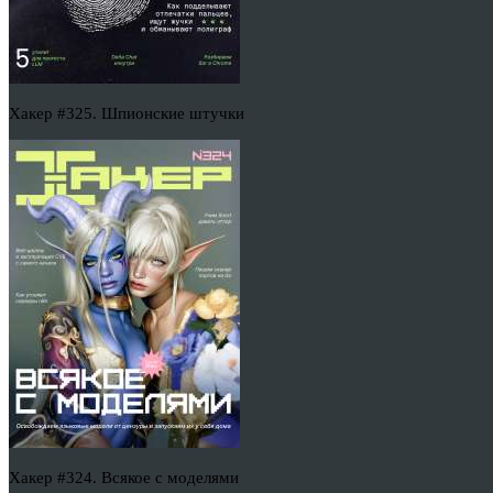
Хакер #325. Шпионские штучки
Хакер #324. Всякое с моделями