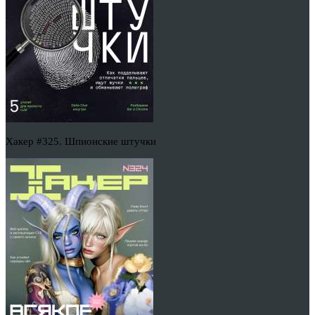
Хакер #325. Шпионские штучки