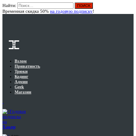
Найти:
Вход
Временная скидка 50%
на годовую подписку
!
Взлом
Приватность
Трюки
Кодинг
Админ
Geek
Магазин
Годовая
подписка
на
Хакер