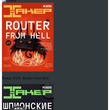
-50%
Хакер #326. Router from Hell