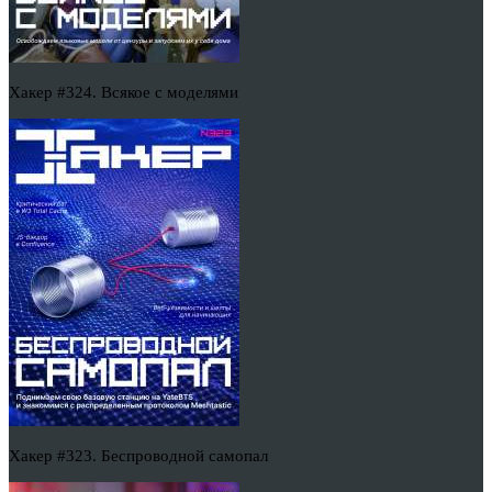
Хакер #324. Всякое с моделями
Хакер #323. Беспроводной самопал