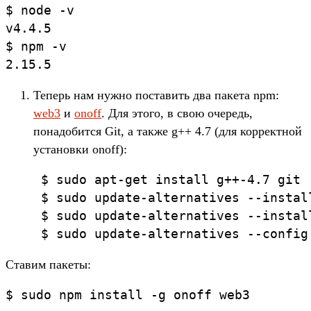
$ node -v

v4.4.5

$ npm -v

2.15.5
Теперь нам нужно поставить два пакета npm:
web3
и
onoff
. Для этого, в свою очередь,
понадобится Git, а также g++ 4.7 (для корректной
установки onoff):
 $ sudo apt-get install g++-4.7 git

 $ sudo update-alternatives --instal
 $ sudo update-alternatives --instal
 $ sudo update-alternatives --config
Ставим пакеты:
$ sudo npm install -g onoff web3