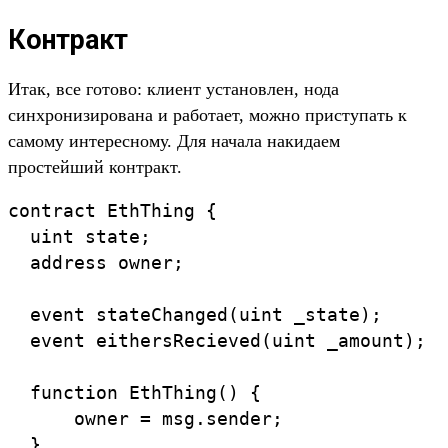
Контракт
Итак, все готово: клиент установлен, нода
синхронизирована и работает, можно приступать к
самому интересному. Для начала накидаем
простейший контракт.
contract EthThing {

  uint state;

  address owner;

  event stateChanged(uint _state);

  event eithersRecieved(uint _amount);

  function EthThing() {

      owner = msg.sender;

  }
