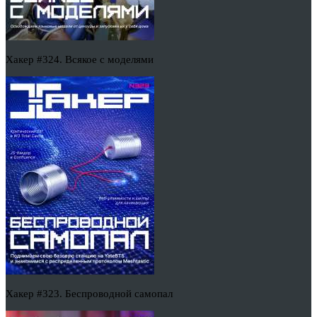
Хакер #324. Всякое с моделями
Хакер #323. Беспроводной самопал