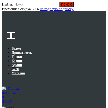
Найти:
Вход
Временная скидка 50%
на годовую подписку
!
Взлом
Приватность
Трюки
Кодинг
Админ
Geek
Магазин
Годовая
подписка
на
Хакер