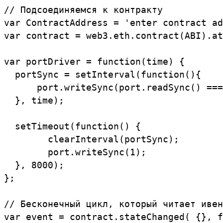
// Подсоединяемся к контракту

var ContractAddress = 'enter contract ad
var contract = web3.eth.contract(ABI).at
var portDriver = function(time) {

  portSync = setInterval(function(){

      port.writeSync(port.readSync() ===
  }, time);

  setTimeout(function() {

        clearInterval(portSync);

        port.writeSync(1);

  }, 8000);

};

// Бесконечный цикл, который читает ивен
var event = contract.stateChanged( {}, f