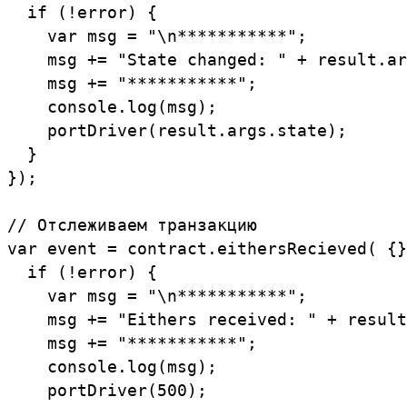
  if (!error) {

    var msg = "\n***********";

    msg += "State changed: " + result.ar
    msg += "***********";

    console.log(msg);

    portDriver(result.args.state);

  }

});

// Отслеживаем транзакцию

var event = contract.eithersRecieved( {}
  if (!error) {

    var msg = "\n***********";

    msg += "Eithers received: " + result
    msg += "***********";

    console.log(msg);

    portDriver(500);
