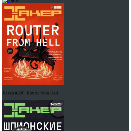
-50%
Хакер #326. Router from Hell