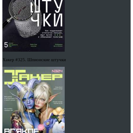
Хакер #325. Шпионские штучки