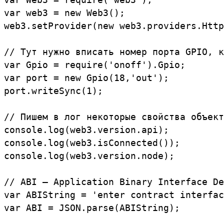
var web3 = new Web3();

web3.setProvider(new web3.providers.Http
// Тут нужно вписать номер порта GPIO, к
var Gpio = require('onoff').Gpio;

var port = new Gpio(18,'out');

port.writeSync(1);

// Пишем в лог некоторые свойства объект
console.log(web3.version.api);

console.log(web3.isConnected());

console.log(web3.version.node);

// ABI — Application Binary Interface De
var ABIString = 'enter contract interfac
var ABI = JSON.parse(ABIString);
