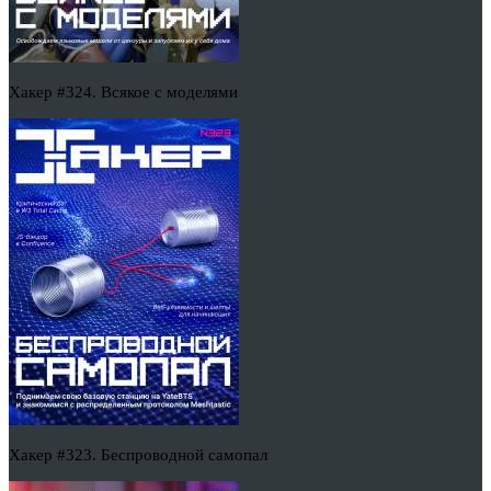
Хакер #324. Всякое с моделями
Хакер #323. Беспроводной самопал