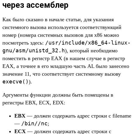
через ассемблер
Как было сказано в начале статьи, для указания
системного вызова используется соответствующий
номер (номера системных вызовов для x86 можно
/usr/include/x86_64-linux-
посмотреть здесь:
gnu/asm/unistd_32.h
), который необходимо
поместить в регистр EAX (в нашем случае в регистр
EAX, а точнее в его младшую часть AL было занесено
значение 11, что соответствует системному вызову
execve()
).
Аргументы функции должны быть помещены в
регистры EBX, ECX, EDX:
EBX
— должен содержать адрес строки с filename
/bin//nc
—
;
ECX
— должен содержать адрес строки с