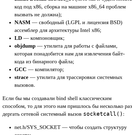
код под x86, сборка на машине x86_64 проблем
вызвать не должна);
NASM
— свободный (LGPL и лицензия BSD)
ассемблер для архитектуры Intel x86;
LD
— компоновщик;
objdump
— утилита для работы с файлами,
которая понадобится нам для извлечения байт-
кода из бинарного файла;
GCC
— компилятор;
strace
— утилита для трассировки системных
вызовов.
Если бы мы создавали bind shell классическим
способом, то для этого нам пришлось бы несколько раз
socketcall()
дергать сетевой системный вызов
:
net.h/SYS_SOCKET — чтобы создать структуру
сокета;