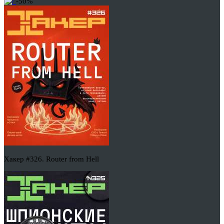
-50%
Хакер #326. Router from Hell