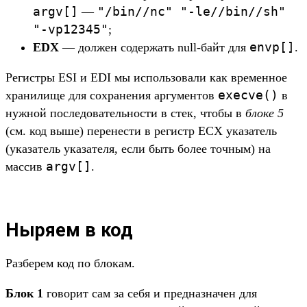
argv[]
"/bin//nc" "-le//bin//sh"
—
"-vp12345"
;
envp[]
EDX
— должен содержать null-байт для
.
Регистры ESI и EDI мы использовали как временное
execve()
хранилище для сохранения аргументов
в
нужной последовательности в стек, чтобы в
блоке 5
(см. код выше) перенести в регистр ECX указатель
(указатель указателя, если быть более точным) на
argv[]
массив
.
Ныряем в код
Разберем код по блокам.
Блок 1
говорит сам за себя и предназначен для