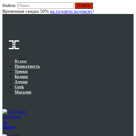
Найти:
Вход
Временная скидка 50%
на годовую подписку
!
Взлом
Приватность
Трюки
Кодинг
Админ
Geek
Магазин
Годовая
подписка
на
Хакер