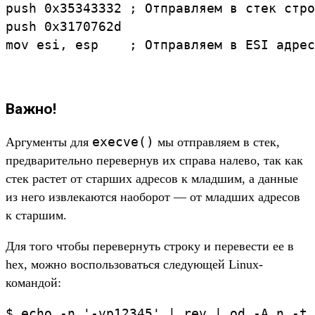
push 0x35343332 ; Отправляем в стек стро
push 0x3170762d

Важно!
execve()
Аргументы для
мы отправляем в стек,
предварительно перевернув их справа налево, так как
стек растет от старших адресов к младшим, а данные
из него извлекаются наоборот — от младших адресов
к старшим.
Для того чтобы перевернуть строку и перевести ее в
hex, можно воспользоваться следующей Linux-
командой:
$ echo -n '-vp12345' | rev | od -A n -t 