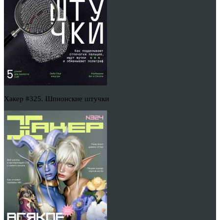
Хакер #325. Шпионские штучки