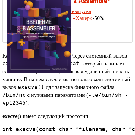
Введение в Assembler
Содержание выпуска
Подписка на «Хакер»
-50%
Как видишь, никакой магии. Через системный вызов
execve()
netcat
запускается
, который начинает
слушать на порте 12345, открывая удаленный шелл на
машине. В нашем случае мы использовали системный
execve()
вызов
для запуска бинарного файла
/bin/nc
-le/bin/sh -
с нужными параметрами (
vp12345
).
execve()
имеет следующий прототип: