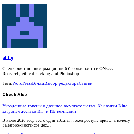
aLLy
Специалист по информационной безопасности в ONsec.
Research, ethical hacking and Photoshop.
Теги:
WordPress
Взлом
Выбор редактора
Статьи
Check Also
Украденные токены и двойное вымогательство. Как взлом Klue
затронул десятки ИТ- и ИБ-компаний
В июне 2026 года всего один забытый токен доступа привел к взлому
Salesforce-инстансов дес…