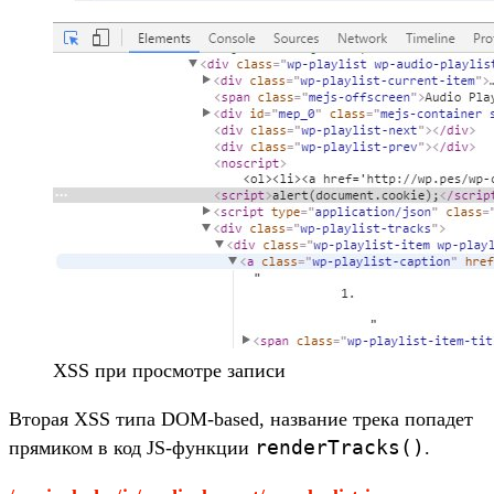
XSS при просмотре записи
Вторая XSS типа DOM-based, название трека попадет
renderTracks()
прямиком в код JS-функции
.