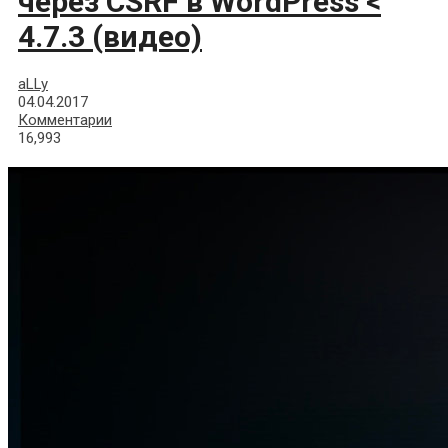
через CSRF в WordPress <
4.7.3 (видео)
aLLy
04.04.2017
Комментарии
16,993