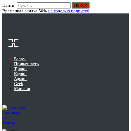
Найти:
Вход
Временная скидка 50%
на годовую подписку
!
Взлом
Приватность
Трюки
Кодинг
Админ
Geek
Магазин
Годовая
подписка
на
Хакер