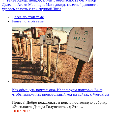
← Ранее
Хакер, вендор, клиент: безопасность без купюр
Далее →
Атаки Moonlight Maze двадцатилетней давности
удалось связать с хак-группой Turla
Далее по этой теме
Ранее по этой теме
Как обмануть почтальона. Используем почтовик Exim,
чтобы выполнить произвольный код на сайтах с WordPress
Привет! Добро пожаловать в новую постоянную рубрику
«Эксплоиты Давида Голунского». :) Это …
10.07.2017