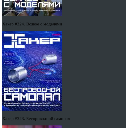
Хакер #324. Всякое с моделями
Хакер #323. Беспроводной самопал