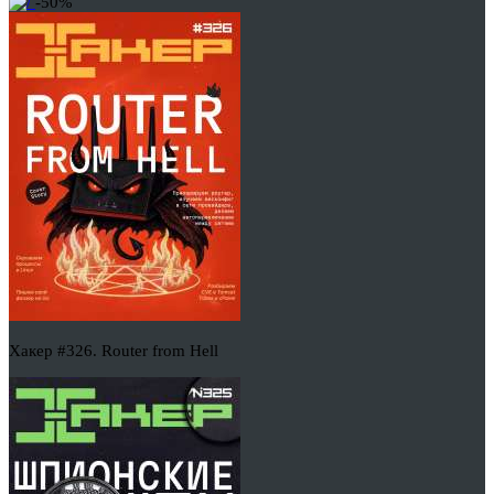
-50%
Хакер #326. Router from Hell