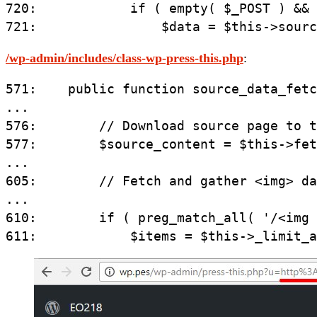
720:            if ( empty( $_POST ) && 
721:                $data = $this->sourc
/wp-admin/includes/class-wp-press-this.php
:
571:    public function source_data_fetc
...

576:        // Download source page to t
577:        $source_content = $this->fet
...

605:        // Fetch and gather <img> da
...

610:        if ( preg_match_all( '/<img 
611:            $items = $this->_limit_a