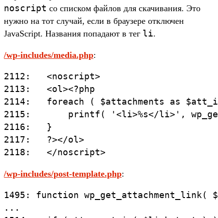
noscript
со списком файлов для скачивания. Это
нужно на тот случай, если в браузере отключен
li
JavaScript. Названия попадают в тег
.
/wp-includes/media.php
:
2112:   <noscript>

2113:   <ol><?php

2114:   foreach ( $attachments as $att_i
2115:       printf( '<li>%s</li>', wp_ge
2116:   }

2117:   ?></ol>

2118:   </noscript>
/wp-includes/post-template.php
:
1495: function wp_get_attachment_link( $
...
