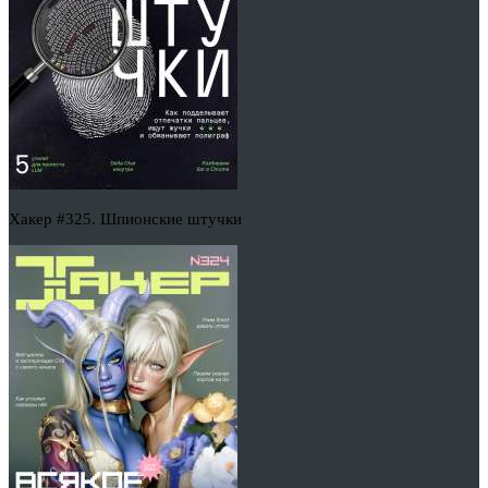
Хакер #325. Шпионские штучки