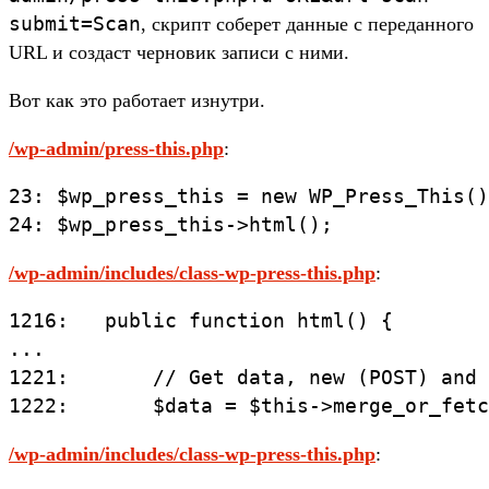
submit=Scan
, скрипт соберет данные с переданного
URL и создаст черновик записи с ними.
Вот как это работает изнутри.
/wp-admin/press-this.php
:
23: $wp_press_this = new WP_Press_This()
24: $wp_press_this->html();
/wp-admin/includes/class-wp-press-this.php
:
1216:   public function html() {

...

1221:       // Get data, new (POST) and 
1222:       $data = $this->merge_or_fetc
/wp-admin/includes/class-wp-press-this.php
: