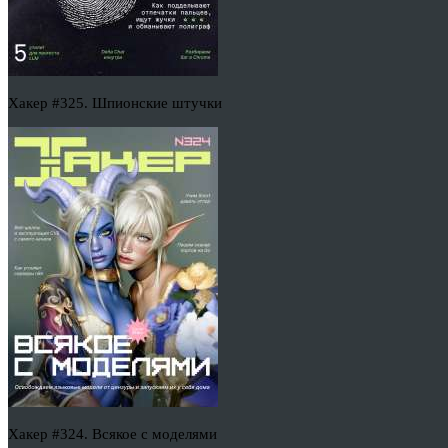
Хакер #325. Шпионские штучки
Хакер #324. Всякое с моделями