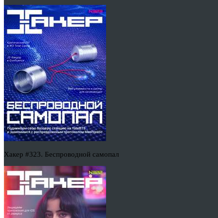
Хакер #323. Беспроводной самопал