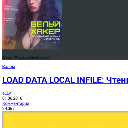
Хакер #322. Белый хакер
Взлом
LOAD DATA LOCAL INFILE: Чте
aLLy
01.06.2016
Комментарии
24,067