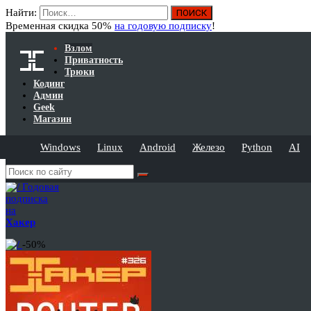
Найти:
Временная скидка 50%
на годовую подписку
!
Взлом
Приватность
Трюки
Кодинг
Админ
Geek
Магазин
Windows
Linux
Android
Железо
Python
AI
Годовая
подписка
на
Хакер
-50%