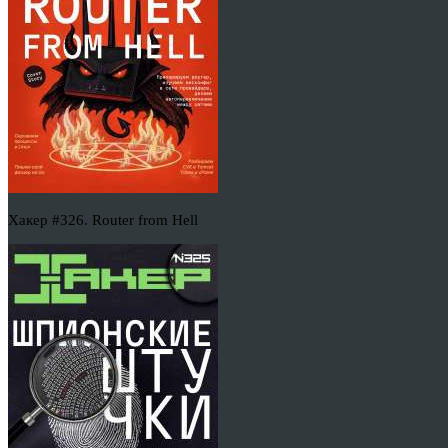
Хакер #326. Router from Hell