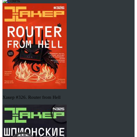
-50%
Хакер #326. Router from Hell