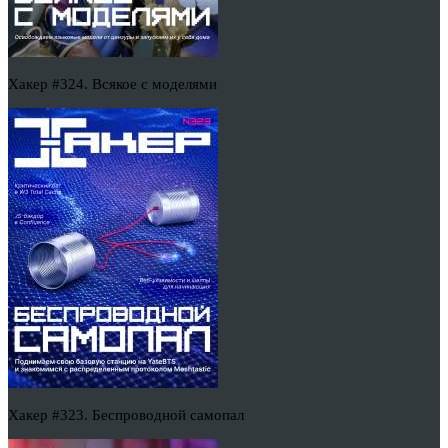
Хакер #324. Всякое с моделями
Хакер #323. Беспроводной самопал