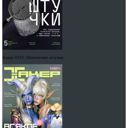
Хакер #325. Шпионские штучки