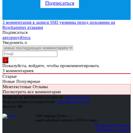
Подписаться
3 комментария
к записи SSD уязвимы перед похожими на
Rowhammer атаками
Подписаться
авторизуйтесь
Уведомить о
Пожалуйста, войдите, чтобы прокомментировать
3
комментариев
Старые
Новые
Популярные
Межтекстовые Отзывы
Посмотреть все комментарии
Вопросы по материалам и подписке:
support@glc.ru
Отдел рекламы и спецпроектов:
yakovleva.a@glc.ru
Контент
18+
Сайт защищен Qrator —
самой забойной защитой от DDoS в мире
Подписка для физлиц
Подписка для юрлиц