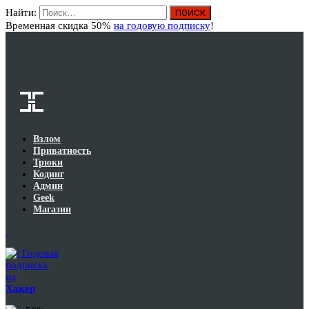
Найти:
Вход
Временная скидка 50%
на годовую подписку
!
Взлом
Приватность
Трюки
Кодинг
Админ
Geek
Магазин
Годовая
подписка
на
Хакер