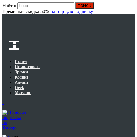
Найти:
Вход
Временная скидка 50%
на годовую подписку
!
Взлом
Приватность
Трюки
Кодинг
Админ
Geek
Магазин
Годовая
подписка
на
Хакер