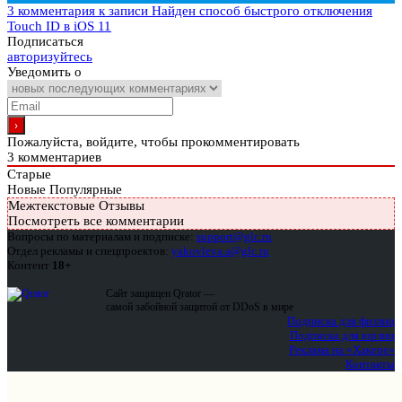
3 комментария
к записи Найден способ быстрого отключения
Touch ID в iOS 11
Подписаться
авторизуйтесь
Уведомить о
Пожалуйста, войдите, чтобы прокомментировать
3
комментариев
Старые
Новые
Популярные
Межтекстовые Отзывы
Посмотреть все комментарии
Вопросы по материалам и подписке:
support@glc.ru
Отдел рекламы и спецпроектов:
yakovleva.a@glc.ru
Контент
18+
Сайт защищен Qrator —
самой забойной защитой от DDoS в мире
Подписка для физлиц
Подписка для юрлиц
Реклама на «Хакере»
Контакты