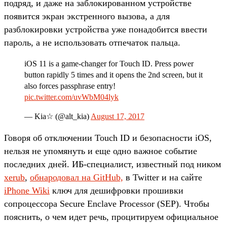
подряд, и даже на заблокированном устройстве
появится экран экстренного вызова, а для
разблокировки устройства уже понадобится ввести
пароль, а не использовать отпечаток пальца.
iOS 11 is a game-changer for Touch ID. Press power
button rapidly 5 times and it opens the 2nd screen, but it
also forces passphrase entry!
pic.twitter.com/uvWbM04lyk
— Kia‏☆ (@alt_kia)
August 17, 2017
Говоря об отключении Touch ID и безопасности iOS,
нельзя не упомянуть и еще одно важное событие
последних дней. ИБ-специалист, известный под ником
xerub
,
обнародовал на GitHub,
в Twitter и на сайте
iPhone Wiki
ключ для дешифровки прошивки
сопроцессора Secure Enclave Processor (SEP). Чтобы
пояснить, о чем идет речь, процитируем официальное