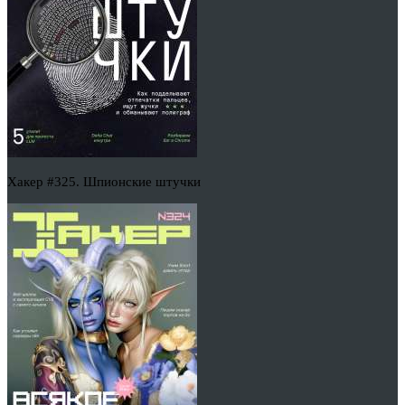
Хакер #325. Шпионские штучки