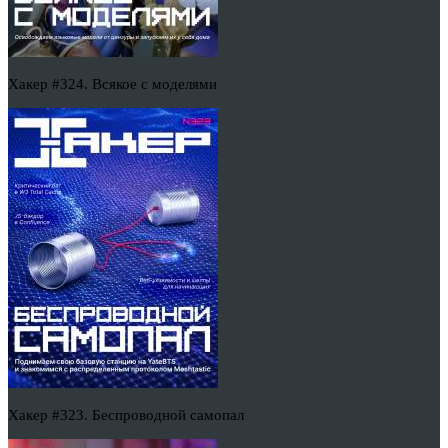
Хакер #324. Всякое с моделями
Хакер #323. Беспроводной самопал