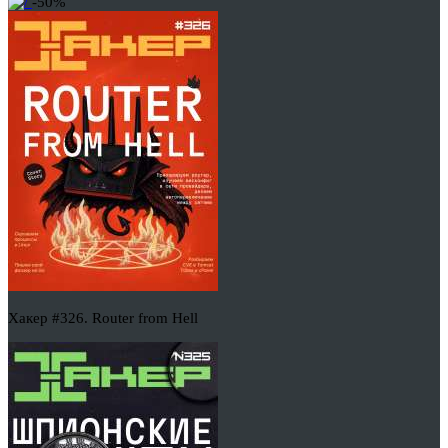
-50%
Хакер #326. Router from Hell