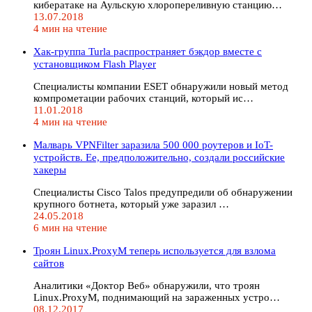
кибератаке на Аульскую хлоропереливную станцию…
13.07.2018
4 мин на чтение
Хак-группа Turla распространяет бэкдор вместе с
установщиком Flash Player
Специалисты компании ESET обнаружили новый метод
компрометации рабочих станций, который ис…
11.01.2018
4 мин на чтение
Малварь VPNFilter заразила 500 000 роутеров и IoT-
устройств. Ее, предположительно, создали российские
хакеры
Специалисты Cisco Talos предупредили об обнаружении
крупного ботнета, который уже заразил …
24.05.2018
6 мин на чтение
Троян Linux.ProxyM теперь используется для взлома
сайтов
Аналитики «Доктор Веб» обнаружили, что троян
Linux.ProxyM, поднимающий на зараженных устро…
08.12.2017