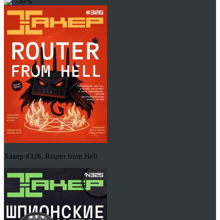
-50%
Хакер #326. Router from Hell