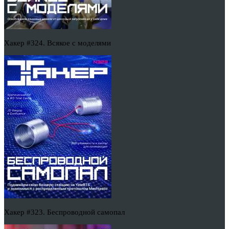
Хакер #324. Всякое с моделями
Хакер #323. Беспроводной самопал