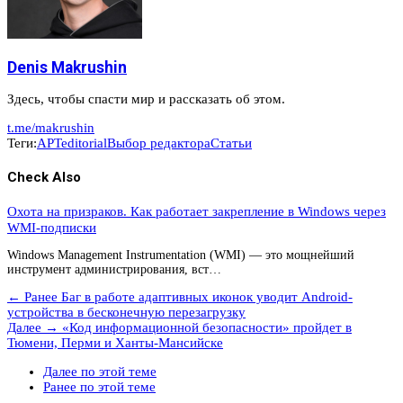
Denis Makrushin
Здесь, чтобы спасти мир и рассказать об этом.
t.me/makrushin
Теги:
APT
editorial
Выбор редактора
Статьи
Check Also
Охота на призраков. Как работает закрепление в Windows через
WMI-подписки
Windows Management Instrumentation (WMI) — это мощнейший
инструмент администрирования, вст…
← Ранее
Баг в работе адаптивных иконок уводит Android-
устройства в бесконечную перезагрузку
Далее →
«Код информационной безопасности» пройдет в
Тюмени, Перми и Ханты-Мансийске
Далее по этой теме
Ранее по этой теме