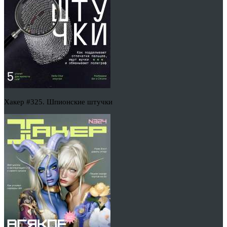
Хакер #325. Шпионские штучки