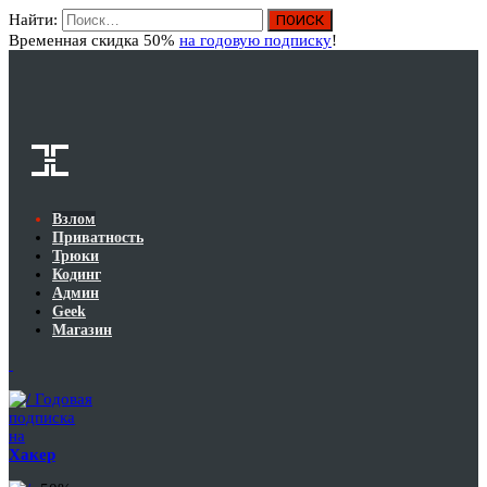
Найти:
Вход
Временная скидка 50%
на годовую подписку
!
Взлом
Приватность
Трюки
Кодинг
Админ
Geek
Магазин
Годовая
подписка
на
Хакер