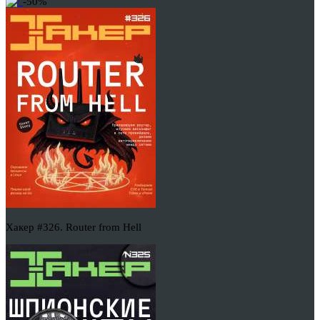
-50%
Хакер #326. Router from Hell