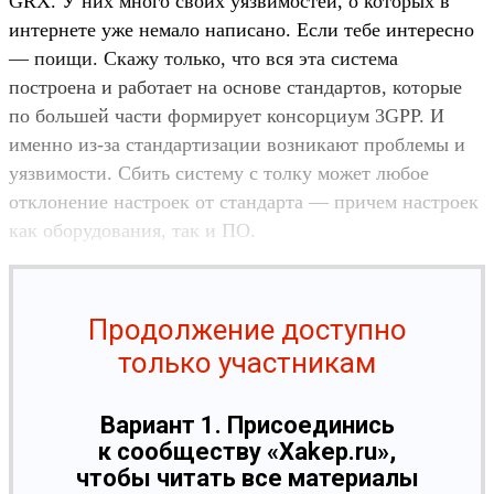
GRX. У них много своих уязвимостей, о которых в
интернете уже немало написано. Если тебе интересно
— поищи. Скажу только, что вся эта система
построена и работает на основе стандартов, которые
по большей части формирует консорциум 3GPP. И
именно из-за стандартизации возникают проблемы и
уязвимости. Сбить систему с толку может любое
отклонение настроек от стандарта — причем настроек
как оборудования, так и ПО.
Продолжение доступно
только участникам
Вариант 1. Присоединись
к сообществу «Xakep.ru»,
чтобы читать все материалы