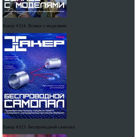
Хакер #324. Всякое с моделями
Хакер #323. Беспроводной самопал