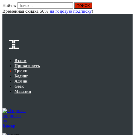
Найти:
Вход
Временная скидка 50%
на годовую подписку
!
Взлом
Приватность
Трюки
Кодинг
Админ
Geek
Магазин
Годовая
подписка
на
Хакер