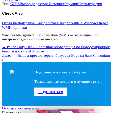
Теги:
GPRS
Выбор редактора
Интернет
Роуминг
Статьи
трафик
Check Also
Охота на призраков. Как работает закрепление в Windows через
WMI-подписки
Windows Management Instrumentation (WMI) — это мощнейший
инструмент администрирования, вст…
← Ранее
Party Hack – большая конференция по информационной
безопасности в ИТ-парке
Далее →
Вышла превью-версия браузера Edge на базе Chromium
Подпишись на наc в Telegram!
Только важные новости и лучшие статьи
Подписаться
Открыть комментарии
Подписаться