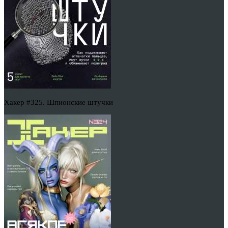
Хакер #325. Шпионские штучки