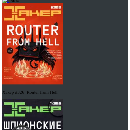
-50%
Хакер #326. Router from Hell