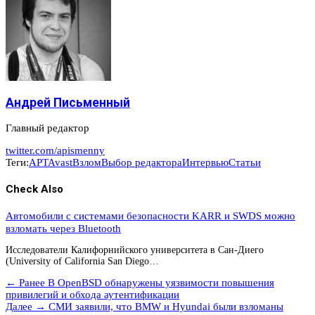
Андрей Письменный
Главный редактор
twitter.com/apismenny
Теги:
APT
Avast
Взлом
Выбор редактора
Интервью
Статьи
Check Also
Автомобили с системами безопасности KARR и SWDS можно
взломать через Bluetooth
Исследователи Калифорнийского университета в Сан-Диего
(University of California San Diego…
← Ранее
В OpenBSD обнаружены уязвимости повышения
привилегий и обхода аутентификации
Далее →
СМИ заявили, что BMW и Hyundai были взломаны