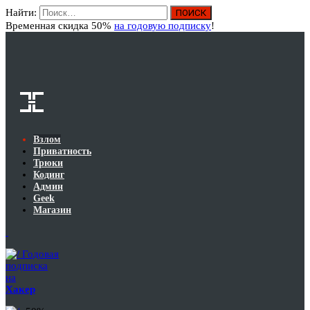
Найти:
Вход
Временная скидка 50%
на годовую подписку
!
Взлом
Приватность
Трюки
Кодинг
Админ
Geek
Магазин
Годовая
подписка
на
Хакер