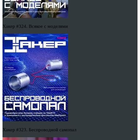
Хакер #324. Всякое с моделями
Хакер #323. Беспроводной самопал