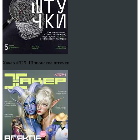
Хакер #325. Шпионские штучки