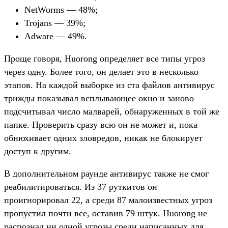
NetWorms — 48%;
Trojans — 39%;
Adware — 49%.
Проще говоря, Huorong определяет все типы угроз
через одну. Более того, он делает это в несколько
этапов. На каждой выборке из ста файлов антивирус
трижды показывал всплывающее окно и заново
подсчитывал число малварей, обнаруженных в той же
папке. Проверить сразу всю он не может и, пока
обнюхивает одних зловредов, никак не блокирует
доступ к другим.
В дополнительном раунде антивирус также не смог
реабилитироваться. Из 37 руткитов он
проигнорировал 22, а среди 87 малоизвестных угроз
пропустил почти все, оставив 79 штук. Huorong не
распознал ни одной угрозы среди написанных для