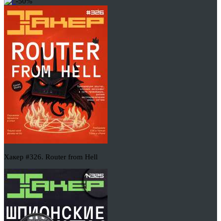
-50%
Хакер #326. Router from Hell