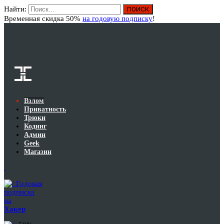
Найти:
Вход
Временная скидка 50%
на годовую подписку
!
Взлом
Приватность
Трюки
Кодинг
Админ
Geek
Магазин
Годовая
подписка
на
Хакер