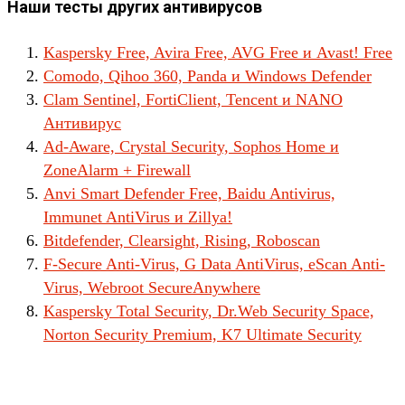
Наши тесты других антивирусов
Kaspersky Free, Avira Free, AVG Free и Avast! Free
Comodo, Qihoo 360, Panda и Windows Defender
Clam Sentinel, FortiClient, Tencent и NANO
Антивирус
Ad-Aware, Crystal Security, Sophos Home и
ZoneAlarm + Firewall
Anvi Smart Defender Free, Baidu Antivirus,
Immunet AntiVirus и Zillya!
Bitdefender, Clearsight, Rising, Roboscan
F-Secure Anti-Virus, G Data AntiVirus, eScan Anti-
Virus, Webroot SecureAnywhere
Kaspersky Total Security, Dr.Web Security Space,
Norton Security Premium, K7 Ultimate Security