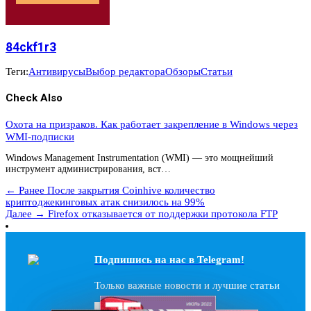
84ckf1r3
Теги:
Антивирусы
Выбор редактора
Обзоры
Статьи
Check Also
Охота на призраков. Как работает закрепление в Windows через
WMI-подписки
Windows Management Instrumentation (WMI) — это мощнейший
инструмент администрирования, вст…
← Ранее
После закрытия Coinhive количество
криптоджекинговых атак снизилось на 99%
Далее →
Firefox отказывается от поддержки протокола FTP
Подпишись на наc в Telegram!
Только важные новости и лучшие статьи