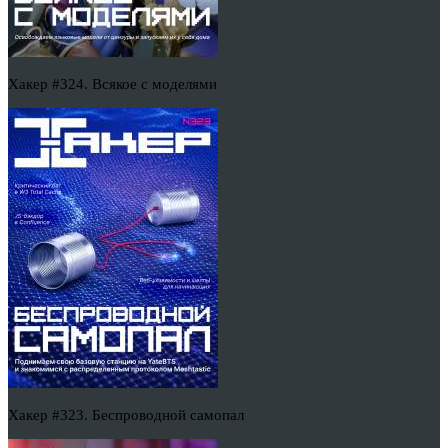
Хакер #324. Всякое с моделями
Хакер #323. Беспроводной самопал