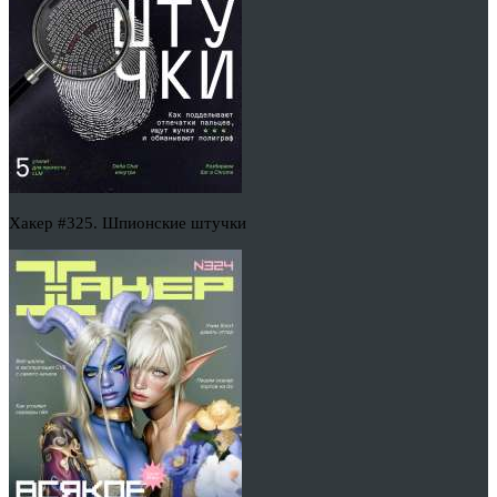
Хакер #325. Шпионские штучки