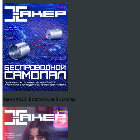
Хакер #323. Беспроводной самопал