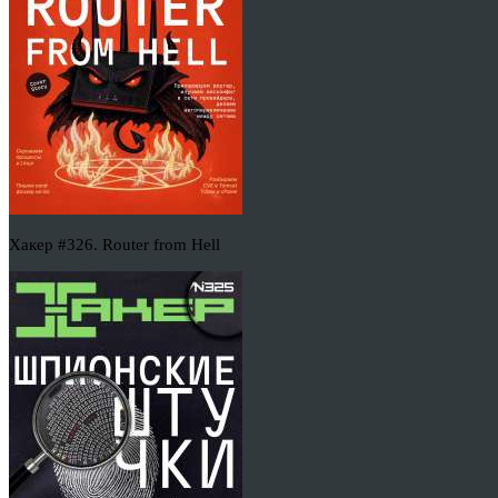
Хакер #326. Router from Hell