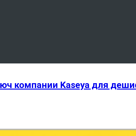
люч компании Kaseya для деши