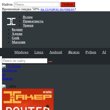
Найти:
Временная скидка 50%
на годовую подписку
!
Взлом
Приватность
Трюки
Кодинг
Админ
Geek
Магазин
Windows
Linux
Android
Железо
Python
AI
Годовая
подписка
на
Хакер
-50%