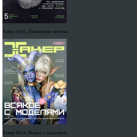
Хакер #325. Шпионские штучки
Хакер #324. Всякое с моделями