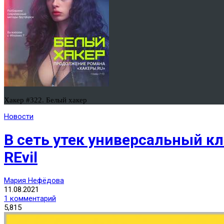
Хакер #322. Белый хакер
Новости
В сеть утек универсальный к
REvil
Мария Нефёдова
11.08.2021
1 комментарий
5,815