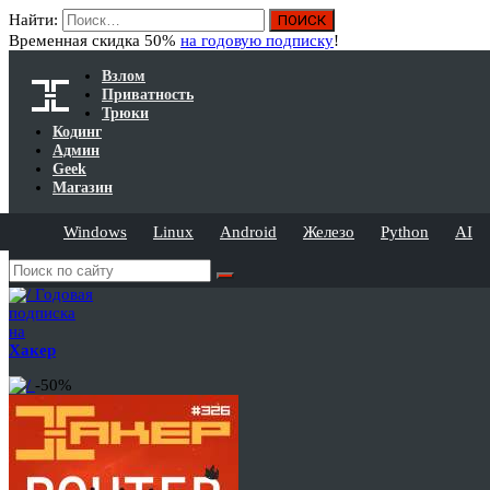
Найти:
Временная скидка 50%
на годовую подписку
!
Взлом
Приватность
Трюки
Кодинг
Админ
Geek
Магазин
Windows
Linux
Android
Железо
Python
AI
Годовая
подписка
на
Хакер
-50%