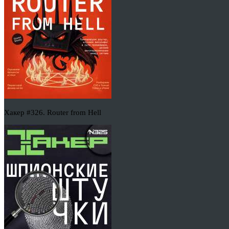
Хакер #326. Router from Hell