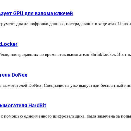
зует GPU для взлома ключей
трумент для дешифровки данных, пострадавших в ходе атак Linux
kLocker
лов, пострадавших во время атак вымогателя ShrinkLocker. Этот 
теля DoNex
ва вымогателей DoNex. Специалисты уже выпустили бесплатный и
ымогателя HardBit
ада с помощью одноименного шифровальщика, была замечена за поп