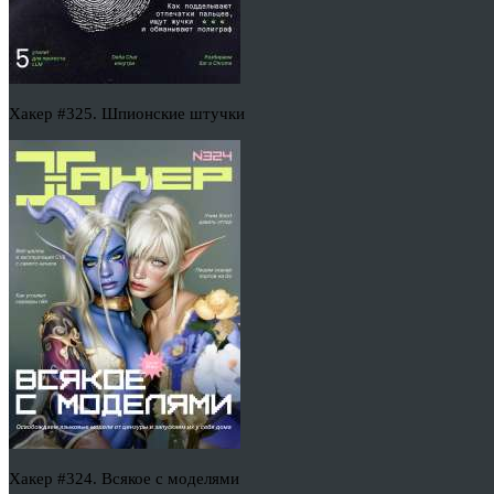
Хакер #325. Шпионские штучки
Хакер #324. Всякое с моделями