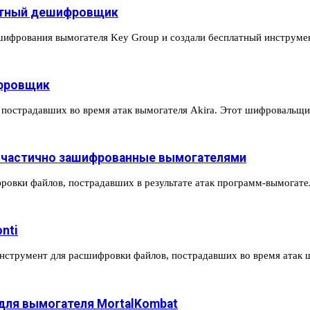
латный дешифровщик
 шифрования вымогателя Key Group и создали бесплатный инструм
ифровщик
 пострадавших во время атак вымогателя Akira. Этот шифровальщ
 частично зашифрованные вымогателями
фровки файлов, пострадавших в результате атак программ-вымогат
nti
инструмент для расшифровки файлов, пострадавших во время ата
для вымогателя MortalKombat