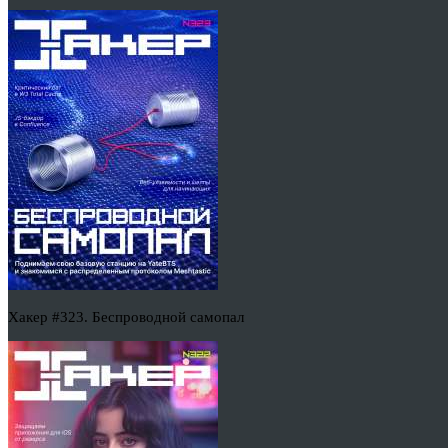
Хакер #323. Беспроводной самопал