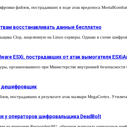
ифровки файлов, пострадавших в ходе атак вредоноса MortalKomba
ртвам восстанавливать данные бесплатно
льщика Clop, нацеленную на Linux-серверы. Однако в схеме шифр
ware ESXi, пострадавших от атак вымогателя ESXiA
туры, организованного при Министерстве внутренней безопаснос
й дешифровщик
йлов, пострадавших в результате атак малвари MegaCortex. Утили
я у операторов шифровальщика DeadBolt
тами из компании RespondersNU, обманом вынудила операторов ш