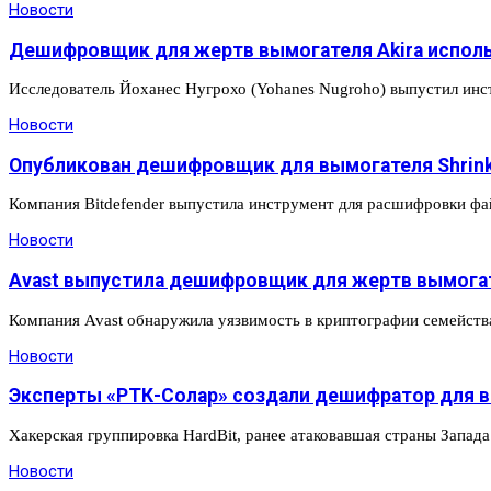
Новости
Дешифровщик для жертв вымогателя Akira исполь
Исследователь Йоханес Нугрохо (Yohanes Nugroho) выпустил инс
Новости
Опубликован дешифровщик для вымогателя Shrin
Компания Bitdefender выпустила инструмент для расшифровки фай
Новости
Avast выпустила дешифровщик для жертв вымога
Компания Avast обнаружила уязвимость в криптографии семейст
Новости
Эксперты «РТК-Солар» создали дешифратор для в
Хакерская группировка HardBit, ранее атаковавшая страны Зап
Новости