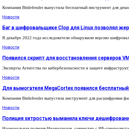
Компания Bitdefender выпустила бесплатный инструмент для деш
Новости
Баг в шифровальщике Clop для Linux позволял же
В декабре 2022 года исследователи обнаружили версию шифрова
Новости
Появился скрипт для восстановления серверов VM
Эксперты Агентства по кибербезопасности и защите инфраструк
Новости
Для вымогателя MegaCortex появился бесплатны
Компания Bitdefender выпустила инструмент для расшифровки фа
Новости
Полиция хитростью выманила ключи дешифровани
Национальная полиция Нидерландов, совместно с ИБ-специалис