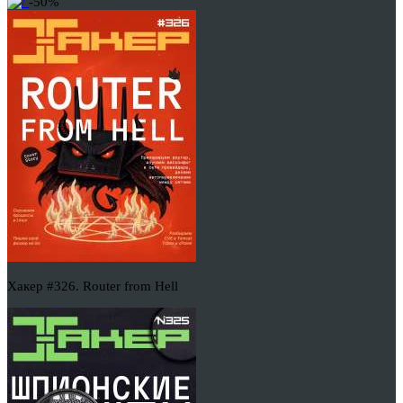
-50%
Хакер #326. Router from Hell