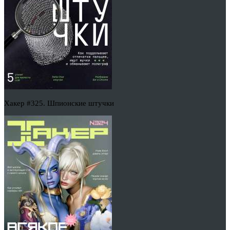
Хакер #325. Шпионские штучки