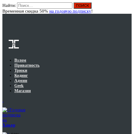
Найти:
Вход
Временная скидка 50%
на годовую подписку
!
Взлом
Приватность
Трюки
Кодинг
Админ
Geek
Магазин
Годовая
подписка
на
Хакер