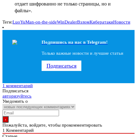
отдает шифрованно не только страницы, но и
файлы».
Теги:
LuoYu
Man-on-the-side
WinDealer
Взлом
Кибератаки
Новости
Подпишись на наc в Telegram!
Только важные новости и лучшие статьи
Подписаться
1 комментарий
Подписаться
авторизуйтесь
Уведомить о
Пожалуйста, войдите, чтобы прокомментировать
1
Комментарий
Старые