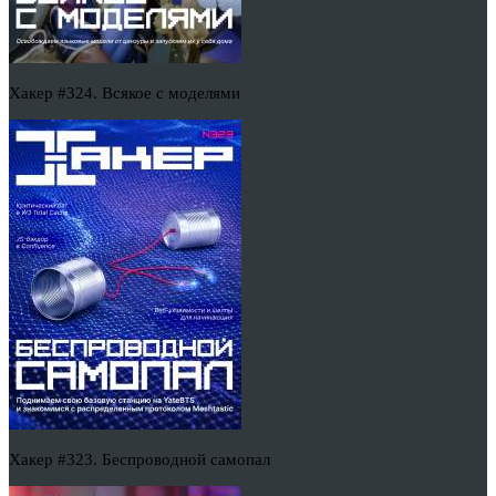
Хакер #324. Всякое с моделями
Хакер #323. Беспроводной самопал