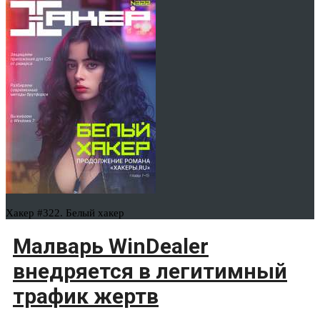
Хакер #322. Белый хакер
Малварь WinDealer
внедряется в легитимный
трафик жертв