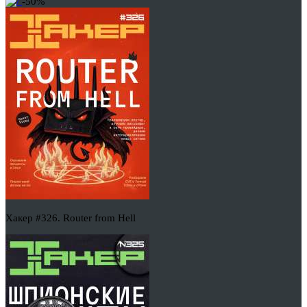
-50%
Хакер #326. Router from Hell