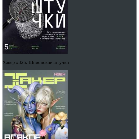
Хакер #325. Шпионские штучки