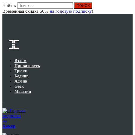
Найти:
Вход
Временная скидка 50%
на годовую подписку
!
Взлом
Приватность
Трюки
Кодинг
Админ
Geek
Магазин
Годовая
подписка
на
Хакер