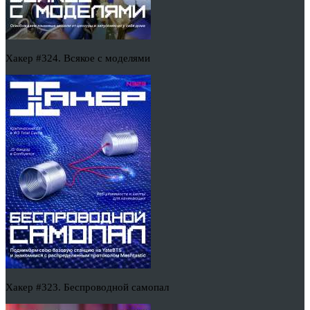
Хакер #324. Всякое с моделями
Хакер #323. Беспроводной самопал