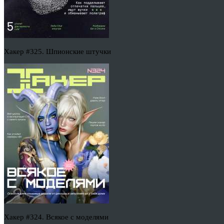
Хакер #325. Шпионские штучки
Хакер #324. Всякое с моделями