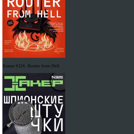
Хакер #326. Router from Hell