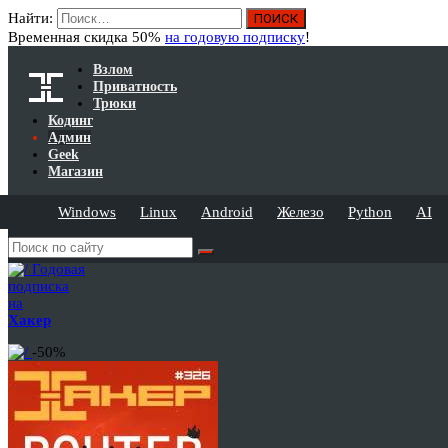
Найти:
Временная скидка 50%
на годовую подписку
!
Взлом
Приватность
Трюки
Кодинг
Админ
Geek
Магазин
Windows
Linux
Android
Железо
Python
AI
Годовая
подписка
на
Хакер
-50%