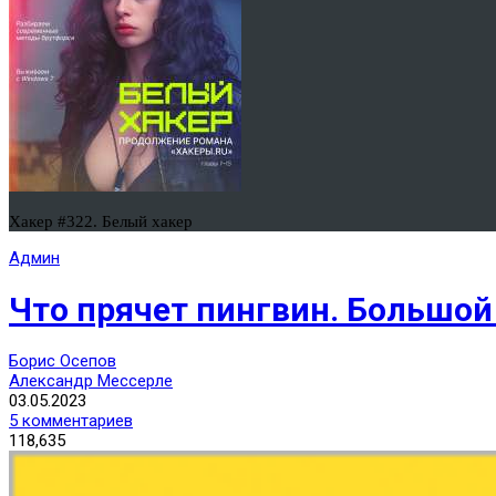
Хакер #322. Белый хакер
Админ
Что прячет пингвин. Большой 
Борис Осепов
Александр Мессерле
03.05.2023
5 комментариев
118,635