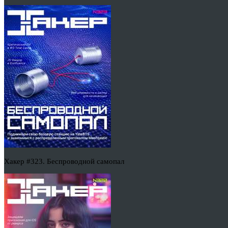
Хакер #323. Беспроводной самопал