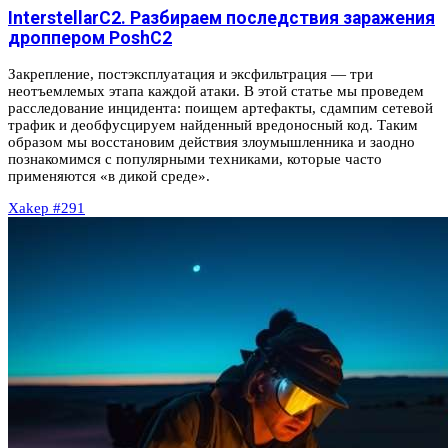
InterstellarC2. Разбираем последствия заражения
дроппером PoshC2
Закрепление, постэксплуатация и эксфильтрация — три
неотъемлемых этапа каждой атаки. В этой статье мы проведем
расследование инцидента: поищем артефакты, сдампим сетевой
трафик и деобфусцируем найденный вредоносный код. Таким
образом мы восстановим действия злоумышленника и заодно
познакомимся с популярными техниками, которые часто
применяются «в дикой среде».
Xakep #291