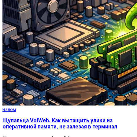
Взлом
Щупальца VolWeb. Как вытащить улики из
оперативной памяти, не залезая в терминал