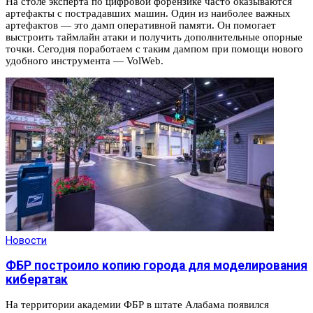
На столе эксперта по цифровой форензике часто оказываются
артефакты с пострадавших машин. Один из наиболее важных
артефактов — это дамп оперативной памяти. Он помогает
выстроить таймлайн атаки и получить дополнительные опорные
точки. Сегодня поработаем с таким дампом при помощи нового
удобного инструмента — VolWeb.
Новости
ФБР построило копию города для моделирования
кибератак
На территории академии ФБР в штате Алабама появился