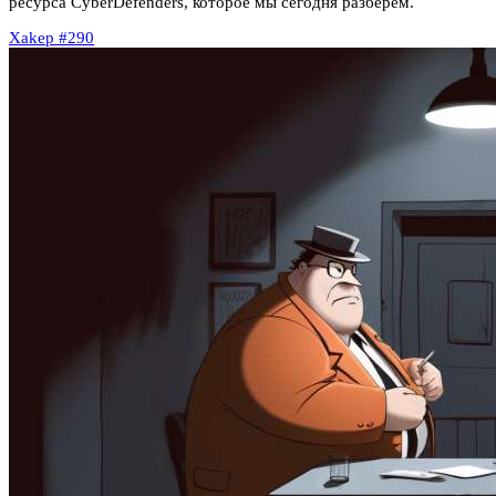
ресурса CyberDefenders, которое мы сегодня разберем.
Xakep #290