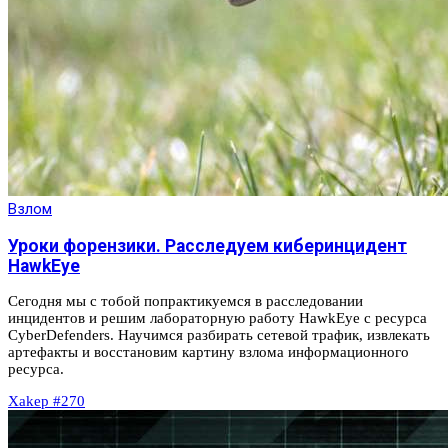
Взлом
Уроки форензики. Расследуем киберинцидент
HawkEye
Сегодня мы с тобой попрактикуемся в расследовании
инцидентов и решим лабораторную работу HawkEye с ресурса
CyberDefenders. Научимся разбирать сетевой трафик, извлекать
артефакты и восстановим картину взлома информационного
ресурса.
Xakep #270