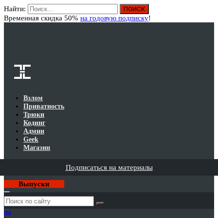
Найти:
Вход
Временная скидка 50%
на годовую подписку
!
Взлом
Приватность
Трюки
Кодинг
Админ
Geek
Магазин
Подписаться на материалы
Выпуски
Годовая
подписка
на