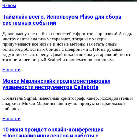
Взлом
Таймлайн всего. Используем Plaso для сбора
системных событий
Давненько у нас не было новостей с фронтов форензики! А ведь
инструменты анализа устаревают, тогда как хакеры
придумывают все новые и новые методы заметать следы,
оставляя доблестных бойцов с шевронами DFIR на рукавах
задумчиво чесать репу. Давай пока отложим устаревший, но от
того не менее острый Scalpel и оглянемся по сторонам.
Новости
Мокси Марлинспайк продемонстрировал
уязвимости инструментов Cellebrite
Создатель Signal, известный криптограф, хакер, исследователь и
анархист Мокси Марлинспайк изучил продукты израильской
киберк…
Новости
10 июня пройдет онлайн-конференция
«Постанализ инцидентов и работы с