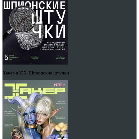
Хакер #325. Шпионские штучки