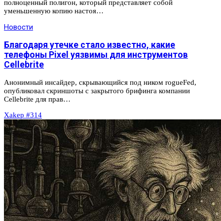
полноценный полигон, который представляет собой
уменьшенную копию настоя…
Новости
Благодаря утечке стало известно, какие
телефоны Pixel уязвимы для инструментов
Cellebrite
Анонимный инсайдер, скрывающийся под ником rogueFed,
опубликовал скриншоты с закрытого брифинга компании
Cellebrite для прав…
Xakep #314