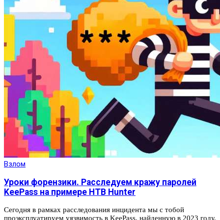
Взлом
Уроки форензики. Расследуем кражу паролей
KeePass на примере HTB Hunter
Сегодня в рамках расследования инцидента мы с тобой
проэксплуатируем уязвимость в KeePass, найденную в 2023 году,