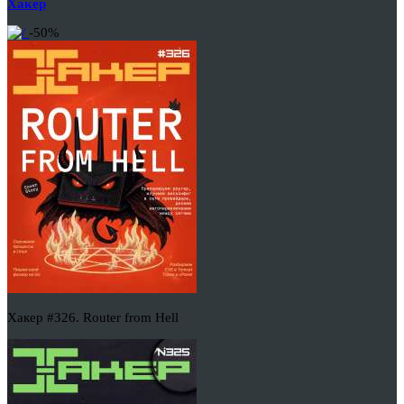
Хакер
-50%
Хакер #326. Router from Hell