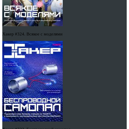
Хакер #324. Всякое с моделями