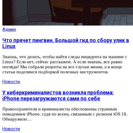
Админ
Что прячет пингвин. Большой гид по сбору улик в
Linux
Зна­ешь, что делать, чтобы найти следы инцидента на машине с
Linux? Если нет, сей­час рас­ска­жем. А если зна­ешь, все рав­но
пог­ляди! Мы соб­рали рецеп­ты на все слу­чаи жиз­ни, а в кон­це
статьи поделим­ся под­боркой полез­ных инс­тру­мен­тов.
Новости
У киберкриминалистов возникла проблема:
iPhone перезагружаются сами по себе
Правоохранители и криминалисты обеспокоены странным
поведением iPhone, судя по всему, связанным с релизом iOS 18.
Обнаружило…
Новости