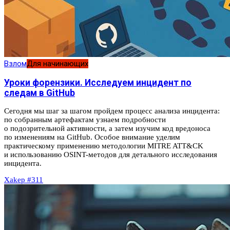
Взлом
Для начинающих
Уроки форензики. Исследуем инцидент по
следам в GitHub
Сегодня мы шаг за шагом пройдем процесс анализа инцидента:
по собранным артефактам узнаем подробности
о подозрительной активности, а затем изучим код вредоноса
по изменениям на GitHub. Особое внимание уделим
практическому применению методологии MITRE ATT&CK
и использованию OSINT-методов для детального исследования
инцидента.
Xakep #311