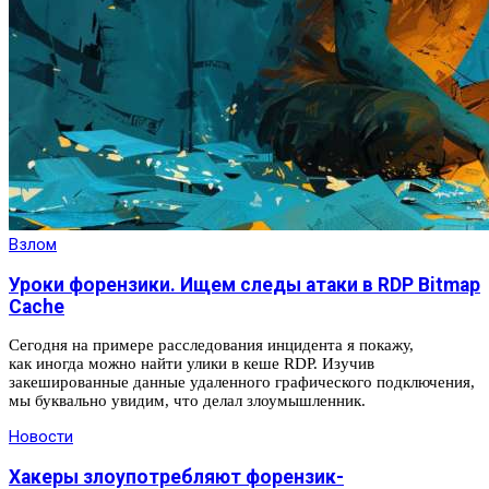
Взлом
Уроки форензики. Ищем следы атаки в RDP Bitmap
Cache
Сегодня на примере расследования инцидента я покажу,
как иногда можно найти улики в кеше RDP. Изучив
закешированные данные удаленного графического подключения,
мы буквально увидим, что делал злоумышленник.
Новости
Хакеры злоупотребляют форензик-