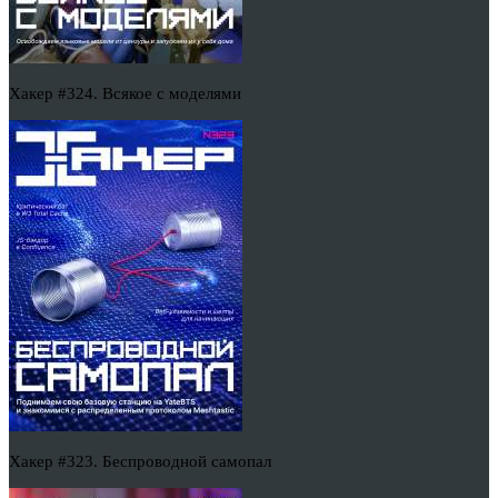
Хакер #324. Всякое с моделями
Хакер #323. Беспроводной самопал