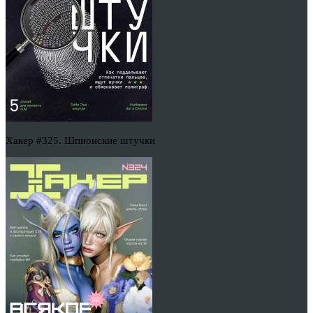
Хакер #325. Шпионские штучки