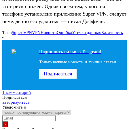
этот риск снижен. Однако всем тем, у кого на
телефоне установлено приложение Super VPN, следует
немедленно его удалить», — писал Доффман.
Теги:
Super VPN
VPN
Новости
Ошибка
Утечки данных
Халатность
Подпишись на наc в Telegram!
Только важные новости и лучшие статьи
Подписаться
1 комментарий
Подписаться
авторизуйтесь
Уведомить о