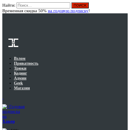
Найти:
Вход
Временная скидка 50%
на годовую подписку
!
Взлом
Приватность
Трюки
Кодинг
Админ
Geek
Магазин
Годовая
подписка
на
Хакер