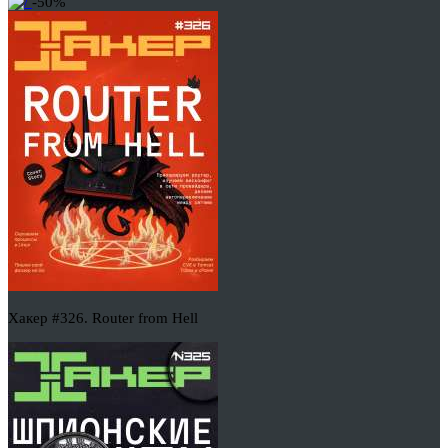
-50%
Хакер #326. Router from Hell