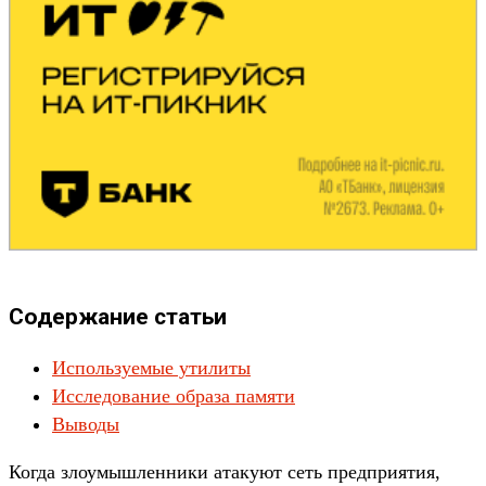
Содержание статьи
Используемые утилиты
Исследование образа памяти
Выводы
Ког­да зло­умыш­ленни­ки ата­куют сеть пред­при­ятия,