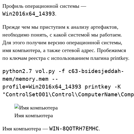
Про­филь опе­раци­онной сис­темы —
Win2016x64_14393
.
Преж­де чем мы прис­тупим к ана­лизу арте­фак­тов,
необ­ходимо понять, с какой сис­темой мы работа­ем.
Для это­го получим вер­сию опе­раци­онной сис­темы,
имя компь­юте­ра, а так­же сетевой адрес. Про­бежим­ся
по клю­чам реес­тра с исполь­зовани­ем пла­гина printkey.
python2.
7
vol.
py
-f
c63-
bsidesjeddah-
mem/
memory.
mem
--
profile
=
Win2016x64_
14393
printkey
-K
"ControlSet001
\
C
ontrol
\
C
omputerName
\
C
omp
Имя компь­юте­ра
WIN-8QOTRH7EMHC
Имя компь­юте­ра —
.