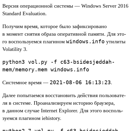
Вер­сия опе­раци­онной сис­темы — Windows Server 2016
Standard Evaluation.
По­лучим вре­мя, которое было зафик­сирова­но
в момент сня­тия обра­за опе­ратив­ной памяти. Для это­
windows.
info
го вос­поль­зуем­ся пла­гином
ути­литы
Volatility 3.
python3
vol.
py
-f
c63-
bsidesjeddah-
mem/
memory.
mem
windows.
info
2021-08-06
16:
13:
23
Сис­темное вре­мя —
.
Да­лее попыта­емся вос­ста­новить дей­ствия поль­зовате­
ля в сис­теме. Про­ана­лизи­руем исто­рию бра­узе­ра,
в дан­ном слу­чае Internet Explorer. Для это­го вос­поль­
зуем­ся пла­гином iehistory.
python2.
7
vol.
py
-f
c63-
bsidesjeddah-