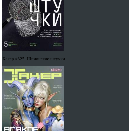
Хакер #325. Шпионские штучки