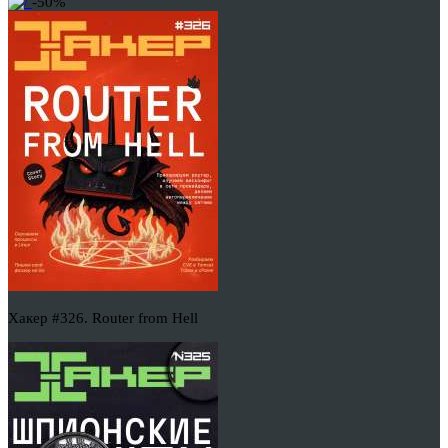
-50%
Хакер #326. Router from Hell