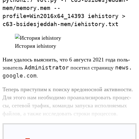
mem/
memory.
mem
--
profile
=
Win2016x64_
14393
iehistory
>
c63-
bsidesjeddah-
mem/
iehistory.
txt
Ис­тория iehistory
Нам уда­лось выяс­нить, что 6 августа 2021 года поль­
Administrator
news.
зователь
посетил стра­ницу
google.
com
.
Те­перь прис­тупим к поис­ку вре­донос­ной активнос­ти.
Для это­го нам необ­ходимо про­ана­лизи­ровать про­цес­
сы, сетевой тра­фик, коман­ды запус­ка исполня­емых
фай­лов, а так­же иссле­довать стро­ки про­цес­сов.