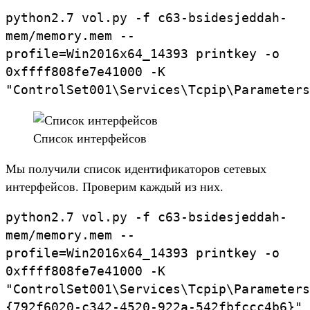
python2.
7
vol.
py
-f
c63-
bsidesjeddah-
mem/
memory.
mem
--
profile
=
Win2016x64_
14393
printkey
-o
0xffff808fe7e41000
-K
"ControlSet001
\
S
ervices
\
T
cpip
\
P
arameters
Спи­сок интерфей­сов
Мы получи­ли спи­сок иден­тифика­торов сетевых
интерфей­сов. Про­верим каж­дый из них.
python2.
7
vol.
py
-f
c63-
bsidesjeddah-
mem/
memory.
mem
--
profile
=
Win2016x64_
14393
printkey
-o
0xffff808fe7e41000
-K
"ControlSet001
\
S
ervices
\
T
cpip
\
P
arameters
{
792f6020-c342-4520-922a-542fbfccc4b6}
"