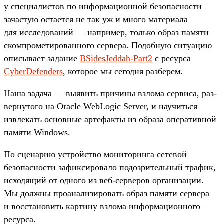
у спе­циалис­тов по информа­цион­ной безопас­ности
зачас­тую оста­ется не так уж и мно­го матери­ала
для иссле­дова­ний — нап­ример, толь­ко образ памяти
ском­про­мети­рован­ного сер­вера. Подоб­ную ситу­ацию
опи­сыва­ет задание
BSidesJeddah-Part2
с ресур­са
CyberDefenders
, которое мы сегод­ня раз­берем.
На­ша задача — выявить при­чины взло­ма сер­виса, раз­
верну­того на Oracle WebLogic Server, и научить­ся
извле­кать основные арте­фак­ты из обра­за опе­ратив­ной
памяти Windows.
По сце­нарию устрой­ство монито­рин­га сетевой
безопас­ности зафик­сирова­ло подоз­ритель­ный тра­фик,
исхо­дящий от одно­го из веб‑сер­веров орга­низа­ции.
Мы дол­жны про­ана­лизи­ровать образ памяти сер­вера
и вос­ста­новить кар­тину взло­ма информа­цион­ного
ресур­са.