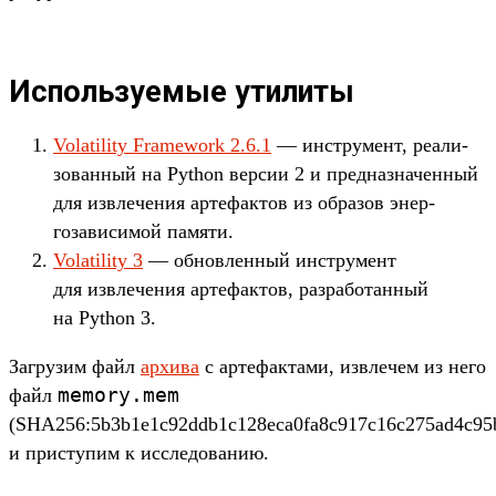
Используемые утилиты
Volatility Framework 2.6.1
— инс­тру­мент, реали­
зован­ный на Python вер­сии 2 и пред­назна­чен­ный
для извле­чения арте­фак­тов из обра­зов энер­
гозави­симой памяти.
Volatility 3
— обновлен­ный инс­тру­мент
для извле­чения арте­фак­тов, раз­работан­ный
на Python 3.
Заг­рузим файл
ар­хива
с арте­фак­тами, извле­чем из него
memory.
mem
файл
(SHA256:5b3b1e1c92ddb1c128eca0fa8c917c16c275ad4c95
и прис­тупим к иссле­дова­нию.