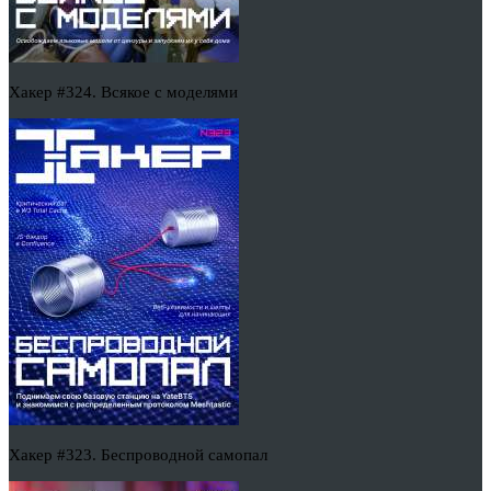
Хакер #324. Всякое с моделями
Хакер #323. Беспроводной самопал