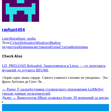
rayhunt454
t.me/threathunt_pedia
Теги:
CyberDefenders
Windows
Выбор
редактора
Криминалистика
райтапы
Статьи
форензика
Check Also
LD_PRELOAD Reloaded. Закрепляемся в Linux — от перехвата
функций до руткита BEURK
«Зорко одно лишь сердце. Самого главного глазами не увидишь». Эта
фраза Антуана де Сент-Эк…
← Ранее
У разработчиков сталкерского приложения LetMeSpy
украли данные пользователей
Далее →
Вымогатель 8Base атаковал более 30 компаний за месяц