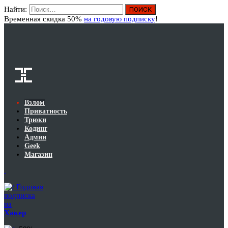
Найти:
Вход
Временная скидка 50%
на годовую подписку
!
Взлом
Приватность
Трюки
Кодинг
Админ
Geek
Магазин
Годовая
подписка
на
Хакер