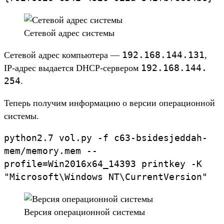
Се­тевой адрес сис­темы
192.
168.
144.
131
Се­тевой адрес компь­юте­ра —
,
192.
168.
144.
IP-адрес выда­ется DHCP-сер­вером
254
.
Те­перь получим информа­цию о вер­сии опе­раци­онной
сис­темы.
python2.
7
vol.
py
-f
c63-
bsidesjeddah-
mem/
memory.
mem
--
profile
=
Win2016x64_
14393
printkey
-K
"Microsoft
\
W
indows
NT
\
C
urrentVersion"
Вер­сия опе­раци­онной сис­темы