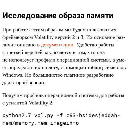
Исследование образа памяти
При работе с этим обра­зом мы будем поль­зовать­ся
фрей­мвор­ком Volatility вер­сий 2 и 3. Их основное раз­
личие опи­сано в
до­кумен­тации
. Удобс­тво работы
с треть­ей вер­сией зак­люча­ется в том, что она
не исполь­зует про­фили опе­раци­онной сис­темы, а уме­
ет опре­делять их на лету, с помощью таб­лиц сим­волов
Windows. Но боль­шинс­тво пла­гинов раз­работа­но
для вто­рой вер­сии.
По­лучим про­филь опе­раци­онной сис­темы для работы
с ути­литой Volatility 2.
python2.
7
vol.
py
-f
c63-
bsidesjeddah-
mem/
memory.
mem
imageinfo