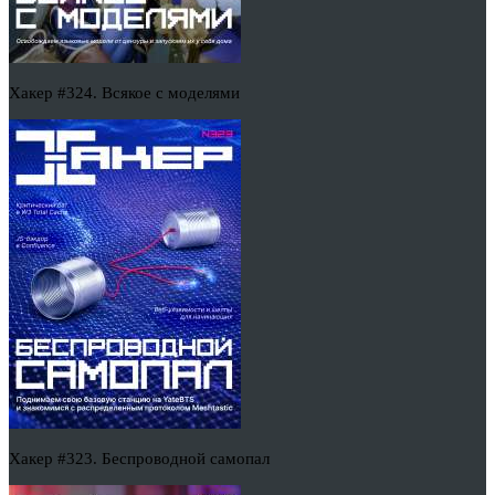
Хакер #324. Всякое с моделями
Хакер #323. Беспроводной самопал