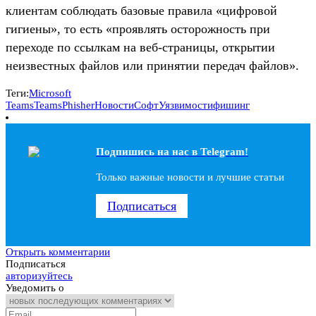
клиентам соблюдать базовые правила «цифровой
гигиены», то есть «проявлять осторожность при
переходе по ссылкам на веб-страницы, открытии
неизвестных файлов или принятии передач файлов».
Теги:
Microsoft
Teams
TeamsPhisher
Новости
Софт
Уязвимости
фишинг
Подпишись на наc в Telegram!
Только важные новости и лучшие статьи
Подписаться
Открыть комментарии
Подписаться
авторизуйтесь
Уведомить о