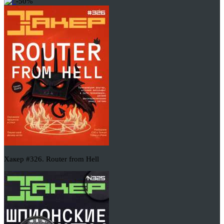
-50%
Хакер #326. Router from Hell