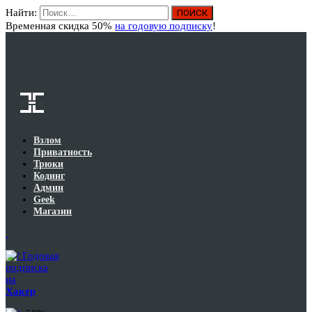
Найти:
Вход
Временная скидка 50%
на годовую подписку
!
Взлом
Приватность
Трюки
Кодинг
Админ
Geek
Магазин
Годовая
подписка
на
Хакер