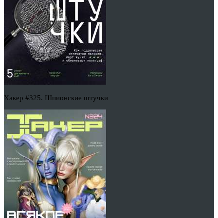
Хакер #325. Шпионские штучки