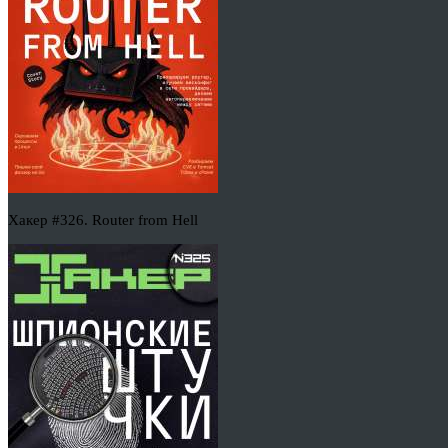
Хакер #326. Router from Hell