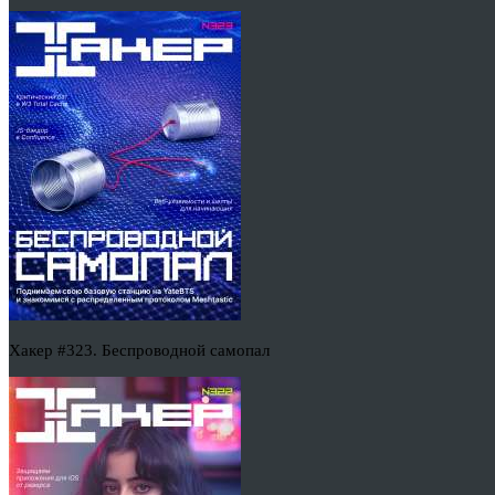
Хакер #323. Беспроводной самопал