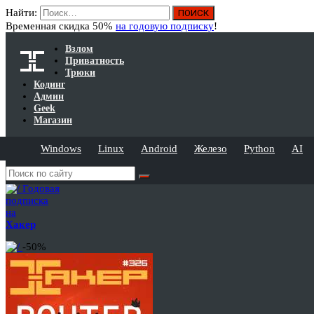
Найти:
Временная скидка 50%
на годовую подписку
!
Взлом
Приватность
Трюки
Кодинг
Админ
Geek
Магазин
Windows
Linux
Android
Железо
Python
AI
Годовая
подписка
на
Хакер
-50%