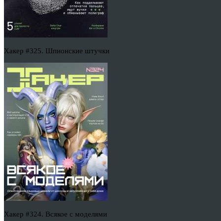
Хакер #325. Шпионские штучки
Хакер #324. Всякое с моделями