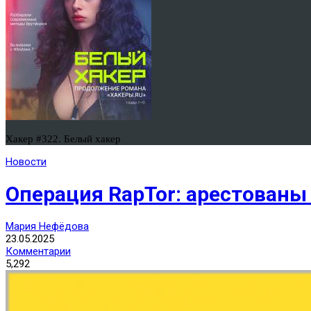
Хакер #322. Белый хакер
Новости
Операция RapTor: арестованы
Мария Нефёдова
23.05.2025
Комментарии
5,292