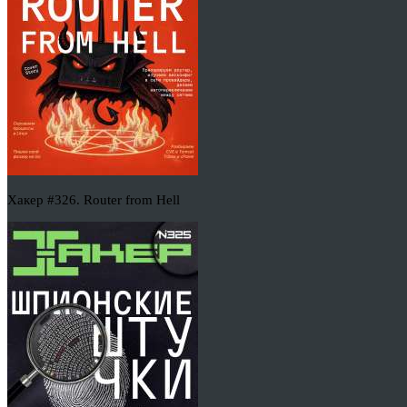
Хакер #326. Router from Hell