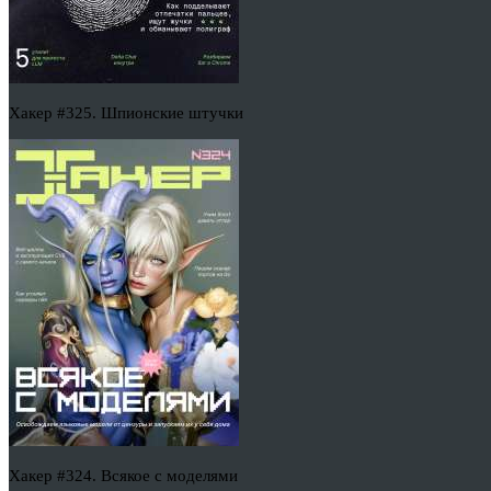
Хакер #325. Шпионские штучки
Хакер #324. Всякое с моделями