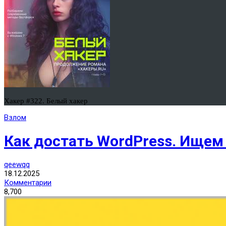
Хакер #322. Белый хакер
Взлом
Как достать WordPress. Ищем
qeewqq
18.12.2025
Комментарии
8,700