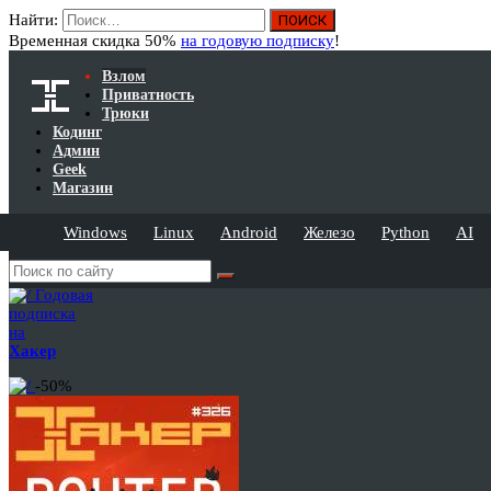
Найти:
Временная скидка 50%
на годовую подписку
!
Взлом
Приватность
Трюки
Кодинг
Админ
Geek
Магазин
Windows
Linux
Android
Железо
Python
AI
Годовая
подписка
на
Хакер
-50%