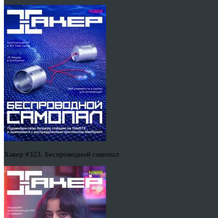
Хакер #323. Беспроводной самопал