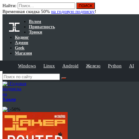
Найти:
Временная скидка 50%
на годовую подписку
!
Взлом
Приватность
Трюки
Кодинг
Админ
Geek
Магазин
Windows
Linux
Android
Железо
Python
AI
Годовая
подписка
на
Хакер
-50%