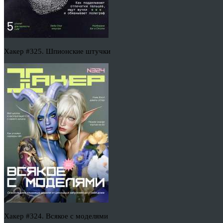
Хакер #325. Шпионские штучки
Хакер #324. Всякое с моделями