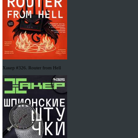
Хакер #326. Router from Hell