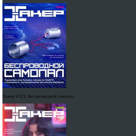
Хакер #323. Беспроводной самопал