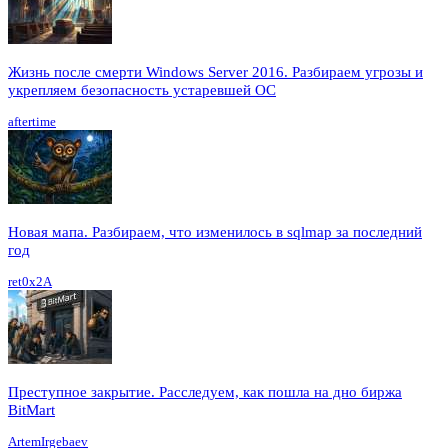
Жизнь после смерти Windows Server 2016. Разбираем угрозы и
укрепляем безопасность устаревшей ОС
aftertime
Новая мапа. Разбираем, что изменилось в sqlmap за последний
год
ret0x2A
Преступное закрытие. Расследуем, как пошла на дно биржа
BitMart
ArtemIrgebaev