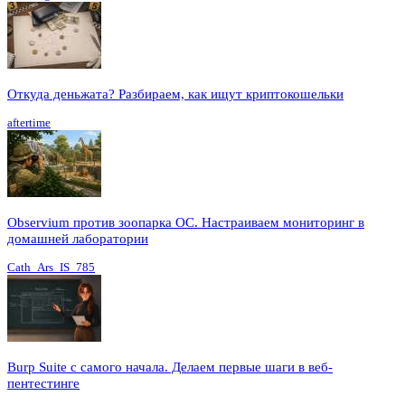
Откуда деньжата? Разбираем, как ищут криптокошельки
aftertime
Observium против зоопарка ОС. Настраиваем мониторинг в
домашней лаборатории
Cath_Ars_IS_785
Burp Suite с самого начала. Делаем первые шаги в веб-
пентестинге