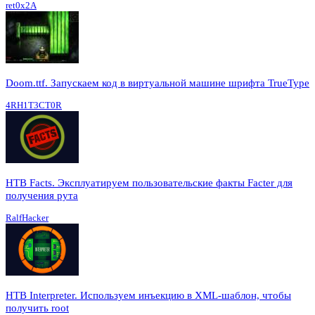
ret0x2A
Doom.ttf. Запускаем код в виртуальной машине шрифта TrueType
4RH1T3CT0R
HTB Facts. Эксплуатируем пользовательские факты Facter для
получения рута
RalfHacker
HTB Interpreter. Используем инъекцию в XML-шаблон, чтобы
получить root