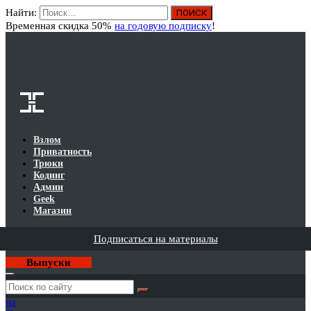
Найти:
Вход
Временная скидка 50%
на годовую подписку
!
Взлом
Приватность
Трюки
Кодинг
Админ
Geek
Магазин
Подписаться на материалы
Выпуски
Годовая
подписка
на