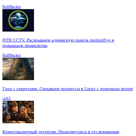
RalfHacker
HTB CCTV. Раскрываем админскую панель motionEye и
повышаем привилегии
RalfHacker
Гора с секретами. Скрываем процессы в Linux c помощью mount
cu63
Криптовалютный детектив. Практикуемся в отслеживании