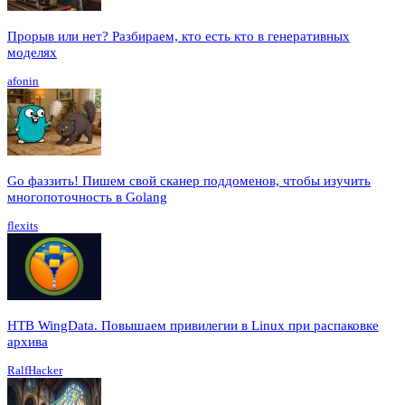
Прорыв или нет? Разбираем, кто есть кто в генеративных
моделях
afonin
Go фаззить! Пишем свой сканер поддоменов, чтобы изучить
многопоточность в Golang
flexits
HTB WingData. Повышаем привилегии в Linux при распаковке
архива
RalfHacker