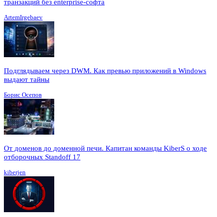
транзакций без enterprise-софта
ArtemIrgebaev
Подглядываем через DWM. Как превью приложений в Windows
выдают тайны
Борис Осепов
От доменов до доменной печи. Капитан команды KiberS о ходе
отборочных Standoff 17
kiberjen