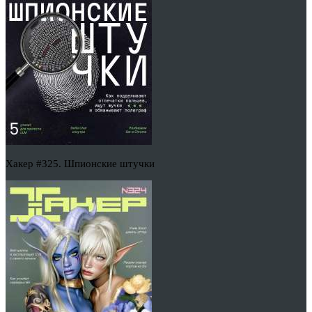
Хакер #325. Шпионские штучки