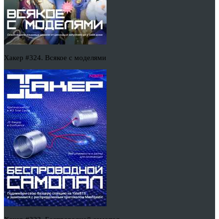
Хакер #324. Всякое с моделями