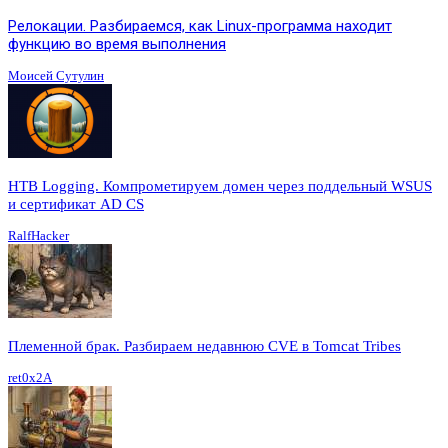
Релокации. Разбираемся, как Linux-программа находит
функцию во время выполнения
Моисей Сутулин
HTB Logging. Компрометируем домен через поддельный WSUS
и сертификат AD CS
RalfHacker
Племенной брак. Разбираем недавнюю CVE в Tomcat Tribes
ret0x2A