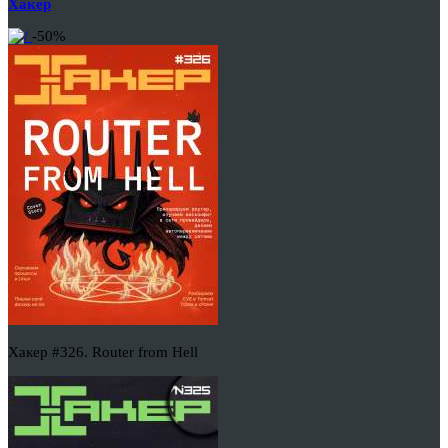
Хакер
-50%
Хакер #326. Router from Hell