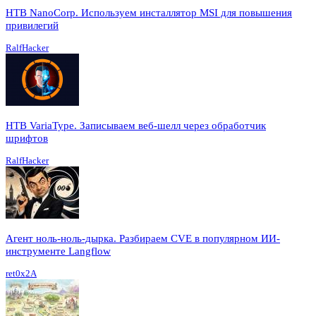
HTB NanoCorp. Используем инсталлятор MSI для повышения
привилегий
RalfHacker
HTB VariaType. Записываем веб-шелл через обработчик
шрифтов
RalfHacker
Агент ноль-ноль-дырка. Разбираем CVE в популярном ИИ-
инструменте Langflow
ret0x2A