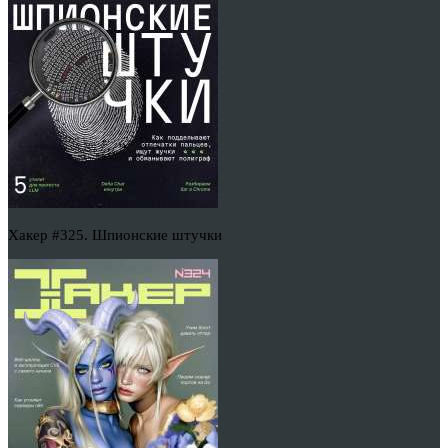
Хакер #325. Шпионские штучки