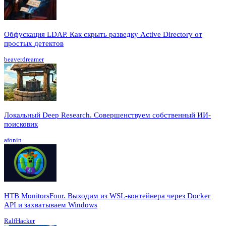
Обфускация LDAP. Как скрыть разведку Active Directory от
простых детектов
beaverdreamer
Локальный Deep Research. Совершенствуем собственный ИИ-
поисковик
afonin
HTB MonitorsFour. Выходим из WSL-контейнера через Docker
API и захватываем Windows
RalfHacker