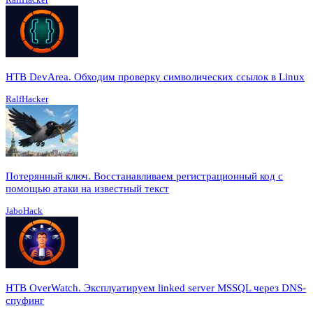
HTB DevArea. Обходим проверку символических ссылок в Linux
RalfHacker
Потерянный ключ. Восстанавливаем регистрационный код с
помощью атаки на известный текст
JaboHack
HTB OverWatch. Эксплуатируем linked server MSSQL через DNS-
спуфинг