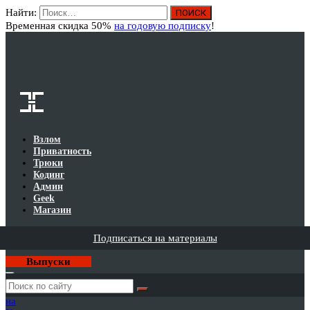
Найти:
Вход
Временная скидка 50%
на годовую подписку
!
Взлом
Приватность
Трюки
Кодинг
Админ
Geek
Магазин
Подписаться на материалы
Выпуски
Годовая
подписка
на