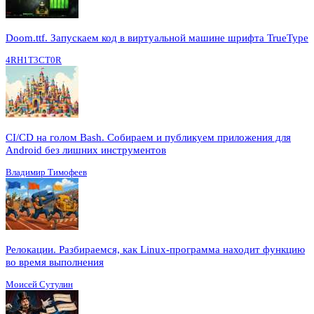
Doom.ttf. Запускаем код в виртуальной машине шрифта TrueType
4RH1T3CT0R
CI/CD на голом Bash. Собираем и публикуем приложения для
Android без лишних инструментов
Владимир Тимофеев
Релокации. Разбираемся, как Linux-программа находит функцию
во время выполнения
Моисей Сутулин