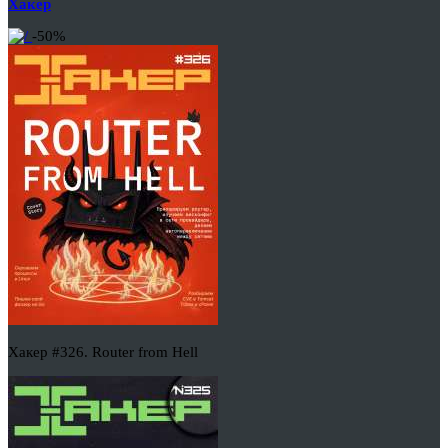
Хакер
-50%
Хакер #326. Router from Hell