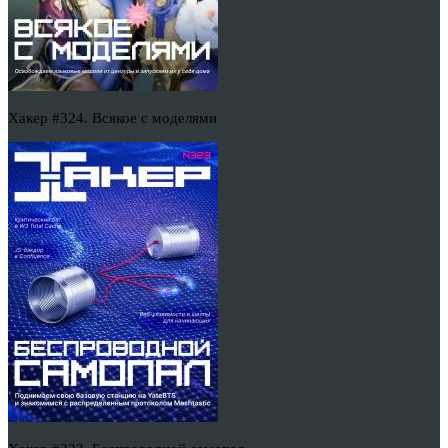
Хакер #324. Всякое с моделями