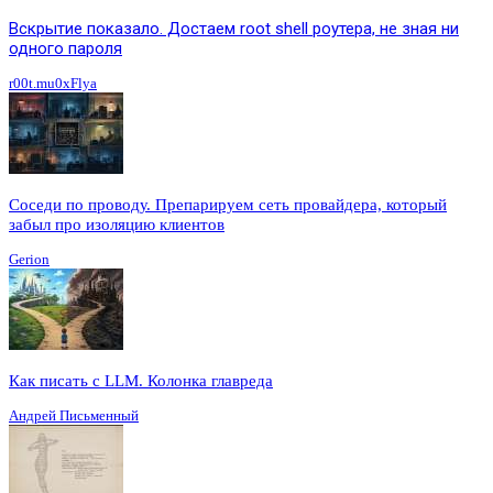
Вскрытие показало. Достаем root shell роутера, не зная ни
одного пароля
r00t.mu0xFlya
Соседи по проводу. Препарируем сеть провайдера, который
забыл про изоляцию клиентов
Gerion
Как писать с LLM. Колонка главреда
Андрей Письменный