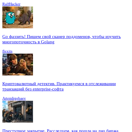
RalfHacker
Go фаззить! Пишем свой сканер поддоменов, чтобы изучить
многопоточность в Golang
flexits
Криптовалютный детектив. Практикуемся в отслеживании
транзакций без enterprise-софта
ArtemIrgebaev
Преступное закрытие. Расследуем, как пошла на дно биржа