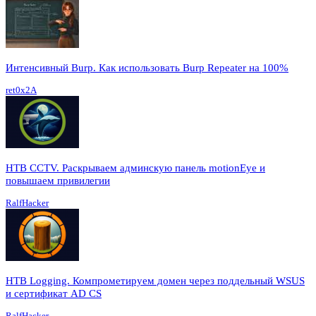
Интенсивный Burp. Как использовать Burp Repeater на 100%
ret0x2A
HTB CCTV. Раскрываем админскую панель motionEye и
повышаем привилегии
RalfHacker
HTB Logging. Компрометируем домен через поддельный WSUS
и сертификат AD CS
RalfHacker