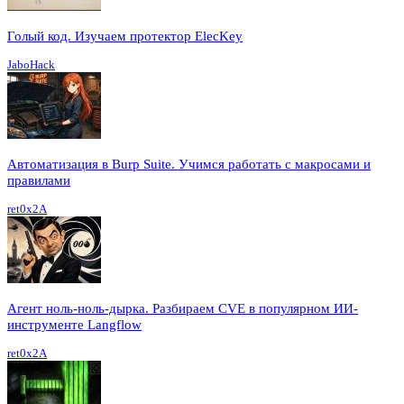
Голый код. Изучаем протектор ElecKey
JaboHack
Автоматизация в Burp Suite. Учимся работать с макросами и
правилами
ret0x2A
Агент ноль-ноль-дырка. Разбираем CVE в популярном ИИ-
инструменте Langflow
ret0x2A