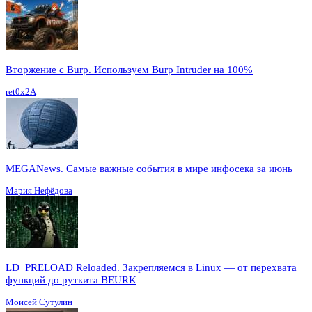
Вторжение с Burp. Используем Burp Intruder на 100%
ret0x2A
MEGANews. Cамые важные события в мире инфосека за июнь
Мария Нефёдова
LD_PRELOAD Reloaded. Закрепляемся в Linux — от перехвата
функций до руткита BEURK
Моисей Сутулин