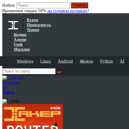
Найти:
Временная скидка 50%
на годовую подписку
!
Взлом
Приватность
Трюки
Кодинг
Админ
Geek
Магазин
Windows
Linux
Android
Железо
Python
AI
Годовая
подписка
на
Хакер
-50%