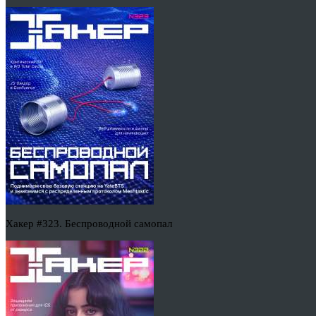
Хакер #323. Беспроводной самопал