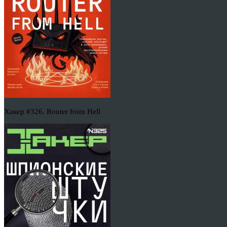
Хакер #326. Router from Hell