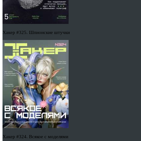
Хакер #325. Шпионские штучки
Хакер #324. Всякое с моделями