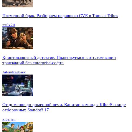
Племенной брак. Разбираем недавнюю CVE в Tomcat Tribes
ret0x2A
Криптовалютный детектив. Практикуемся в отслеживании
транзакций без enterprise-софта
ArtemIrgebaev
От доменов до доменной печи. Капитан команды KiberS о ходе
отборочных Standoff 17
kiberjen