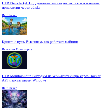
HTB Pterodactyl. Подделываем активную сессию и повышаем
привилегии через udisks
RalfHacker
Крипта с нуля. Выясняем, как работает майнинг
Валентин Холмогоров
HTB MonitorsFour. Выходим из WSL-контейнера через Docker
API и захватываем Windows
RalfHacker