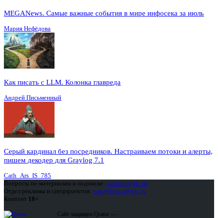
MEGANews. Cамые важные события в мире инфосека за июль
Мария Нефёдова
Как писать с LLM. Колонка главреда
Андрей Письменный
Серый кардинал без посредников. Настраиваем потоки и алерты,
пишем декодер для Graylog 7.1
Cath_Ars_IS_785
Вопросы по материалам и подписке:
support@glc.ru
Отдел рекламы и спецпроектов:
yakovleva.a@glc.ru
Контент
18+
Сайт защищен Qrator —