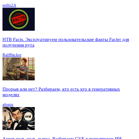
ret0x2A
HTB Facts. Эксплуатируем пользовательские факты Facter для
получения рута
RalfHacker
Прорыв или нет? Разбираем, кто есть кто в генеративных
моделях
afonin
Агент ноль-ноль-дырка. Разбираем CVE в популярном ИИ-