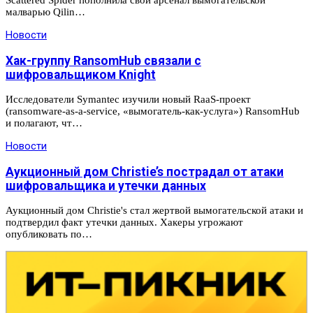
Scattered Spider пополнила свой арсенал вымогательской
малварью Qilin…
Новости
Хак-группу RansomHub связали с
шифровальщиком Knight
Исследователи Symantec изучили новый RaaS-проект
(ransomware-as-a-service, «вымогатель-как-услуга») RansomHub
и полагают, чт…
Новости
Аукционный дом Christie’s пострадал от атаки
шифровальщика и утечки данных
Аукционный дом Christie's стал жертвой вымогательской атаки и
подтвердил факт утечки данных. Хакеры угрожают
опубликовать по…