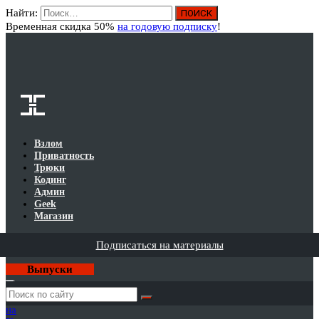
Найти:
Вход
Временная скидка 50%
на годовую подписку
!
Взлом
Приватность
Трюки
Кодинг
Админ
Geek
Магазин
Подписаться на материалы
Выпуски
Годовая
подписка
на