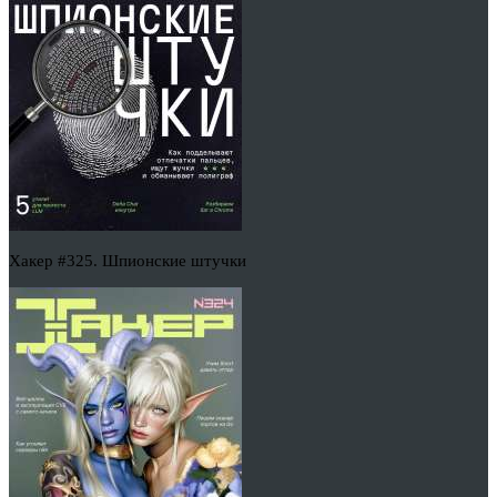
Хакер #325. Шпионские штучки