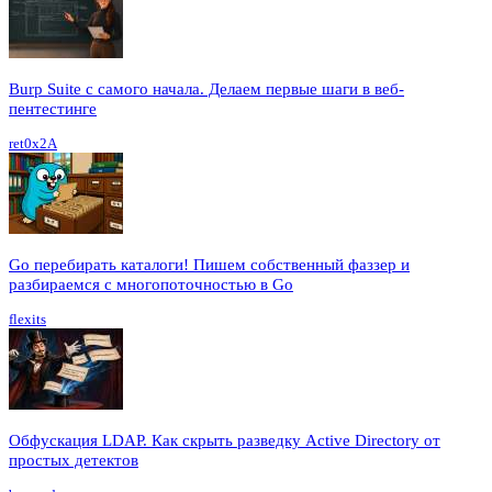
Burp Suite с самого начала. Делаем первые шаги в веб-
пентестинге
ret0x2A
Go перебирать каталоги! Пишем собственный фаззер и
разбираемся с многопоточностью в Go
flexits
Обфускация LDAP. Как скрыть разведку Active Directory от
простых детектов