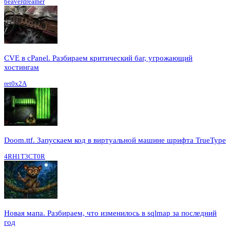
beaverdreamer
CVE в cPanel. Разбираем критический баг, угрожающий
хостингам
ret0x2A
Doom.ttf. Запускаем код в виртуальной машине шрифта TrueType
4RH1T3CT0R
Новая мапа. Разбираем, что изменилось в sqlmap за последний
год