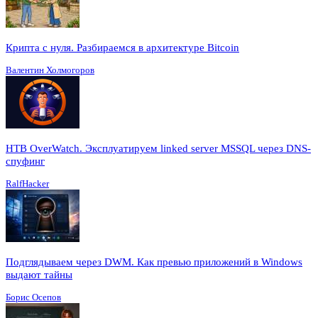
Крипта с нуля. Разбираемся в архитектуре Bitcoin
Валентин Холмогоров
HTB OverWatch. Эксплуатируем linked server MSSQL через DNS-
спуфинг
RalfHacker
Подглядываем через DWM. Как превью приложений в Windows
выдают тайны
Борис Осепов