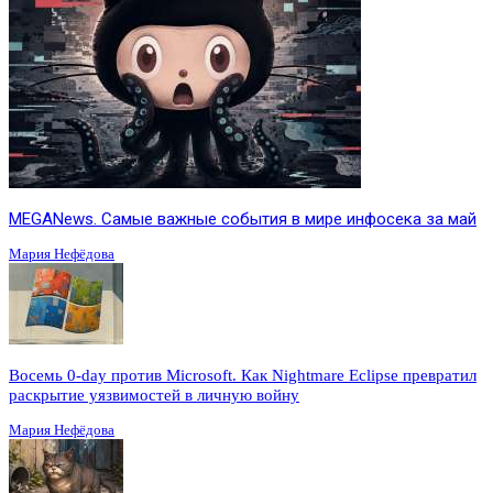
MEGANews. Cамые важные события в мире инфосека за май
Мария Нефёдова
Восемь 0-day против Microsoft. Как Nightmare Eclipse превратил
раскрытие уязвимостей в личную войну
Мария Нефёдова