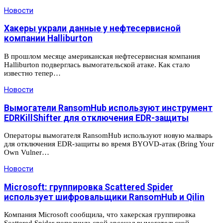
Новости
Хакеры украли данные у нефтесервисной
компании Halliburton
В прошлом месяце американская нефтесервисная компания
Halliburton подверглась вымогательской атаке. Как стало
известно тепер…
Новости
Вымогатели RansomHub используют инструмент
EDRKillShifter для отключения EDR-защиты
Операторы вымогателя RansomHub используют новую малварь
для отключения EDR-защиты во время BYOVD-атак (Bring Your
Own Vulner…
Новости
Microsoft: группировка Scattered Spider
использует шифровальщики RansomHub и Qilin
Компания Microsoft сообщила, что хакерская группировка