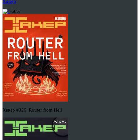
Хакер
-50%
Хакер #326. Router from Hell