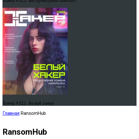
Хакер #323. Беспроводной самопал
Хакер #322. Белый хакер
Главная
RansomHub
RansomHub