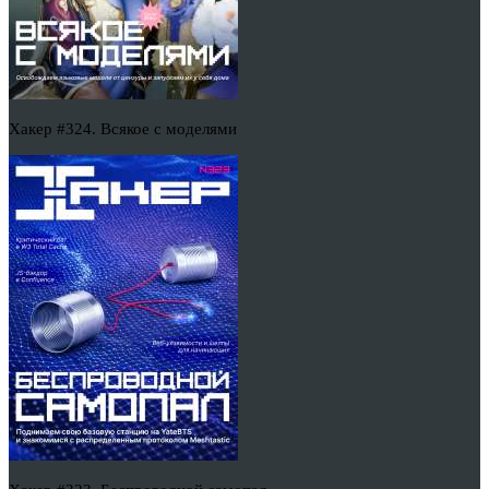
Хакер #324. Всякое с моделями