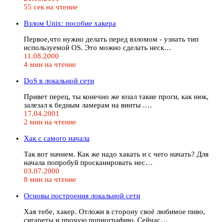
55 сек на чтение
Взлом Unix: пособие хакера
Первое,что нужно делать перед взломом - узнать тип
используемой OS. Это можно сделать неск…
11.08.2000
4 мин на чтение
DoS в локальной сети
Привет перец, ты конечно же юзал такие проги, как нюк,
залезал к бедным ламерам на винты .…
17.04.2001
2 мин на чтение
Хак с самого начала
Так вот начнем. Как же надо хакать и с чего начать? Для
начала попробуй просканировать нес…
03.07.2000
8 мин на чтение
Основы построения локальной сети
Хая тебе, хакер. Отложи в сторону своё любимое пиво,
сигареты и прочую порнографию. Сейчас…