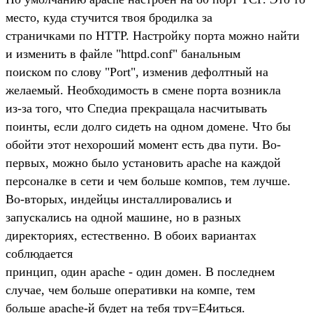
место, куда стучится твоя бродилка за
страничками по HTTP. Настройку порта можно найти
и изменить в файле "httpd.conf" банальным
поиском по слову "Port", изменив дефолтный на
желаемый. Необходимость в смене порта возникла
из-за того, что Спедиа прекращала насчитывать
поинты, если долго сидеть на одном домене. Что бы
обойти этот нехороший момент есть два пути. Во-
первых, можно было установить apache на каждой
персоналке в сети и чем больше компов, тем лучше.
Во-вторых, индейцы инсталлировались и
запускались на одной машине, но в разных
директориях, естественно. В обоих вариантах
соблюдается
принцип, один apache - один домен. В последнем
случае, чем больше оперативки на компе, тем
больше apache-й будет на тебя тру=E4иться.