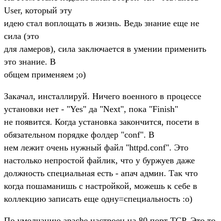
User, который эту
идею стал воплощать в жизнь. Ведь знание еще не
сила (это
для ламеров), сила заключается в умении применить
это знание. В
общем применяем ;о)
Закачал, инсталлируй. Ничего военного в процессе
установки нет - "Yes" да "Next", пока "Finish"
не появится. Когда установка закончится, посети в
обязательном порядке фолдер "conf". В
нем лежит очень нужный файл "httpd.conf". Это
настолько непростой файлик, что у буржуев даже
должность специальная есть - апач админ. Так что
когда пошаманишь с настройкой, можешь к себе в
коллекцию записать еще одну=специальность :о)
По умолчанию apache настроен на 80 порт TCP. Это то