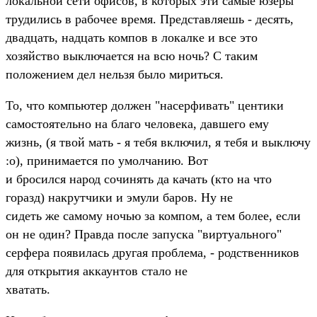
локальной сети офисов, в которых эти самые юзеры
трудились в рабочее время. Представляешь - десять,
двадцать, надцать компов в локалке и все это
хозяйство выключается на всю ночь? С таким
положением дел нельзя было мириться.
То, что компьютер должен "насерфивать" центики
самостоятельно на благо человека, давшего ему
жизнь, (я твой мать - я тебя включил, я тебя и выключу
:о), принимается по умолчанию. Вот
и бросился народ сочинять да качать (кто на что
горазд) накрутчики и эмули баров. Ну не
сидеть же самому ночью за компом, а тем более, если
он не один? Правда после запуска "виртуального"
серфера появилась другая проблема, - родственников
для открытия аккаунтов стало не
хватать.