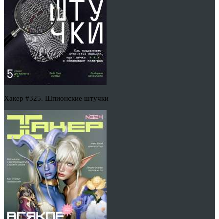
Хакер #325. Шпионские штучки