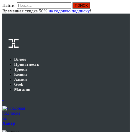
Найти:
Вход
Временная скидка 50%
на годовую подписку
!
Взлом
Приватность
Трюки
Кодинг
Админ
Geek
Магазин
Годовая
подписка
на
Хакер