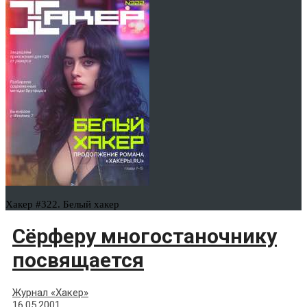
Хакер #322. Белый хакер
Сёрферу многостаночнику
посвящается
Журнал «Хакер»
16.05.2001