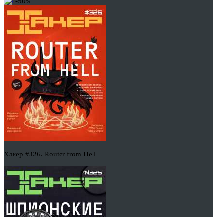
-50%
Хакер #326. Router from Hell