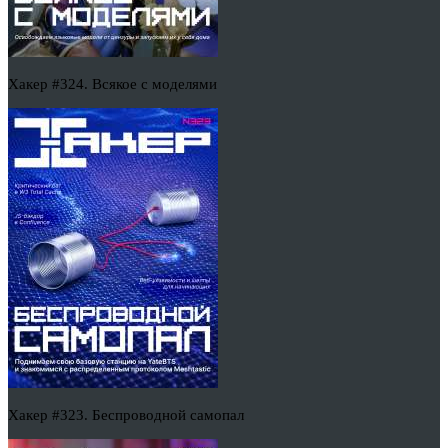
Хакер #324. Всякое с моделями
Хакер #323. Беспроводной самопал