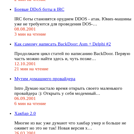
Боевые DDoS боты в IRC
IRC боты становятся орудием DDOS - атак. Юних-машины
уже не требуются для проведения DOS-…
08.08.2001
3 мин на чтение
Как самому написать BackDoor: Asm + Delphi #2
Продолжаем цикл статей по написанию BackDoor. Первую
часть можно найти здесь и, чуть позже…
12.10.2001
21 мин на чтение
Мутим домашнего провайдера
Intro Думаю настало время открыть своего маленького
провайдера :): Открыть у себя модемный…
06.09.2001
6 мин на чтение
Хакбар 2.0
Многие из вас уже думают что хакбар умер и больше не
оживет но это не так! Новая версия х…
26.03.2001