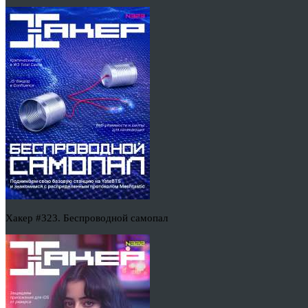
Хакер #323. Беспроводной самопал