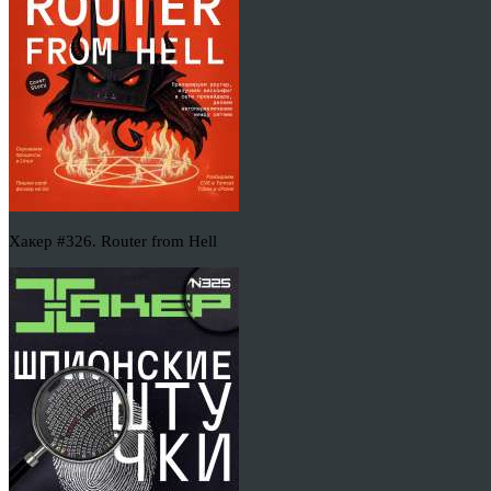
Хакер #326. Router from Hell