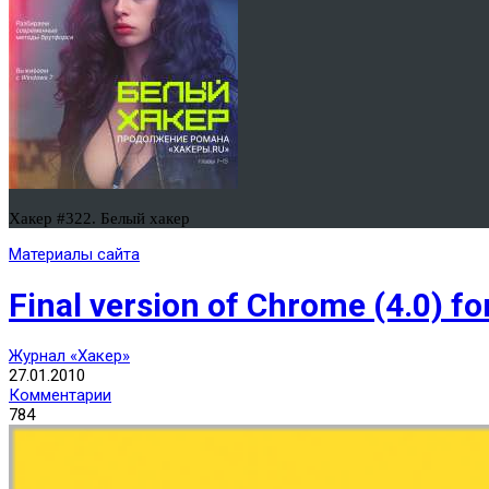
Хакер #322. Белый хакер
Материалы сайта
Final version of Chrome (4.0) f
Журнал «Хакер»
27.01.2010
Комментарии
784