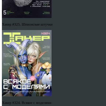
Хакер #325. Шпионские штучки
Хакер #324. Всякое с моделями