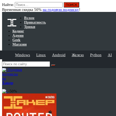
Найти:
Временная скидка 50%
на годовую подписку
!
Взлом
Приватность
Трюки
Кодинг
Админ
Geek
Магазин
Windows
Linux
Android
Железо
Python
AI
Годовая
подписка
на
Хакер
-50%